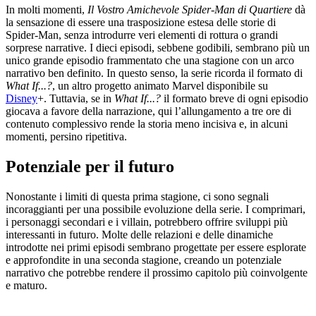
In molti momenti,
Il Vostro Amichevole Spider-Man di Quartiere
dà
la sensazione di essere una trasposizione estesa delle storie di
Spider-Man, senza introdurre veri elementi di rottura o grandi
sorprese narrative. I dieci episodi, sebbene godibili, sembrano più un
unico grande episodio frammentato che una stagione con un arco
narrativo ben definito. In questo senso, la serie ricorda il formato di
What If...?
, un altro progetto animato Marvel disponibile su
Disney
+. Tuttavia, se in
What If...?
il formato breve di ogni episodio
giocava a favore della narrazione, qui l’allungamento a tre ore di
contenuto complessivo rende la storia meno incisiva e, in alcuni
momenti, persino ripetitiva.
Potenziale per il futuro
Nonostante i limiti di questa prima stagione, ci sono segnali
incoraggianti per una possibile evoluzione della serie. I comprimari,
i personaggi secondari e i villain, potrebbero offrire sviluppi più
interessanti in futuro. Molte delle relazioni e delle dinamiche
introdotte nei primi episodi sembrano progettate per essere esplorate
e approfondite in una seconda stagione, creando un potenziale
narrativo che potrebbe rendere il prossimo capitolo più coinvolgente
e maturo.