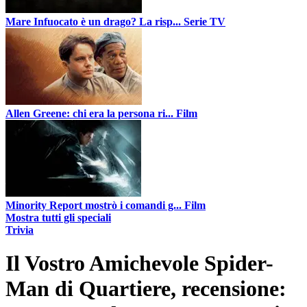
Mare Infuocato è un drago? La risp...
Serie TV
Allen Greene: chi era la persona ri...
Film
Minority Report mostrò i comandi g...
Film
Mostra tutti gli speciali
Trivia
Il Vostro Amichevole Spider-
Man di Quartiere, recensione: