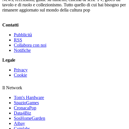
tavolo e di ruolo e collezionismo. Tutto quello di cui hai bisogno per
rimanere aggiornato sul mondo della cultura pop
Contatti
Pubblicità
RSS
Collabora con noi
Notifiche
Legale
Privacy
Cookie
Il Network
Tom's Hardware
SpazioGames
CronacaPop
Data4Biz
SosHomeGarden
Aibay
Coinlabs