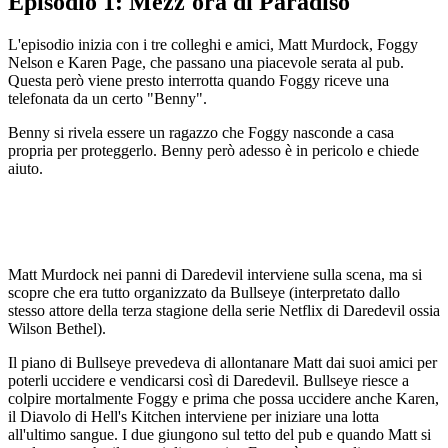
Episodio 1: Mezz'ora di Paradiso
L'episodio inizia con i tre colleghi e amici, Matt Murdock, Foggy
Nelson e Karen Page, che passano una piacevole serata al pub.
Questa però viene presto interrotta quando Foggy riceve una
telefonata da un certo "Benny".
Benny si rivela essere un ragazzo che Foggy nasconde a casa
propria per proteggerlo. Benny però adesso è in pericolo e chiede
aiuto.
Matt Murdock nei panni di Daredevil interviene sulla scena, ma si
scopre che era tutto organizzato da Bullseye (interpretato dallo
stesso attore della terza stagione della serie Netflix di Daredevil ossia
Wilson Bethel).
Il piano di Bullseye prevedeva di allontanare Matt dai suoi amici per
poterli uccidere e vendicarsi così di Daredevil. Bullseye riesce a
colpire mortalmente Foggy e prima che possa uccidere anche Karen,
il Diavolo di Hell's Kitchen interviene per iniziare una lotta
all'ultimo sangue. I due giungono sul tetto del pub e quando Matt si