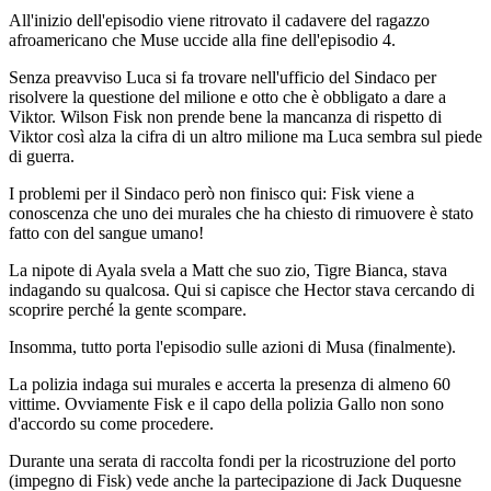
All'inizio dell'episodio viene ritrovato il cadavere del ragazzo
afroamericano che Muse uccide alla fine dell'episodio 4.
Senza preavviso Luca si fa trovare nell'ufficio del Sindaco per
risolvere la questione del milione e otto che è obbligato a dare a
Viktor. Wilson Fisk non prende bene la mancanza di rispetto di
Viktor così alza la cifra di un altro milione ma Luca sembra sul piede
di guerra.
I problemi per il Sindaco però non finisco qui: Fisk viene a
conoscenza che uno dei murales che ha chiesto di rimuovere è stato
fatto con del sangue umano!
La nipote di Ayala svela a Matt che suo zio, Tigre Bianca, stava
indagando su qualcosa. Qui si capisce che Hector stava cercando di
scoprire perché la gente scompare.
Insomma, tutto porta l'episodio sulle azioni di Musa (finalmente).
La polizia indaga sui murales e accerta la presenza di almeno 60
vittime. Ovviamente Fisk e il capo della polizia Gallo non sono
d'accordo su come procedere.
Durante una serata di raccolta fondi per la ricostruzione del porto
(impegno di Fisk) vede anche la partecipazione di Jack Duquesne