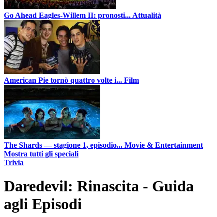
Go Ahead Eagles-Willem II: pronosti...
Attualità
American Pie tornò quattro volte i...
Film
The Shards — stagione 1, episodio...
Movie & Entertainment
Mostra tutti gli speciali
Trivia
Daredevil: Rinascita - Guida
agli Episodi