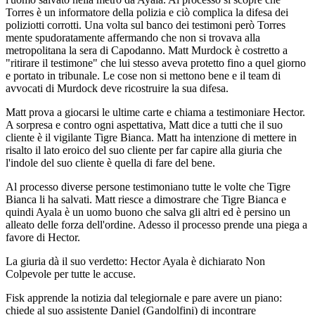
Torres è un informatore della polizia e ciò complica la difesa dei
poliziotti corrotti. Una volta sul banco dei testimoni però Torres
mente spudoratamente affermando che non si trovava alla
metropolitana la sera di Capodanno. Matt Murdock è costretto a
"ritirare il testimone" che lui stesso aveva protetto fino a quel giorno
e portato in tribunale. Le cose non si mettono bene e il team di
avvocati di Murdock deve ricostruire la sua difesa.
Matt prova a giocarsi le ultime carte e chiama a testimoniare Hector.
A sorpresa e contro ogni aspettativa, Matt dice a tutti che il suo
cliente è il vigilante Tigre Bianca. Matt ha intenzione di mettere in
risalto il lato eroico del suo cliente per far capire alla giuria che
l'indole del suo cliente è quella di fare del bene.
Al processo diverse persone testimoniano tutte le volte che Tigre
Bianca li ha salvati. Matt riesce a dimostrare che Tigre Bianca e
quindi Ayala è un uomo buono che salva gli altri ed è persino un
alleato delle forza dell'ordine. Adesso il processo prende una piega a
favore di Hector.
La giuria dà il suo verdetto: Hector Ayala è dichiarato Non
Colpevole per tutte le accuse.
Fisk apprende la notizia dal telegiornale e pare avere un piano:
chiede al suo assistente Daniel (Gandolfini) di incontrare