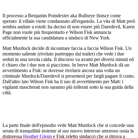
Il processo a Benjamin Poindexter aka Bullseye finisce come
sperato: il villain viene condannato all'ergastolo. La vita di Matt però
sembra andare a rotoli: ha deciso di non essere più Daredevil, Karen
Page non vuole più frequentarlo e Wilson Fisk annuncia
ufficialmente la sua candidatura a sindaco di New York.
Matt Murdock decide di incontrare faccia a faccia Wilson Fisk. Un
momento saliente (rivelato purtroppo dal trailer) che vede i due
seduti in una tavola calda. Il discorso va avanti per diversi minuti ed
è chiaro che i due non si piacciono. In breve Matt Murdock dà un
avvertimento a Fisk: se dovesse rivelarsi ancora una volta un
criminale Murdock/Daredevil si presenterà per fargli pagare il conto.
Dall'altro lato Wilson Fisk ha il suo di avvertimento per Matt: i
vigilanti mascherati non saranno più tollerati sotto la sua guida della
città.
La parte finale dell'episodio vede Matt Murdock che si concede una
serata di tranquillità insieme al suo nuovo interesse amoroso ossia la
dottoressa
Heather Glenn
e Fisk (eletto sindaco) che si ritrova a