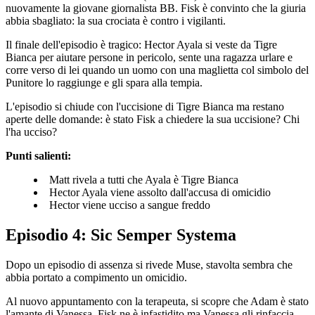
nuovamente la giovane giornalista BB. Fisk è convinto che la giuria
abbia sbagliato: la sua crociata è contro i vigilanti.
Il finale dell'episodio è tragico: Hector Ayala si veste da Tigre
Bianca per aiutare persone in pericolo, sente una ragazza urlare e
corre verso di lei quando un uomo con una maglietta col simbolo del
Punitore lo raggiunge e gli spara alla tempia.
L'episodio si chiude con l'uccisione di Tigre Bianca ma restano
aperte delle domande: è stato Fisk a chiedere la sua uccisione? Chi
l'ha ucciso?
Punti salienti:
Matt rivela a tutti che Ayala è Tigre Bianca
Hector Ayala viene assolto dall'accusa di omicidio
Hector viene ucciso a sangue freddo
Episodio 4: Sic Semper Systema
Dopo un episodio di assenza si rivede Muse, stavolta sembra che
abbia portato a compimento un omicidio.
Al nuovo appuntamento con la terapeuta, si scopre che Adam è stato
l'amante di Vanessa. Fisk ne è infastidito ma Vanessa gli rinfaccia