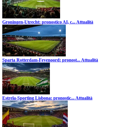
Groningen-Utrecht: pronostico AI, c...
Attualità
Sparta Rotterdam-Feyenoord: pronost...
Attualità
Estrela-Sporting Lisbona: pronostic...
Attualità