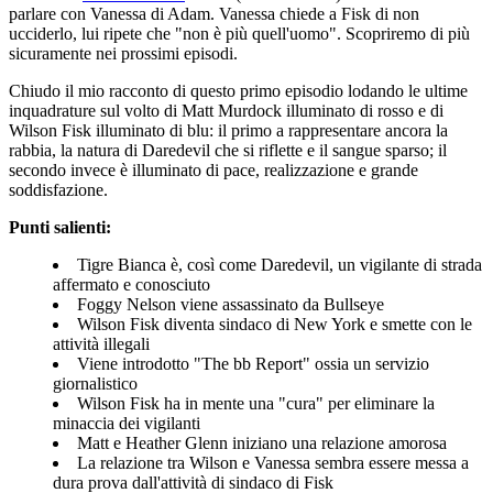
parlare con Vanessa di Adam. Vanessa chiede a Fisk di non
ucciderlo, lui ripete che "non è più quell'uomo". Scopriremo di più
sicuramente nei prossimi episodi.
Chiudo il mio racconto di questo primo episodio lodando le ultime
inquadrature sul volto di Matt Murdock illuminato di rosso e di
Wilson Fisk illuminato di blu: il primo a rappresentare ancora la
rabbia, la natura di Daredevil che si riflette e il sangue sparso; il
secondo invece è illuminato di pace, realizzazione e grande
soddisfazione.
Punti salienti:
Tigre Bianca è, così come Daredevil, un vigilante di strada
affermato e conosciuto
Foggy Nelson viene assassinato da Bullseye
Wilson Fisk diventa sindaco di New York e smette con le
attività illegali
Viene introdotto "The bb Report" ossia un servizio
giornalistico
Wilson Fisk ha in mente una "cura" per eliminare la
minaccia dei vigilanti
Matt e Heather Glenn iniziano una relazione amorosa
La relazione tra Wilson e Vanessa sembra essere messa a
dura prova dall'attività di sindaco di Fisk