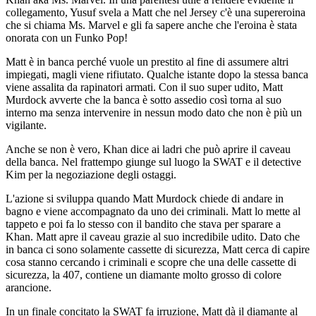
collegamento, Yusuf svela a Matt che nel Jersey c'è una supereroina
che si chiama Ms. Marvel e gli fa sapere anche che l'eroina è stata
onorata con un Funko Pop!
Matt è in banca perché vuole un prestito al fine di assumere altri
impiegati, magli viene rifiutato. Qualche istante dopo la stessa banca
viene assalita da rapinatori armati. Con il suo super udito, Matt
Murdock avverte che la banca è sotto assedio così torna al suo
interno ma senza intervenire in nessun modo dato che non è più un
vigilante.
Anche se non è vero, Khan dice ai ladri che può aprire il caveau
della banca. Nel frattempo giunge sul luogo la SWAT e il detective
Kim per la negoziazione degli ostaggi.
L'azione si sviluppa quando Matt Murdock chiede di andare in
bagno e viene accompagnato da uno dei criminali. Matt lo mette al
tappeto e poi fa lo stesso con il bandito che stava per sparare a
Khan. Matt apre il caveau grazie al suo incredibile udito. Dato che
in banca ci sono solamente cassette di sicurezza, Matt cerca di capire
cosa stanno cercando i criminali e scopre che una delle cassette di
sicurezza, la 407, contiene un diamante molto grosso di colore
arancione.
In un finale concitato la SWAT fa irruzione, Matt dà il diamante al