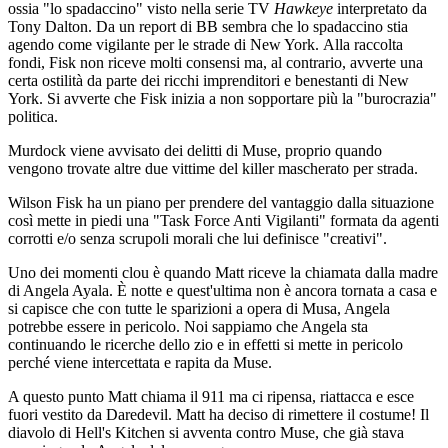
ossia "lo spadaccino" visto nella serie TV
Hawkeye
interpretato da
Tony Dalton. Da un report di BB sembra che lo spadaccino stia
agendo come vigilante per le strade di New York. Alla raccolta
fondi, Fisk non riceve molti consensi ma, al contrario, avverte una
certa ostilità da parte dei ricchi imprenditori e benestanti di New
York. Si avverte che Fisk inizia a non sopportare più la "burocrazia"
politica.
Murdock viene avvisato dei delitti di Muse, proprio quando
vengono trovate altre due vittime del killer mascherato per strada.
Wilson Fisk ha un piano per prendere del vantaggio dalla situazione
così mette in piedi una "Task Force Anti Vigilanti" formata da agenti
corrotti e/o senza scrupoli morali che lui definisce "creativi".
Uno dei momenti clou è quando Matt riceve la chiamata dalla madre
di Angela Ayala. È notte e quest'ultima non è ancora tornata a casa e
si capisce che con tutte le sparizioni a opera di Musa, Angela
potrebbe essere in pericolo. Noi sappiamo che Angela sta
continuando le ricerche dello zio e in effetti si mette in pericolo
perché viene intercettata e rapita da Muse.
A questo punto Matt chiama il 911 ma ci ripensa, riattacca e esce
fuori vestito da Daredevil. Matt ha deciso di rimettere il costume! Il
diavolo di Hell's Kitchen si avventa contro Muse, che già stava