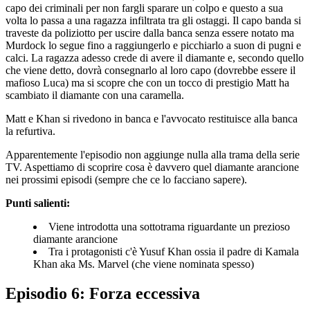
capo dei criminali per non fargli sparare un colpo e questo a sua
volta lo passa a una ragazza infiltrata tra gli ostaggi. Il capo banda si
traveste da poliziotto per uscire dalla banca senza essere notato ma
Murdock lo segue fino a raggiungerlo e picchiarlo a suon di pugni e
calci. La ragazza adesso crede di avere il diamante e, secondo quello
che viene detto, dovrà consegnarlo al loro capo (dovrebbe essere il
mafioso Luca) ma si scopre che con un tocco di prestigio Matt ha
scambiato il diamante con una caramella.
Matt e Khan si rivedono in banca e l'avvocato restituisce alla banca
la refurtiva.
Apparentemente l'episodio non aggiunge nulla alla trama della serie
TV. Aspettiamo di scoprire cosa è davvero quel diamante arancione
nei prossimi episodi (sempre che ce lo facciano sapere).
Punti salienti:
Viene introdotta una sottotrama riguardante un prezioso
diamante arancione
Tra i protagonisti c'è Yusuf Khan ossia il padre di Kamala
Khan aka Ms. Marvel (che viene nominata spesso)
Episodio 6: Forza eccessiva