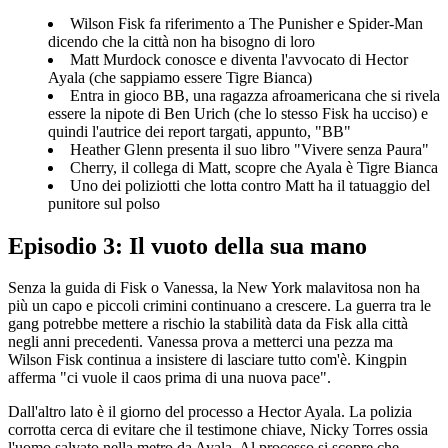
Wilson Fisk fa riferimento a The Punisher e Spider-Man
dicendo che la città non ha bisogno di loro
Matt Murdock conosce e diventa l'avvocato di Hector
Ayala (che sappiamo essere Tigre Bianca)
Entra in gioco BB, una ragazza afroamericana che si rivela
essere la nipote di Ben Urich (che lo stesso Fisk ha ucciso) e
quindi l'autrice dei report targati, appunto, "BB"
Heather Glenn presenta il suo libro "Vivere senza Paura"
Cherry, il collega di Matt, scopre che Ayala è Tigre Bianca
Uno dei poliziotti che lotta contro Matt ha il tatuaggio del
punitore sul polso
Episodio 3: Il vuoto della sua mano
Senza la guida di Fisk o Vanessa, la New York malavitosa non ha
più un capo e piccoli crimini continuano a crescere. La guerra tra le
gang potrebbe mettere a rischio la stabilità data da Fisk alla città
negli anni precedenti. Vanessa prova a metterci una pezza ma
Wilson Fisk continua a insistere di lasciare tutto com'è. Kingpin
afferma "ci vuole il caos prima di una nuova pace".
Dall'altro lato è il giorno del processo a Hector Ayala. La polizia
corrotta cerca di evitare che il testimone chiave, Nicky Torres ossia
l'uomo salvato nella metro da Ayala. Al processo si scopre che