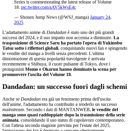
Series is commemorating the latest release of Volume
18.
pic.twitter.com/aAV5kWsE4c
— Shonen Jump News (@WSJ_manga)
January 24,
2025
L'adattamento anime di
Dandadan
è stato uno dei più grandi
successi del 2024, e il suo impatto non accenna a diminuire.
La
trasposizione di Science Saru ha portato l'opera di Yukinobu
Tatsu sotto i riflettori globali
, conquistando nuovi fan e spingendo
le vendite del manga a livelli senza precedenti. L'ultima
dimostrazione di questa popolarità travolgente è arrivata
recentemente a Shibuya, il cuore pulsante di Tokyo, dove i
protagonisti
Momo e Okarun hanno dominato la scena per
promuovere l'uscita del Volume 18
.
Dandadan: un successo fuori dagli schemi
Anche se
Dandadan
era già un fenomeno prima dell'uscita
dell'anime, l'adattamento ha contribuito a renderlo un successo
mainstream
. Secondo i dati di MANTANWEB,
le vendite del
manga sono quasi raddoppiate dopo la trasmissione della serie
animata
, consolidando il suo status di capolavoro contemporaneo.
Con l'attesa seconda stagione prevista per l'estate del 2025,
l'entusiasmo dei fan è destinato a crescere ulteriormente.