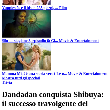
Yuppies fece il bis in 285 giorni, ...
Film
Silo — stagione 3, episodio 6: Gi...
Movie & Entertainment
Mamma Mia! è una storia vera? Le o...
Movie & Entertainment
Mostra tutti gli speciali
Trivia
Dandadan conquista Shibuya:
il successo travolgente del