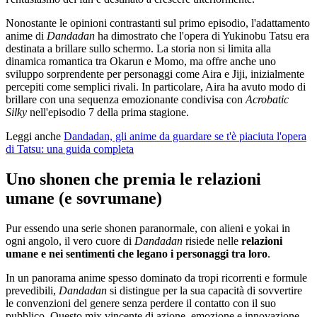
Nonostante le opinioni contrastanti sul primo episodio, l'adattamento
anime di
Dandadan
ha dimostrato che l'opera di Yukinobu Tatsu era
destinata a brillare sullo schermo. La storia non si limita alla
dinamica romantica tra Okarun e Momo, ma offre anche uno
sviluppo sorprendente per personaggi come Aira e Jiji, inizialmente
percepiti come semplici rivali. In particolare, Aira ha avuto modo di
brillare con una sequenza emozionante condivisa con
Acrobatic
Silky
nell'episodio 7 della prima stagione.
Leggi anche
Dandadan, gli anime da guardare se t'è piaciuta l'opera
di Tatsu: una guida completa
Uno shonen che premia le relazioni
umane (e sovrumane)
Pur essendo una serie shonen paranormale, con alieni e yokai in
ogni angolo, il vero cuore di
Dandadan
risiede nelle
relazioni
umane e nei sentimenti che legano i personaggi tra loro
.
In un panorama anime spesso dominato da tropi ricorrenti e formule
prevedibili,
Dandadan
si distingue per la sua capacità di sovvertire
le convenzioni del genere senza perdere il contatto con il suo
pubblico. Questo mix vincente di azione, emozione e innovazione