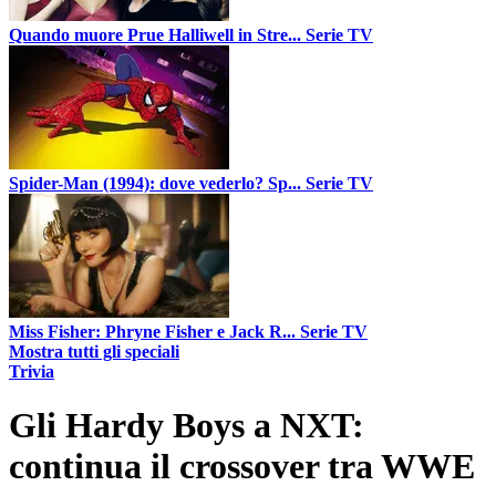
Quando muore Prue Halliwell in Stre...
Serie TV
Spider-Man (1994): dove vederlo? Sp...
Serie TV
Miss Fisher: Phryne Fisher e Jack R...
Serie TV
Mostra tutti gli speciali
Trivia
Gli Hardy Boys a NXT:
continua il crossover tra WWE