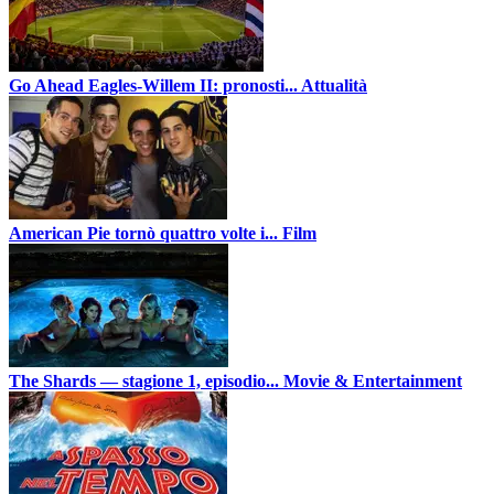
Go Ahead Eagles-Willem II: pronosti...
Attualità
American Pie tornò quattro volte i...
Film
The Shards — stagione 1, episodio...
Movie & Entertainment