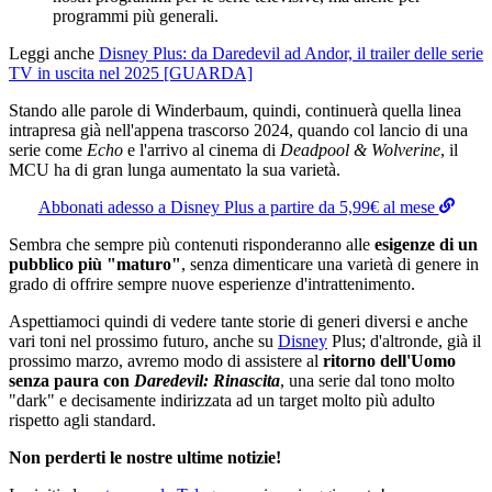
programmi più generali.
Leggi anche
Disney Plus: da Daredevil ad Andor, il trailer delle serie
TV in uscita nel 2025 [GUARDA]
Stando alle parole di Winderbaum, quindi, continuerà quella linea
intrapresa già nell'appena trascorso 2024, quando col lancio di una
serie come
Echo
e l'arrivo al cinema di
Deadpool & Wolverine
, il
MCU ha di gran lunga aumentato la sua varietà.
Abbonati adesso a Disney Plus a partire da 5,99€ al mese
Sembra che sempre più contenuti risponderanno alle
esigenze di un
pubblico più "maturo"
, senza dimenticare una varietà di genere in
grado di offrire sempre nuove esperienze d'intrattenimento.
Aspettiamoci quindi di vedere tante storie di generi diversi e anche
vari toni nel prossimo futuro, anche su
Disney
Plus; d'altronde, già il
prossimo marzo, avremo modo di assistere al
ritorno dell'Uomo
senza paura con
Daredevil: Rinascita
, una serie dal tono molto
"dark" e decisamente indirizzata ad un target molto più adulto
rispetto agli standard.
Non perderti le nostre ultime notizie!