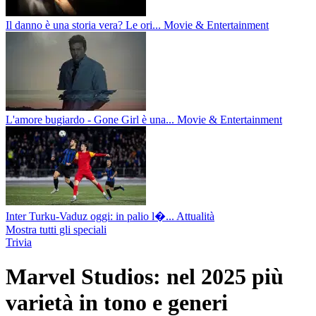
Il danno è una storia vera? Le ori...
Movie & Entertainment
L'amore bugiardo - Gone Girl è una...
Movie & Entertainment
Inter Turku-Vaduz oggi: in palio l�...
Attualità
Mostra tutti gli speciali
Trivia
Marvel Studios: nel 2025 più
varietà in tono e generi