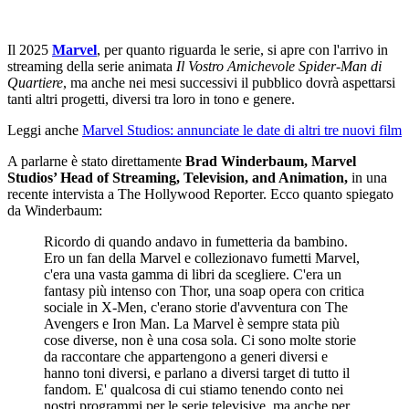
Il 2025
Marvel
, per quanto riguarda le serie, si apre con l'arrivo in
streaming della serie animata
Il Vostro Amichevole Spider-Man di
Quartiere
, ma anche nei mesi successivi il pubblico dovrà aspettarsi
tanti altri progetti, diversi tra loro in tono e genere.
Leggi anche
Marvel Studios: annunciate le date di altri tre nuovi film
A parlarne è stato direttamente
Brad Winderbaum, Marvel
Studios’ Head of Streaming, Television, and Animation,
in una
recente intervista a The Hollywood Reporter. Ecco quanto spiegato
da Winderbaum:
Ricordo di quando andavo in fumetteria da bambino.
Ero un fan della Marvel e collezionavo fumetti Marvel,
c'era una vasta gamma di libri da scegliere. C'era un
fantasy più intenso con Thor, una soap opera con critica
sociale in X-Men, c'erano storie d'avventura con The
Avengers e Iron Man. La Marvel è sempre stata più
cose diverse, non è una cosa sola. Ci sono molte storie
da raccontare che appartengono a generi diversi e
hanno toni diversi, e parlano a diversi target di tutto il
fandom. E' qualcosa di cui stiamo tenendo conto nei
nostri programmi per le serie televisive, ma anche per