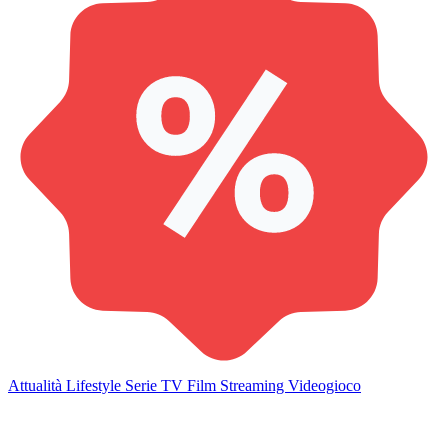
Attualità
Lifestyle
Serie TV
Film
Streaming
Videogioco