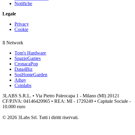
Notifiche
Legale
Privacy
Cookie
Il Network
Tom's Hardware
SpazioGames
CronacaPop
Data4Biz
SosHomeGarden
Aibay
Coinlabs
3LABS S.R.L. • Via Pietro Paleocapa 1 - Milano (MI) 20121
CF/P.IVA: 04146420965 • REA: MI - 1729249 • Capitale Sociale -
10.000 euro
© 2026 3Labs Srl. Tutti i diritti riservati.