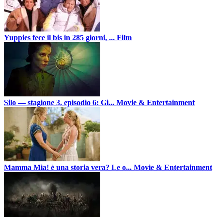
Yuppies fece il bis in 285 giorni, ...
Film
Silo — stagione 3, episodio 6: Gi...
Movie & Entertainment
Mamma Mia! è una storia vera? Le o...
Movie & Entertainment