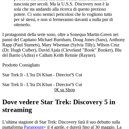
nascosta per secoli. Ma la U.S.S. Discovery non è la
sola che sta andando alla ricerca di questo prezioso
potere. Ci sono nemici pericolosi che lo vogliono tutto
per sé stessi, e non si fermeranno davanti a nulla pur di
ottenerlo.
I protagonisti della serie sono, oltre a Sonequa Martin-Green nei
panni del Capitano Michael Burnham, Doug Jones (Saru), Anthony
Rapp (Paul Stamets), Mary Wiseman (Sylvia Tilly), Wilson Cruz
(Dr. Hugh Culber), David Ajala (Cleveland "Book" Booker), Blu
del Barrio (Adira) e Callum Keith Rennie (Rayner).
Prodotto Consigliato
Star Trek Ii - L'Ira Di Khan - Director'S Cut
Star Trek Ii - L'Ira Di Khan - Director'S Cut
0€ su
Shop
Dove vedere Star Trek: Discovery 5 in
streaming
L'ultima stagione di Star Trek: Discovery farà il suo debutto sulla
piattaforma
Paramount
+ il 4 aprile, e durerà fino al 30 maggio. La