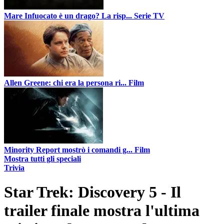
Mare Infuocato è un drago? La risp...
Serie TV
Allen Greene: chi era la persona ri...
Film
Minority Report mostrò i comandi g...
Film
Mostra tutti gli speciali
Trivia
Star Trek: Discovery 5 - Il
trailer finale mostra l'ultima