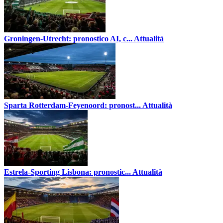
Groningen-Utrecht: pronostico AI, c...
Attualità
Sparta Rotterdam-Feyenoord: pronost...
Attualità
Estrela-Sporting Lisbona: pronostic...
Attualità