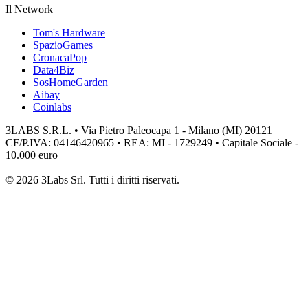
Il Network
Tom's Hardware
SpazioGames
CronacaPop
Data4Biz
SosHomeGarden
Aibay
Coinlabs
3LABS S.R.L. • Via Pietro Paleocapa 1 - Milano (MI) 20121
CF/P.IVA: 04146420965 • REA: MI - 1729249 • Capitale Sociale -
10.000 euro
© 2026 3Labs Srl. Tutti i diritti riservati.