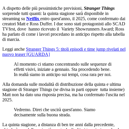
A dispetto delle più pessimistiche previsioni,
Stranger Things
sorprende tutti quanti: la quinta stagione sarà disponibile in
streaming su
Netflix
entro quest'anno, il 2025, come confermato dai
creatori Matt e Ross Duffer. I due sono stati protagonisti allo SCAD
TVfest, dove hanno ricevuto il Variety Showrunners Award; Ross
ha parlato di come i lavori procedano in anticipo rispetto alla tabella
di marcia.
Leggi anche
Stranger Things 5: titoli episodi e time jump rivelati nel
nuovo teaser [GUARDA]
Al momento ci stiamo concentrando sulle sequenze di
effetti visivi, iniziate a gennaio. Sta procedendo bene.
In realtà siamo in anticipo sui tempi, cosa rara per noi.
Alla domanda sulle modalità di distribuzione della quinta e ultima
stagione di Stranger Things (se divisa in parti oppure tutta insieme)
Matt non ha dato una risposta precisa, ma ha confermato l'uscita nel
2025.
Vedremo. Direi che uscirà quest'anno. Siamo
decisamente sulla buona strada.
La quinta stagione, a distanza di ben tre anni dalla precedente,