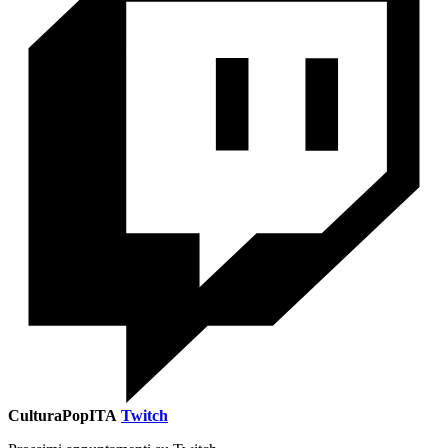
CulturaPopITA
Twitch