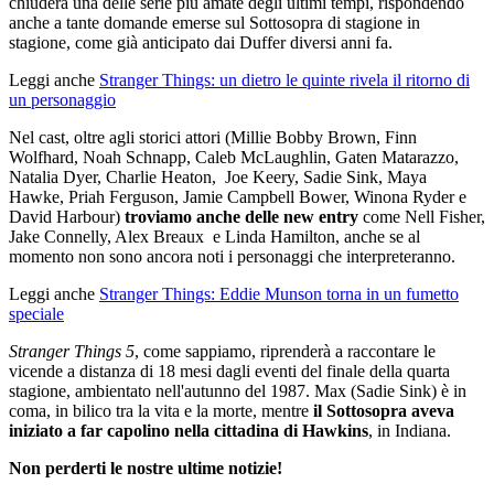
chiuderà una delle serie più amate degli ultimi tempi, rispondendo
anche a tante domande emerse sul Sottosopra di stagione in
stagione, come già anticipato dai Duffer diversi anni fa.
Leggi anche
Stranger Things: un dietro le quinte rivela il ritorno di
un personaggio
Nel cast, oltre agli storici attori (Millie Bobby Brown, Finn
Wolfhard, Noah Schnapp, Caleb McLaughlin, Gaten Matarazzo,
Natalia Dyer, Charlie Heaton, Joe Keery, Sadie Sink, Maya
Hawke, Priah Ferguson, Jamie Campbell Bower, Winona Ryder e
David Harbour)
troviamo anche delle new entry
come Nell Fisher,
Jake Connelly, Alex Breaux e Linda Hamilton, anche se al
momento non sono ancora noti i personaggi che interpreteranno.
Leggi anche
Stranger Things: Eddie Munson torna in un fumetto
speciale
Stranger Things 5
, come sappiamo, riprenderà a raccontare le
vicende a distanza di 18 mesi dagli eventi del finale della quarta
stagione, ambientato nell'autunno del 1987. Max (Sadie Sink) è in
coma, in bilico tra la vita e la morte, mentre
il Sottosopra aveva
iniziato a far capolino nella cittadina di Hawkins
, in Indiana.
Non perderti le nostre ultime notizie!