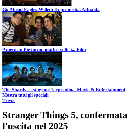
Go Ahead Eagles-Willem II: pronosti...
Attualità
American Pie tornò quattro volte i...
Film
The Shards — stagione 1, episodio...
Movie & Entertainment
Mostra tutti gli speciali
Trivia
Stranger Things 5, confermata
l'uscita nel 2025