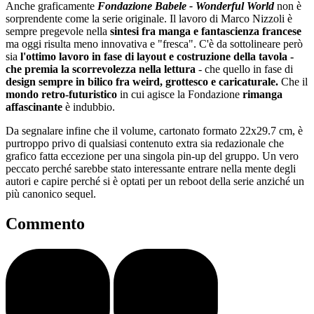
Anche graficamente
Fondazione Babele - Wonderful World
non è
sorprendente come la serie originale. Il lavoro di Marco Nizzoli è
sempre pregevole nella
sintesi fra manga e fantascienza francese
ma oggi risulta meno innovativa e "fresca". C'è da sottolineare però
sia
l'ottimo lavoro in fase di layout e costruzione della tavola -
che premia la scorrevolezza nella lettura
- che quello in fase di
design sempre in bilico fra weird, grottesco e caricaturale.
Che il
mondo retro-futuristico
in cui agisce la Fondazione
rimanga
affascinante
è indubbio.
Da segnalare infine che il volume, cartonato formato 22x29.7 cm, è
purtroppo privo di qualsiasi contenuto extra sia redazionale che
grafico fatta eccezione per una singola pin-up del gruppo. Un vero
peccato perché sarebbe stato interessante entrare nella mente degli
autori e capire perché si è optati per un reboot della serie anziché un
più canonico sequel.
Commento