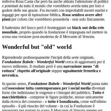
rediviva Rosa Casta che però ha anche attirato l'attenzione di politici
e potentati da tutto il mondo che vorrebbero averla tutta per loro e
godere delle sue grazie. Fra incontri con improbabili mostri marini e
ingaggi per spot di ispirazione biblica,
Rosa sembra avere altri
piani
per coloro che vorrebbero possederla - non solo fisicamente.
Il battesimo del fuoco però è fronteggiare un
black out della rete
mondiale,
proprio quando la fondazione è impegnata nel mettere in
scena una versione post-moderna de
Il Mercante di Venezia.
Wonderful but "old" world
Riprendendo pedissequamente l'incipit della serie originale,
Fondazione Babele - Wonderful World
cerca di aggiornarsi per il
nuovo millennio. Il risultato però è una
narrazione meno "di
rottura" rispetto all'originale
seppur
ugualmente frenetica e
nevrotica.
In questo senso,
Fondazione Babele - Wonderful World
punta tutto
sull'
ossessione tutta contemporanea per i social media
diventati
forze che indirizzano le esigenze e i bisogni del pubblico.
Tutto è
macchiettistico
- comprese le figure politiche, mosse unicamente
dalla ricerca del consenso - e
tutto è banalizzato,
come nell'ultimo
episodio - il più riuscito del volume - in cui la Fondazione è
ingaggiata per portare in scena
Il Mercante di Venezia
mentre sui