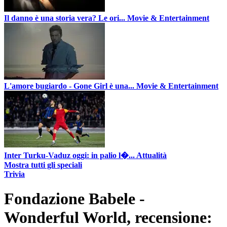
Il danno è una storia vera? Le ori...
Movie & Entertainment
L'amore bugiardo - Gone Girl è una...
Movie & Entertainment
Inter Turku-Vaduz oggi: in palio l�...
Attualità
Mostra tutti gli speciali
Trivia
Fondazione Babele -
Wonderful World, recensione: