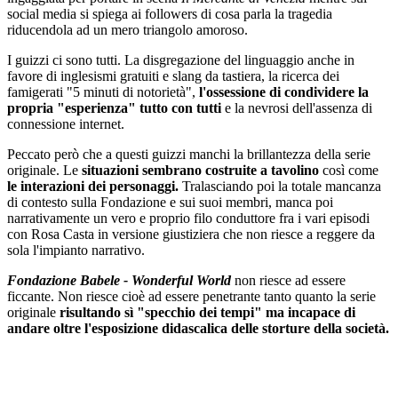
social media si spiega ai followers di cosa parla la tragedia
riducendola ad un mero triangolo amoroso.
I guizzi ci sono tutti. La disgregazione del linguaggio anche in
favore di inglesismi gratuiti e slang da tastiera, la ricerca dei
famigerati "5 minuti di notorietà",
l'ossessione di condividere la
propria "esperienza" tutto con tutti
e la nevrosi dell'assenza di
connessione internet.
Peccato però che a questi guizzi manchi la brillantezza della serie
originale. Le
situazioni sembrano costruite a tavolino
così come
le interazioni dei personaggi.
Tralasciando poi la totale mancanza
di contesto sulla Fondazione e sui suoi membri, manca poi
narrativamente un vero e proprio filo conduttore fra i vari episodi
con Rosa Casta in versione giustiziera che non riesce a reggere da
sola l'impianto narrativo.
Fondazione Babele - Wonderful World
non riesce ad essere
ficcante. Non riesce cioè ad essere penetrante tanto quanto la serie
originale
risultando sì "specchio dei tempi" ma incapace di
andare oltre l'esposizione didascalica delle storture della società.