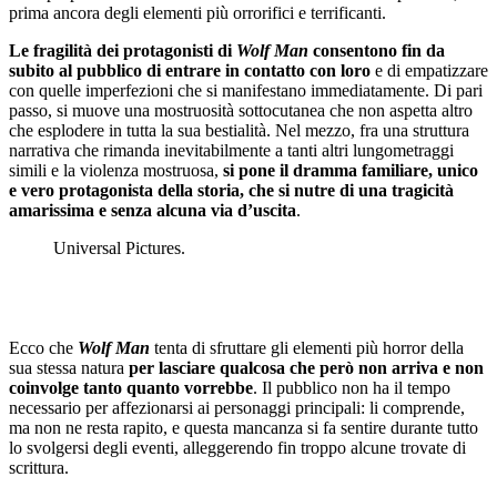
prima ancora degli elementi più orrorifici e terrificanti.
Le fragilità dei protagonisti di
Wolf Man
consentono fin da
subito al pubblico di entrare in contatto con loro
e di empatizzare
con quelle imperfezioni che si manifestano immediatamente. Di pari
passo, si muove una mostruosità sottocutanea che non aspetta altro
che esplodere in tutta la sua bestialità. Nel mezzo, fra una struttura
narrativa che rimanda inevitabilmente a tanti altri lungometraggi
simili e la violenza mostruosa,
si pone il dramma familiare, unico
e vero protagonista della storia, che si nutre di una tragicità
amarissima e senza alcuna via d’uscita
.
Universal Pictures.
Ecco che
Wolf Man
tenta di sfruttare gli elementi più horror della
sua stessa natura
per lasciare qualcosa che però non arriva e non
coinvolge tanto quanto vorrebbe
. Il pubblico non ha il tempo
necessario per affezionarsi ai personaggi principali: li comprende,
ma non ne resta rapito, e questa mancanza si fa sentire durante tutto
lo svolgersi degli eventi, alleggerendo fin troppo alcune trovate di
scrittura.