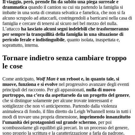
Il viaggio, però, prende fin da subito una piega surreale e
drammatica
quando il camion su cui sta partendo la famiglia si
imbatte in una sorta di creatura selvatica e famelica, che non si fa
alcuno scrupolo ad attaccarli, costringendoli a barricarsi nella casa di
famiglia e cercare di tenersi al sicuro nel bel mezzo del nulla.
L’attacco
ha lasciato alcuni segni indelebili che trasformeranno
per sempre la tranquillità della famiglia in una situazione di
pericolo ferale e indistinguibile
, quanto isolata, inaspettata e,
soprattutto, interna.
Tornare indietro senza cambiare troppo
le cose
Come anticipato,
Wolf Man
è un reboot e, in quanto tale, si
muove, funziona e si evolve
nel progressivo avanzare degli eventi
principali del racconto. Per gli appassionati,
nulla di nuovo
purtroppo, ma c’era da aspettarselo da un progetto del genere
,
che si distingue solamente per alcune trovate interessanti e
sottigliezze che non vi anticiperemo. Partendo dalla violenza
animalesca di fondo, il film diretto da Leigh Whannell tenta in tutti i
modi di trovare una propria dimensione,
imprimendo innanzitutto
l’umanità dei protagonisti sul grande schermo
, per poi
scombussolarne gli equilibri già precari. In un processo del genere,
sono proprio la scrittura e la caratterizzazione a farla da padrone,