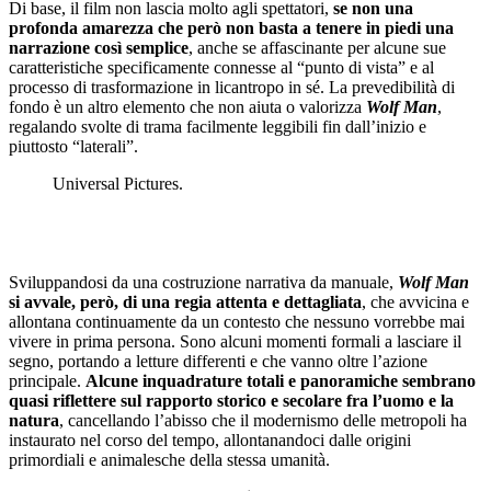
Di base, il film non lascia molto agli spettatori,
se non una
profonda amarezza che però non basta a tenere in piedi una
narrazione così semplice
, anche se affascinante per alcune sue
caratteristiche specificamente connesse al “punto di vista” e al
processo di trasformazione in licantropo in sé. La prevedibilità di
fondo è un altro elemento che non aiuta o valorizza
Wolf Man
,
regalando svolte di trama facilmente leggibili fin dall’inizio e
piuttosto “laterali”.
Universal Pictures.
Sviluppandosi da una costruzione narrativa da manuale,
Wolf Man
si avvale, però, di una regia attenta e dettagliata
, che avvicina e
allontana continuamente da un contesto che nessuno vorrebbe mai
vivere in prima persona. Sono alcuni momenti formali a lasciare il
segno, portando a letture differenti e che vanno oltre l’azione
principale.
Alcune inquadrature totali e panoramiche sembrano
quasi riflettere sul rapporto storico e secolare fra l’uomo e la
natura
, cancellando l’abisso che il modernismo delle metropoli ha
instaurato nel corso del tempo, allontanandoci dalle origini
primordiali e animalesche della stessa umanità.