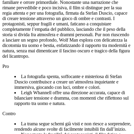
familiare e orrore primordiale. Nonostante una narrazione che
rimane prevedibile e poco incisiva, il film si distingue per la sua
regia attenta e per una fotografia, firmata da Stefan Duscio, capace
di creare tensione attraverso un gioco di ombre e contrasti. I
protagonisti, seppur fragili e umani, faticano a conquistare
completamente l’empatia del pubblico, lasciando che il peso della
storia si divida fra atmosfera e drammi personali. Pur non riuscendo
a lasciare un segno profondo, Wolf Man esplora con delicatezza la
dicotomia tra uomo e bestia, enfatizzando il rapporto tra modernità e
natura, senza mai dimenticare il fascino oscuro e tragico della figura
del licantropo.
Pro
La fotografia spenta, soffocante e misteriosa di Stefan
Duscio contribuisce a creare un’atmosfera inquietante e
immersiva, giocando con luci, ombre e colori.
Leigh Whannell offre una direzione accurata, capace di
bilanciare tensione e dramma, con momenti che riflettono sul
rapporto tra uomo e natura.
Contro
La trama segue schemi già visti e non riesce a sorprendere,
rendendo alcune svolte di facilmente intuibili fin dall’inizio.