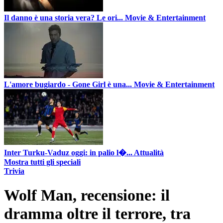
Il danno è una storia vera? Le ori...
Movie & Entertainment
L'amore bugiardo - Gone Girl è una...
Movie & Entertainment
Inter Turku-Vaduz oggi: in palio l�...
Attualità
Mostra tutti gli speciali
Trivia
Wolf Man, recensione: il
dramma oltre il terrore, tra