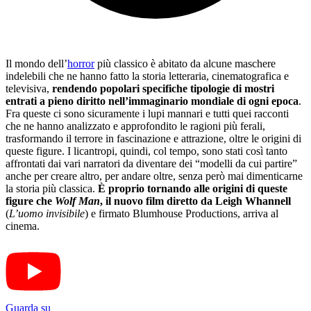
Il mondo dell’
horror
più classico è abitato da alcune maschere
indelebili che ne hanno fatto la storia letteraria, cinematografica e
televisiva,
rendendo popolari specifiche tipologie di mostri
entrati a pieno diritto nell’immaginario mondiale di ogni epoca
.
Fra queste ci sono sicuramente i lupi mannari e tutti quei racconti
che ne hanno analizzato e approfondito le ragioni più ferali,
trasformando il terrore in fascinazione e attrazione, oltre le origini di
queste figure. I licantropi, quindi, col tempo, sono stati così tanto
affrontati dai vari narratori da diventare dei “modelli da cui partire”
anche per creare altro, per andare oltre, senza però mai dimenticarne
la storia più classica.
È proprio tornando alle origini di queste
figure che
Wolf Man
, il nuovo film diretto da Leigh Whannell
(
L’uomo invisibile
) e firmato Blumhouse Productions, arriva al
cinema.
Guarda su