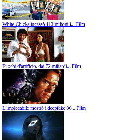
White Chicks incassò 113 milioni i...
Film
Fuochi d'artificio, dai 72 miliardi...
Film
L'implacabile mostrò i deepfake 30...
Film