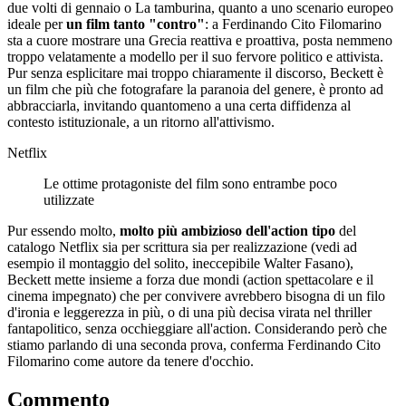
due volti di gennaio o La tamburina, quanto a uno scenario europeo
ideale per
un film tanto "contro"
: a Ferdinando Cito Filomarino
sta a cuore mostrare una Grecia reattiva e proattiva, posta nemmeno
troppo velatamente a modello per il suo fervore politico e attivista.
Pur senza esplicitare mai troppo chiaramente il discorso, Beckett è
un film che più che fotografare la paranoia del genere, è pronto ad
abbracciarla, invitando quantomeno a una certa diffidenza al
contesto istituzionale, a un ritorno all'attivismo.
Netflix
Le ottime protagoniste del film sono entrambe poco
utilizzate
Pur essendo molto,
molto più ambizioso dell'action tipo
del
catalogo Netflix sia per scrittura sia per realizzazione (vedi ad
esempio il montaggio del solito, ineccepibile Walter Fasano),
Beckett mette insieme a forza due mondi (action spettacolare e il
cinema impegnato) che per convivere avrebbero bisogna di un filo
d'ironia e leggerezza in più, o di una più decisa virata nel thriller
fantapolitico, senza occhieggiare all'action. Considerando però che
stiamo parlando di una seconda prova, conferma Ferdinando Cito
Filomarino come autore da tenere d'occhio.
Commento