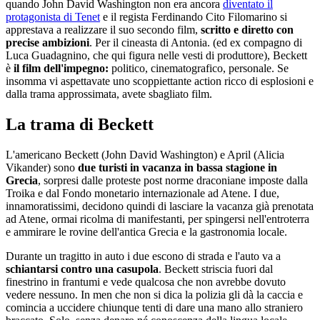
quando John David Washington non era ancora
diventato il
protagonista di Tenet
e il regista Ferdinando Cito Filomarino si
apprestava a realizzare il suo secondo film,
scritto e diretto con
precise ambizioni
. Per il cineasta di Antonia. (ed ex compagno di
Luca Guadagnino, che qui figura nelle vesti di produttore), Beckett
è
il film dell'impegno:
politico, cinematografico, personale. Se
insomma vi aspettavate uno scoppiettante action ricco di esplosioni e
dalla trama approssimata, avete sbagliato film.
La trama di Beckett
L'americano Beckett (John David Washington) e April (Alicia
Vikander) sono
due turisti in vacanza in bassa stagione in
Grecia
, sorpresi dalle proteste post norme draconiane imposte dalla
Troika e dal Fondo monetario internazionale ad Atene. I due,
innamoratissimi, decidono quindi di lasciare la vacanza già prenotata
ad Atene, ormai ricolma di manifestanti, per spingersi nell'entroterra
e ammirare le rovine dell'antica Grecia e la gastronomia locale.
Durante un tragitto in auto i due escono di strada e l'auto va a
schiantarsi contro una casupola
. Beckett striscia fuori dal
finestrino in frantumi e vede qualcosa che non avrebbe dovuto
vedere nessuno. In men che non si dica la polizia gli dà la caccia e
comincia a uccidere chiunque tenti di dare una mano allo straniero