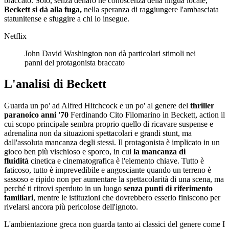
braccato. Solo, senza denaro né conoscenza della lingua locale,
Beckett si dà alla fuga,
nella speranza di raggiungere l'ambasciata
statunitense e sfuggire a chi lo insegue.
Netflix
John David Washington non dà particolari stimoli nei
panni del protagonista braccato
L'analisi di Beckett
Guarda un po' ad Alfred Hitchcock e un po' al genere del
thriller
paranoico anni '70
Ferdinando Cito Filomarino in Beckett, action il
cui scopo principale sembra proprio quello di ricavare suspense e
adrenalina non da situazioni spettacolari e grandi stunt, ma
dall'assoluta mancanza degli stessi. Il protagonista è implicato in un
gioco ben più vischioso e sporco, in cui
la mancanza di
fluidità
cinetica e cinematografica è l'elemento chiave. Tutto è
faticoso, tutto è imprevedibile e angosciante quando un terreno è
sassoso e ripido non per aumentare la spettacolarità di una scena, ma
perché ti ritrovi sperduto in un luogo
senza punti di riferimento
familiari
, mentre le istituzioni che dovrebbero esserlo finiscono per
rivelarsi ancora più pericolose dell'ignoto.
L'ambientazione greca non guarda tanto ai classici del genere come I