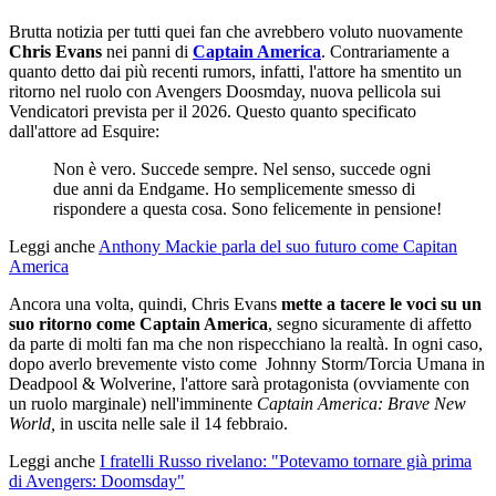
Brutta notizia per tutti quei fan che avrebbero voluto nuovamente
Chris Evans
nei panni di
Captain America
. Contrariamente a
quanto detto dai più recenti rumors, infatti, l'attore ha smentito un
ritorno nel ruolo con Avengers Doosmday, nuova pellicola sui
Vendicatori prevista per il 2026. Questo quanto specificato
dall'attore ad Esquire:
Non è vero. Succede sempre. Nel senso, succede ogni
due anni da Endgame. Ho semplicemente smesso di
rispondere a questa cosa. Sono felicemente in pensione!
Leggi anche
Anthony Mackie parla del suo futuro come Capitan
America
Ancora una volta, quindi, Chris Evans
mette a tacere le voci su un
suo ritorno come Captain America
, segno sicuramente di affetto
da parte di molti fan ma che non rispecchiano la realtà. In ogni caso,
dopo averlo brevemente visto come Johnny Storm/Torcia Umana in
Deadpool & Wolverine, l'attore sarà protagonista (ovviamente con
un ruolo marginale) nell'imminente
Captain America: Brave New
World,
in uscita nelle sale il 14 febbraio.
Leggi anche
I fratelli Russo rivelano: "Potevamo tornare già prima
di Avengers: Doomsday"