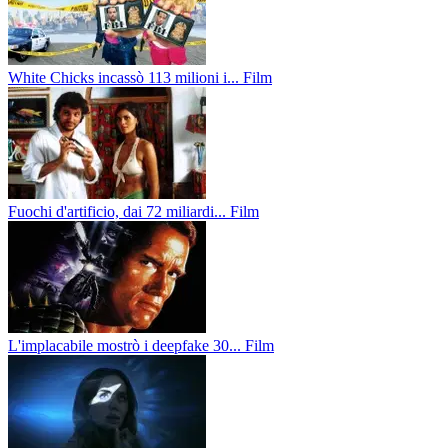
White Chicks incassò 113 milioni i...
Film
Fuochi d'artificio, dai 72 miliardi...
Film
L'implacabile mostrò i deepfake 30...
Film