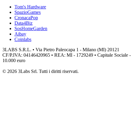
Tom's Hardware
SpazioGames
CronacaPop
Data4Biz
SosHomeGarden
Aibay
Coinlabs
3LABS S.R.L. • Via Pietro Paleocapa 1 - Milano (MI) 20121
CF/P.IVA: 04146420965 • REA: MI - 1729249 • Capitale Sociale -
10.000 euro
© 2026 3Labs Srl. Tutti i diritti riservati.