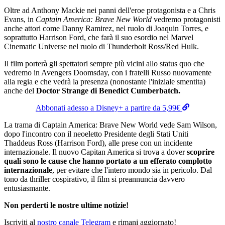
Oltre ad Anthony Mackie nei panni dell'eroe protagonista e a Chris
Evans, in
Captain America: Brave New World
vedremo protagonisti
anche attori come Danny Ramirez, nel ruolo di Joaquin Torres, e
soprattutto Harrison Ford, che farà il suo esordio nel Marvel
Cinematic Universe nel ruolo di Thunderbolt Ross/Red Hulk.
Il film porterà gli spettatori sempre più vicini allo status quo che
vedremo in Avengers Doomsday, con i fratelli Russo nuovamente
alla regia e che vedrà la presenza (nonostante l'iniziale smentita)
anche del
Doctor Strange di Benedict Cumberbatch.
Abbonati adesso a Disney+ a partire da 5,99€
La trama di Captain America: Brave New World vede Sam Wilson,
dopo l'incontro con il neoeletto Presidente degli Stati Uniti
Thaddeus Ross (Harrison Ford), alle prese con un incidente
internazionale. Il nuovo Capitan America si trova a dover
scoprire
quali sono le cause che hanno portato a un efferato complotto
internazionale
, per evitare che l'intero mondo sia in pericolo. Dal
tono da thriller cospirativo, il film si preannuncia davvero
entusiasmante.
Non perderti le nostre ultime notizie!
Iscriviti al
nostro canale Telegram
e rimani aggiornato!