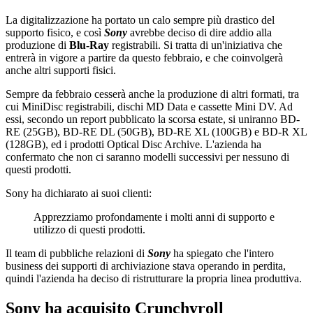
La digitalizzazione ha portato un calo sempre più drastico del
supporto fisico, e così
Sony
avrebbe deciso di dire addio alla
produzione di
Blu-Ray
registrabili. Si tratta di un'iniziativa che
entrerà in vigore a partire da questo febbraio, e che coinvolgerà
anche altri supporti fisici.
Sempre da febbraio cesserà anche la produzione di altri formati, tra
cui MiniDisc registrabili, dischi MD Data e cassette Mini DV. Ad
essi, secondo un report pubblicato la scorsa estate, si uniranno BD-
RE (25GB), BD-RE DL (50GB), BD-RE XL (100GB) e BD-R XL
(128GB), ed i prodotti Optical Disc Archive. L'azienda ha
confermato che non ci saranno modelli successivi per nessuno di
questi prodotti.
Sony ha dichiarato ai suoi clienti:
Apprezziamo profondamente i molti anni di supporto e
utilizzo di questi prodotti.
Il team di pubbliche relazioni di
Sony
ha spiegato che l'intero
business dei supporti di archiviazione stava operando in perdita,
quindi l'azienda ha deciso di ristrutturare la propria linea produttiva.
Sony ha acquisito Crunchyroll