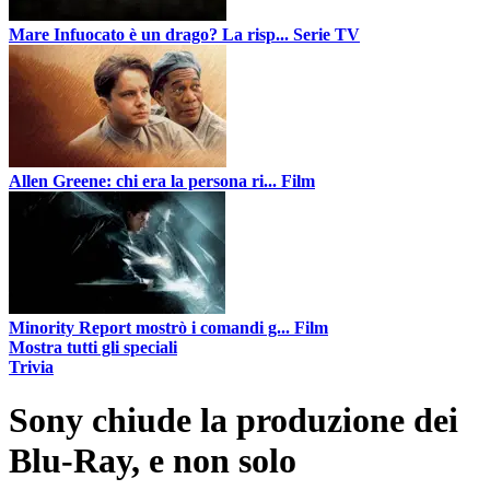
Mare Infuocato è un drago? La risp...
Serie TV
Allen Greene: chi era la persona ri...
Film
Minority Report mostrò i comandi g...
Film
Mostra tutti gli speciali
Trivia
Sony chiude la produzione dei
Blu-Ray, e non solo