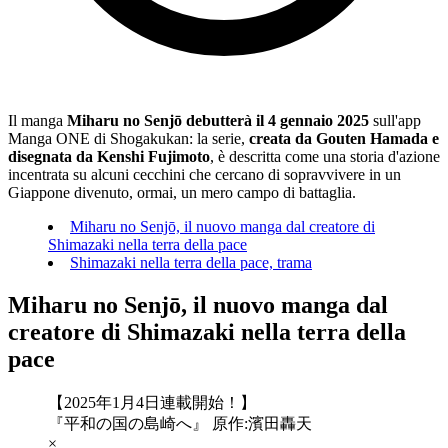
Il manga
Miharu no Senjō debutterà il 4 gennaio 2025
sull'app
Manga ONE di Shogakukan: la serie,
creata da Gouten Hamada e
disegnata da Kenshi Fujimoto
, è descritta come una storia d'azione
incentrata su alcuni cecchini che cercano di sopravvivere in un
Giappone divenuto, ormai, un mero campo di battaglia.
Miharu no Senjō, il nuovo manga dal creatore di
Shimazaki nella terra della pace
Shimazaki nella terra della pace, trama
Miharu no Senjō, il nuovo manga dal
creatore di Shimazaki nella terra della
pace
【2025年1月4日連載開始！】
『平和の国の島崎へ』 原作:濱田轟天
×