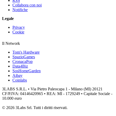
RSS
Collabora con noi
Notifiche
Legale
Privacy
Cookie
Il Network
Tom's Hardware
SpazioGames
CronacaPop
Data4Biz
SosHomeGarden
Aibay
Coinlabs
3LABS S.R.L. • Via Pietro Paleocapa 1 - Milano (MI) 20121
CF/P.IVA: 04146420965 • REA: MI - 1729249 • Capitale Sociale -
10.000 euro
© 2026 3Labs Srl. Tutti i diritti riservati.