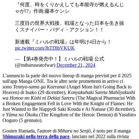
『何度、時をくりかえしても本能寺が燃えるんじ
ゃが!?』作画:藤本ケンシ
三度目の世界大戦後、戦場となった日本を生き抜
くスナイパー・バディ・アクション！！
新連載『ミハルの戦場』は年明け4日から！
pic.twitter.com/JhTDlbVKUK
— 【第4巻発売中！】ミハルの戦場 公式
(@miharuseatofwar)
December 21, 2024
L'annuncio fa parte del nuovo lineup di manga previsti per il 2025
sull'app Manga ONE. Tra le altre serie promettenti in arrivo ci
sono
Tennyo-sama ga Kaeranai
(Angel Mom Isn't Going Back to
Heaven) di Inako (29 dicembre),
Konyakuhaki Sareta Mahōyakushi
wa Honoo no Kishi ni Dekiai Sareru
(The Magical Pharmacist With
a Broken Engagement Fell in Love With the Knight of Flames: He
Just Wanted to Be Happydi Saki Kouda e Ai Nanase (30 dicembre),
e
Yūma no Ōkoku
(The Kingdom of the Heroic Demon) di Yasuhiro
Ooguro (5 gennaio).
Gouten Hamada, l'autore di
Miharu no Senjō
, è noto per il manga
Shimazaki nella terra della pace
, lanciato nel 2022 sulla rivista