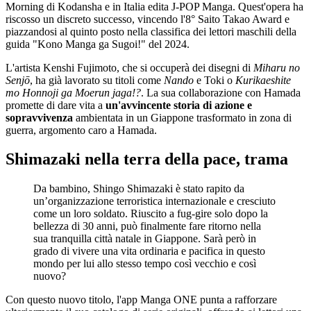
Morning di Kodansha e in Italia edita J-POP Manga. Quest'opera ha
riscosso un discreto successo, vincendo l'8° Saito Takao Award e
piazzandosi al quinto posto nella classifica dei lettori maschili della
guida "Kono Manga ga Sugoi!" del 2024.
L'artista Kenshi Fujimoto, che si occuperà dei disegni di
Miharu no
Senjō
, ha già lavorato su titoli come
Nando
e Toki o
Kurikaeshite
mo Honnoji ga Moerun jaga!?
. La sua collaborazione con Hamada
promette di dare vita a
un'avvincente storia di azione e
sopravvivenza
ambientata in un Giappone trasformato in zona di
guerra, argomento caro a Hamada.
Shimazaki nella terra della pace, trama
Da bambino, Shingo Shimazaki è stato rapito da
un’organizzazione terroristica internazionale e cresciuto
come un loro soldato. Riuscito a fug-gire solo dopo la
bellezza di 30 anni, può finalmente fare ritorno nella
sua tranquilla città natale in Giappone. Sarà però in
grado di vivere una vita ordinaria e pacifica in questo
mondo per lui allo stesso tempo così vecchio e così
nuovo?
Con questo nuovo titolo, l'app Manga ONE punta a rafforzare