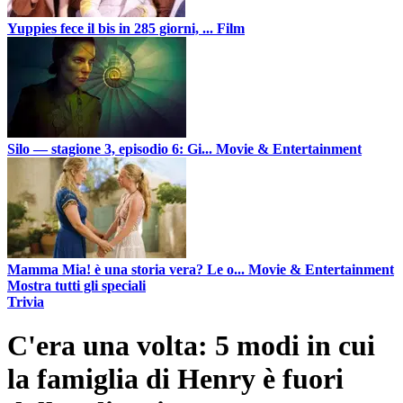
Yuppies fece il bis in 285 giorni, ...
Film
Silo — stagione 3, episodio 6: Gi...
Movie & Entertainment
Mamma Mia! è una storia vera? Le o...
Movie & Entertainment
Mostra tutti gli speciali
Trivia
C'era una volta: 5 modi in cui
la famiglia di Henry è fuori