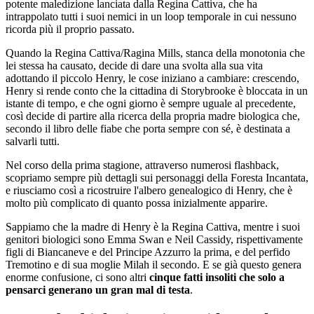
potente maledizione lanciata dalla Regina Cattiva, che ha
intrappolato tutti i suoi nemici in un loop temporale in cui nessuno
ricorda più il proprio passato.
Quando la Regina Cattiva/Ragina Mills, stanca della monotonia che
lei stessa ha causato, decide di dare una svolta alla sua vita
adottando il piccolo Henry, le cose iniziano a cambiare: crescendo,
Henry si rende conto che la cittadina di Storybrooke è bloccata in un
istante di tempo, e che ogni giorno è sempre uguale al precedente,
così decide di partire alla ricerca della propria madre biologica che,
secondo il libro delle fiabe che porta sempre con sé, è destinata a
salvarli tutti.
Nel corso della prima stagione, attraverso numerosi flashback,
scopriamo sempre più dettagli sui personaggi della Foresta Incantata,
e riusciamo così a ricostruire l'albero genealogico di Henry, che è
molto più complicato di quanto possa inizialmente apparire.
Sappiamo che la madre di Henry è la Regina Cattiva, mentre i suoi
genitori biologici sono Emma Swan e Neil Cassidy, rispettivamente
figli di Biancaneve e del Principe Azzurro la prima, e del perfido
Tremotino e di sua moglie Milah il secondo. E se già questo genera
enorme confusione, ci sono altri
cinque fatti insoliti che solo a
pensarci generano un gran mal di testa
.