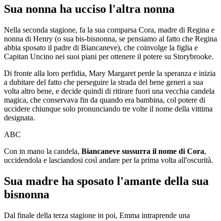
Sua nonna ha ucciso l'altra nonna
Nella seconda stagione, fa la sua comparsa Cora, madre di Regina e
nonna di Henry (o sua bis-bisnonna, se pensiamo al fatto che Regina
abbia sposato il padre di Biancaneve), che coinvolge la figlia e
Capitan Uncino nei suoi piani per ottenere il potere su Storybrooke.
Di fronte alla loro perfidia, Mary Margaret perde la speranza e inizia
a dubitare del fatto che perseguire la strada del bene generi a sua
volta altro bene, e decide quindi di ritirare fuori una vecchia candela
magica, che conservava fin da quando era bambina, col potere di
uccidere chiunque solo pronunciando tre volte il nome della vittima
designata.
ABC
Con in mano la candela,
Biancaneve sussurra il nome di Cora
,
uccidendola e lasciandosi così andare per la prima volta all'oscurità.
Sua madre ha sposato l'amante della sua
bisnonna
Dal finale della terza stagione in poi, Emma intraprende una