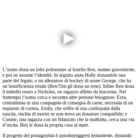
L’uomo dona un lobo polmonare al fratello Ben, malato gravemente,
e poi ne assume l’identità. In seguito aiuta Holly donandole una
parte del fegato, e un allenatore di hockey di nome George, che ha
un’insufficienza renale (Ben/Tim gli dona un rene). Infine Ben dona
il midollo osseo a Nicholas, un ragazzo affetto da leucemia. Nel
frattempo l’uomo cerca e incontra altre persone bisognose: Ezra,
centralinista in una compagnia di consegna di carne, necessita di un
trapianto di cornea. Emily, che soffre di una cardiopatia dalla
nascita, rischia di morire se non trova un donatore compatibile; e
Connie, una ragazza con un fidanzato che la maltratta, cerca una via
d’uscita. Ben le dona la propria casa al mare.
Il progetto del protagonista è autodistruggersi lentamente, donando