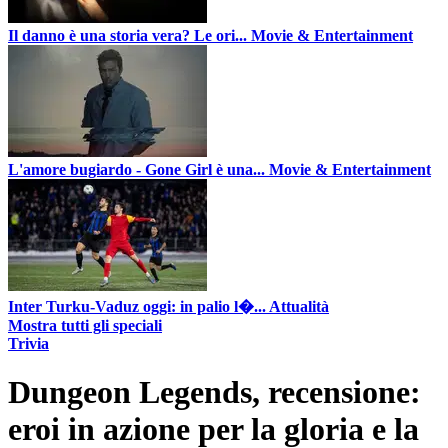
Il danno è una storia vera? Le ori...
Movie & Entertainment
L'amore bugiardo - Gone Girl è una...
Movie & Entertainment
Inter Turku-Vaduz oggi: in palio l�...
Attualità
Mostra tutti gli speciali
Trivia
Dungeon Legends, recensione:
eroi in azione per la gloria e la