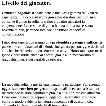
Livello dei giocatori
Dungeon Legends
si adatta bene a una vasta gamma di livelli di
esperienza. Il gioco è
adatto a giocatori dai dieci anni in su
e
consente il gioco in solitaria o fino a quattro giocatori in
cooperazione. La sessione di gioco ha una durata tra sessanta e
novanta minuti, pertando richiede una buona capacità di
concentrazione.
I giocatori esperti troveranno una
profondità strategica sufficiente
,
grazie alle combinazioni di azioni, sinergie tra personaggi e decisioni
tattiche che richiedono pensiero critico attivo. Nonostante questo, il
gioco è accessibile anche ai neofiti, grazie a un meccanismo di
gradualità lineare dei capitoli da giocare.
La modalità solitaria merita una menzione particolare. Pur essendo
oggettivamente ben progettata
rispetto alla meccanica base, pur
mantenendo la sfida equilibrata grazie a all'algoritmo che alimenta
l'avanzare dei nemici, seppur alleggerito, l'alternativa in singolo
soffre in modo evidente la natura cooperativa di questo titolo,
sfiorando in alcuni tratti picchi di frustrazione.