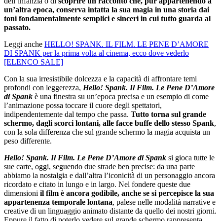
dell’infanzia o di
scoprire un racconto che, pur appartenendo a
un’altra epoca, conserva intatta la sua magia in una storia dai
toni fondamentalmente semplici e sinceri in cui tutto guarda al
passato.
Leggi anche
HELLO! SPANK. IL FILM. LE PENE D’AMORE
DI SPANK per la prima volta al cinema, ecco dove vederlo
[ELENCO SALE]
Con la sua irresistibile dolcezza e la capacità di affrontare temi
profondi con leggerezza,
Hello! Spank. Il Film. Le Pene D’Amore
di Spank
è una finestra su un’epoca precisa e un esempio di come
l’animazione possa toccare il cuore degli spettatori,
indipendentemente dal tempo che passa.
Tutto torna sul grande
schermo, dagli scorci lontani, alle facce buffe dello stesso Spank
,
con la sola differenza che sul grande schermo la magia acquista un
peso differente.
Hello! Spank. Il Film. Le Pene D’Amore di Spank
si gioca tutte le
sue carte, oggi, seguendo due strade ben precise: da una parte
abbiamo la nostalgia e dall’altra l’iconicità di un personaggio ancora
ricordato e citato in lungo e in largo. Nel fondere queste due
dimensioni
il film è ancora godibile, anche se si percepisce la sua
appartenenza temporale lontana
, palese nelle modalità narrative e
creative di un linguaggio animato distante da quello dei nostri giorni.
Eppure il fatto di poterlo vedere sul grande schermo rappresenta