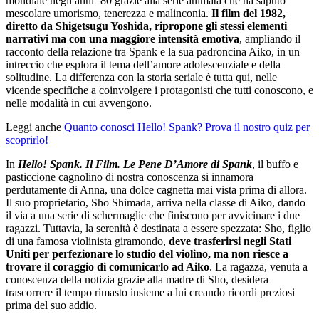
mondiale negli anni ’80 grazie alla serie animata che ha saputo
mescolare umorismo, tenerezza e malinconia.
Il film del 1982,
diretto da Shigetsugu Yoshida, ripropone gli stessi elementi
narrativi ma con una maggiore intensità emotiva
, ampliando il
racconto della relazione tra Spank e la sua padroncina Aiko, in un
intreccio che esplora il tema dell’amore adolescenziale e della
solitudine. La differenza con la storia seriale è tutta qui, nelle
vicende specifiche a coinvolgere i protagonisti che tutti conoscono, e
nelle modalità in cui avvengono.
Leggi anche
Quanto conosci Hello! Spank? Prova il nostro quiz per
scoprirlo!
In
Hello! Spank. Il Film. Le Pene D’Amore di Spank
, il buffo e
pasticcione cagnolino di nostra conoscenza si innamora
perdutamente di Anna, una dolce cagnetta mai vista prima di allora.
Il suo proprietario, Sho Shimada, arriva nella classe di Aiko, dando
il via a una serie di schermaglie che finiscono per avvicinare i due
ragazzi. Tuttavia, la serenità è destinata a essere spezzata: Sho, figlio
di una famosa violinista giramondo,
deve trasferirsi negli Stati
Uniti per perfezionare lo studio del violino, ma non riesce a
trovare il coraggio di comunicarlo ad Aiko
. La ragazza, venuta a
conoscenza della notizia grazie alla madre di Sho, desidera
trascorrere il tempo rimasto insieme a lui creando ricordi preziosi
prima del suo addio.