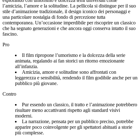
esplorando con umorismo e dolcezza temi universali come
l’amicizia, l’amore e la solitudine. La pellicola si distingue per il suo
stile d’animazione tradizionale, il design iconico dei personaggi e
una particolare nostalgia di fondo di percezione tutta
contemporanea. Un’occasione imperdibile per riscoprire un classico
che ha segnato generazioni e che ancora oggi conserva intatto il suo
fascino.
Pro
Il film ripropone l’umorismo e la dolcezza della serie
animata, regalando ai fan storici un ritorno emozionante
all’infanzia.
Amicizia, amore e solitudine sono affrontati con
leggerezza e sensibilità, rendendo il film godibile anche per un
pubblico più giovane.
Contro
Pur essendo un classico, il tratto e l’animazione potrebbero
risultare meno accattivanti rispetto agli standard visivi
moderni.
La narrazione, pensata per un pubblico preciso, potrebbe
apparire poco coinvolgente per gli spettatori abituati a storie
più complesse.