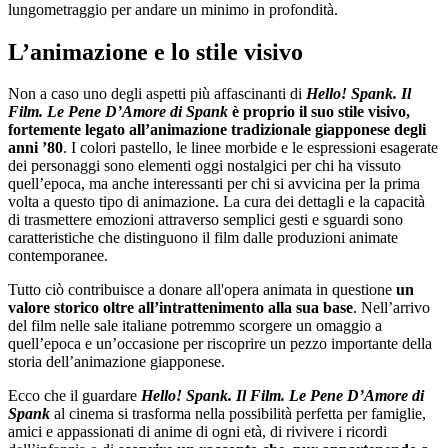
lungometraggio per andare un minimo in profondità.
L’animazione e lo stile visivo
Non a caso uno degli aspetti più affascinanti di
Hello! Spank. Il
Film. Le Pene D’Amore di Spank
è proprio il suo stile visivo,
fortemente legato all’animazione tradizionale giapponese degli
anni ’80
. I colori pastello, le linee morbide e le espressioni esagerate
dei personaggi sono elementi oggi nostalgici per chi ha vissuto
quell’epoca, ma anche interessanti per chi si avvicina per la prima
volta a questo tipo di animazione. La cura dei dettagli e la capacità
di trasmettere emozioni attraverso semplici gesti e sguardi sono
caratteristiche che distinguono il film dalle produzioni animate
contemporanee.
Tutto ciò contribuisce a donare all'opera animata in questione
un
valore storico oltre all’intrattenimento alla sua base
. Nell’arrivo
del film nelle sale italiane potremmo scorgere un omaggio a
quell’epoca e un’occasione per riscoprire un pezzo importante della
storia dell’animazione giapponese.
Ecco che il guardare
Hello! Spank. Il Film. Le Pene D’Amore di
Spank
al cinema si trasforma nella possibilità perfetta per famiglie,
amici e appassionati di anime di ogni età, di rivivere i ricordi