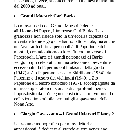
Il secondo, invece, si concentrerà su the best of Mottura
dal 2000 ad oggi.
Grandi Maestri: Carl Barks
La nuova uscita dei Grandi Maestri è dedicata
all’Uomo dei Paperi, l’immenso Carl Barks. La sua
grandezza non risiede solo in un’eccelsa capacità di
inventare trame e gag che hanno fatto scuola, ma anche
nell’aver arricchito la personalità di Paperino e dei
nipotini, creando attorno a loro l’intero universo di
Paperopoli. L’arte e i grandi personaggi di Barks
vengono qui celebrati con una selezione di avventure
eccezionali: da Paperino e il fantasma della grotta
(1947) a Zio Paperone pesca lo Skirillione (1954), da
Paperino e il tesoro dei vichinghi (1949) a Zio
Paperone e il tesoro sottozero (1957), accompagnate da
un ricco apparato redazionale di approfondimento.
Impreziosito da un’elegante costa telata, un volume da
collezione imperdibile per tutti gli appassionati della
Nona Arte.
Giorgio Cavazzano – I Grandi Maestri Disney 2
Un volume monografico per nuovi lettori e
appassionati, è dedicato al grande autore veneziano