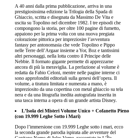
A 40 anni dalla prima pubblicazione, arriva in una
prestigiosissima edizione la Trilogia della Spada di
Ghiaccio, scritta e disegnata da Massimo De Vita e
uscita su Topolino nel dicembre 1982. I tre episodi che
compongono la storia, per oltre 100 pagine di fumetto,
appaiono per la prima volta con una nuova pregiata
colorazione pittorica per impreziosire l’avventura
fantasy per antonomasia che vede Topolino e Pippo
nelle Terre dell’Argaar insieme a Yor, Boz e tantissimi
altri personaggi, nella lotta contro il Principe delle
Nebbie. Il formato gigante permette di apprezzarne
ancora di più la meraviglia. La prefazione al volume è
redatta da Fabio Celoni, mentre nelle pagine interne ci
sono approfonditi editoriali sulla genesi dell’opera. Il
volume, a tiratura limitata e numerata a mano, è
impreziosito da una copertina con metal ghiaccio su tela
nera e da una litografia inedita autografata inserita in
una tasca interna a opera di un grande artista Disney.
L’Isola dei Misteri Volume Unico + Cofanetto Pieno
(con 19.999 Leghe Sotto i Mari)
Dopo l’immersione con 19.999 Leghe sotto i mari, ecco
la seconda grande parodia ispirata alle avventure del
Capitano Nemo di Jules Verne, raccontate in L’Île