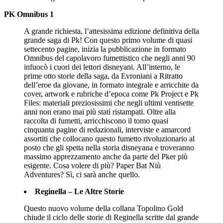
PK Omnibus 1
A grande richiesta, l’attesissima edizione definitiva della
grande saga di Pk! Con questo primo volume di quasi
settecento pagine, inizia la pubblicazione in formato
Omnibus del capolavoro fumettistico che negli anni 90
infuocò i cuori dei lettori disneyani. All’interno, le
prime otto storie della saga, da Evroniani a Ritratto
dell’eroe da giovane, in formato integrale e arricchite da
cover, artwork e rubriche d’epoca come Pk Project e Pk
Files: materiali preziosissimi che negli ultimi ventisette
anni non erano mai più stati ristampati. Oltre alla
raccolta di fumetti, arricchiscono il tomo quasi
cinquanta pagine di redazionali, interviste e amarcord
assortiti che collocano questo fumetto rivoluzionario al
posto che gli spetta nella storia disneyana e troveranno
massimo apprezzamento anche da parte del Pker più
esigente. Cosa volere di più? Paper Bat Niù
Adventures? Sì, ci sarà anche quello.
Reginella – Le Altre Storie
Questo nuovo volume della collana Topolino Gold
chiude il ciclo delle storie di Reginella scritte dal grande