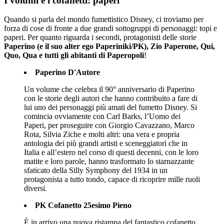
I volumi e i cofanetti: paperi
Quando si parla del mondo fumettistico Disney, ci troviamo per
forza di cose di fronte a due grandi sottogruppi di personaggi: topi e
paperi. Per quanto riguarda i secondi, protagonisti delle storie
Paperino (e il suo alter ego Paperiniki/PK), Zio Paperone, Qui,
Quo, Qua e tutti gli abitanti di Paperopoli
!
Paperino D'Autore
Un volume che celebra il 90° anniversario di Paperino
con le storie degli autori che hanno contribuito a fare di
lui uno dei personaggi più amati del fumetto Disney. Si
comincia ovviamente con Carl Barks, l’Uomo dei
Paperi, per proseguire con Giorgio Cavazzano, Marco
Rota, Silvia Ziche e molti altri: una vera e propria
antologia dei più grandi artisti e sceneggiatori che in
Italia e all’estero nel corso di questi decenni, con le loro
matite e loro parole, hanno trasformato lo starnazzante
sfaticato della Silly Symphony del 1934 in un
protagonista a tutto tondo, capace di ricoprire mille ruoli
diversi.
PK Cofanetto 25esimo Pieno
È in arrivo una nuova ristampa del fantastico cofanetto