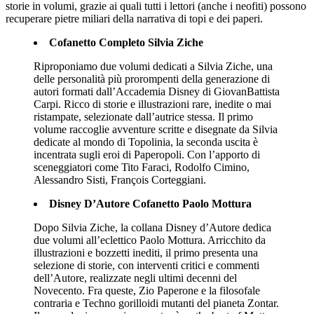
storie in volumi, grazie ai quali tutti i lettori (anche i neofiti) possono
recuperare pietre miliari della narrativa di topi e dei paperi.
Cofanetto Completo Silvia Ziche
Riproponiamo due volumi dedicati a Silvia Ziche, una
delle personalità più prorompenti della generazione di
autori formati dall’Accademia Disney di GiovanBattista
Carpi. Ricco di storie e illustrazioni rare, inedite o mai
ristampate, selezionate dall’autrice stessa. Il primo
volume raccoglie avventure scritte e disegnate da Silvia
dedicate al mondo di Topolinia, la seconda uscita è
incentrata sugli eroi di Paperopoli. Con l’apporto di
sceneggiatori come Tito Faraci, Rodolfo Cimino,
Alessandro Sisti, François Corteggiani.
Disney D’Autore Cofanetto Paolo Mottura
Dopo Silvia Ziche, la collana Disney d’Autore dedica
due volumi all’eclettico Paolo Mottura. Arricchito da
illustrazioni e bozzetti inediti, il primo presenta una
selezione di storie, con interventi critici e commenti
dell’Autore, realizzate negli ultimi decenni del
Novecento. Fra queste, Zio Paperone e la filosofale
contraria e Techno gorilloidi mutanti del pianeta Zontar.