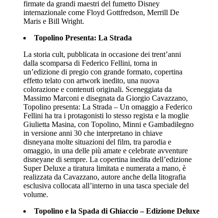
firmate da grandi maestri del fumetto Disney
internazionale come Floyd Gottfredson, Merrill De
Maris e Bill Wright.
Topolino Presenta: La Strada
La storia cult, pubblicata in occasione dei trent’anni
dalla scomparsa di Federico Fellini, torna in
un’edizione di pregio con grande formato, copertina
effetto telato con artwork inedito, una nuova
colorazione e contenuti originali. Sceneggiata da
Massimo Marconi e disegnata da Giorgio Cavazzano,
Topolino presenta: La Strada – Un omaggio a Federico
Fellini ha tra i protagonisti lo stesso regista e la moglie
Giulietta Masina, con Topolino, Minni e Gambadilegno
in versione anni 30 che interpretano in chiave
disneyana molte situazioni del film, tra parodia e
omaggio, in una delle più amate e celebrate avventure
disneyane di sempre. La copertina inedita dell’edizione
Super Deluxe a tiratura limitata e numerata a mano, è
realizzata da Cavazzano, autore anche della litografia
esclusiva collocata all’interno in una tasca speciale del
volume.
Topolino e la Spada di Ghiaccio – Edizione Deluxe