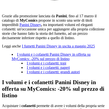
Grazie alla promozione lanciata da
Panini
, fino al 17 marzo il
catalogo di
MyComics
propone in sconto una serie di titoli
imperdibili
Panini Disney
,
tra importanti volumi ed eleganti
cofanetti: un'occasione unica per aggiungere alla propria collezione
storie che hanno fatto la storia del fumetto, ad un prezzo
decisamente inferiore rispetto a quello di listino.
Leggi anche
I fumetti Panini Disney in uscita a maggio 2025
I volumi e i cofanetti Panini Disney in offerta su
MyComics: -20% sul prezzo di listino
I volumi e i cofanetti: topi
I volumi e i cofanetti: paperi
I volumi e i cofanetti: grandi autori
I volumi e i cofanetti Panini Disney in
offerta su MyComics: -20% sul prezzo di
listino
Acquistare i
cofanetti
permette di avere i volumi della propria serie