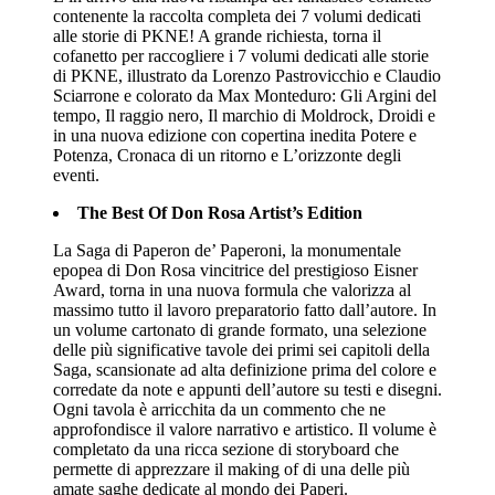
contenente la raccolta completa dei 7 volumi dedicati
alle storie di PKNE! A grande richiesta, torna il
cofanetto per raccogliere i 7 volumi dedicati alle storie
di PKNE, illustrato da Lorenzo Pastrovicchio e Claudio
Sciarrone e colorato da Max Monteduro: Gli Argini del
tempo, Il raggio nero, Il marchio di Moldrock, Droidi e
in una nuova edizione con copertina inedita Potere e
Potenza, Cronaca di un ritorno e L’orizzonte degli
eventi.
The Best Of Don Rosa Artist’s Edition
La Saga di Paperon de’ Paperoni, la monumentale
epopea di Don Rosa vincitrice del prestigioso Eisner
Award, torna in una nuova formula che valorizza al
massimo tutto il lavoro preparatorio fatto dall’autore. In
un volume cartonato di grande formato, una selezione
delle più significative tavole dei primi sei capitoli della
Saga, scansionate ad alta definizione prima del colore e
corredate da note e appunti dell’autore su testi e disegni.
Ogni tavola è arricchita da un commento che ne
approfondisce il valore narrativo e artistico. Il volume è
completato da una ricca sezione di storyboard che
permette di apprezzare il making of di una delle più
amate saghe dedicate al mondo dei Paperi.