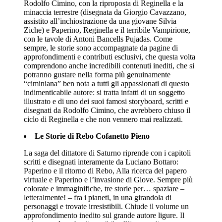
Rodolfo Cimino, con la riproposta di Reginella e la
minaccia terrestre (disegnata da Giorgio Cavazzano,
assistito all’inchiostrazione da una giovane Silvia
Ziche) e Paperino, Reginella e il terribile Vampirione,
con le tavole di Antoni Bancells Pujadas. Come
sempre, le storie sono accompagnate da pagine di
approfondimenti e contributi esclusivi, che questa volta
comprendono anche incredibili contenuti inediti, che si
potranno gustare nella forma più genuinamente
“ciminiana” ben nota a tutti gli appassionati di questo
indimenticabile autore: si tratta infatti di un soggetto
illustrato e di uno dei suoi famosi storyboard, scritti e
disegnati da Rodolfo Cimino, che avrebbero chiuso il
ciclo di Reginella e che non vennero mai realizzati.
Le Storie di Rebo Cofanetto Pieno
La saga del dittatore di Saturno riprende con i capitoli
scritti e disegnati interamente da Luciano Bottaro:
Paperino e il ritorno di Rebo, Alla ricerca del papero
virtuale e Paperino e l’invasione di Giove. Sempre più
colorate e immaginifiche, tre storie per… spaziare –
letteralmente! – fra i pianeti, in una girandola di
personaggi e trovate irresistibili. Chiude il volume un
approfondimento inedito sul grande autore ligure. Il