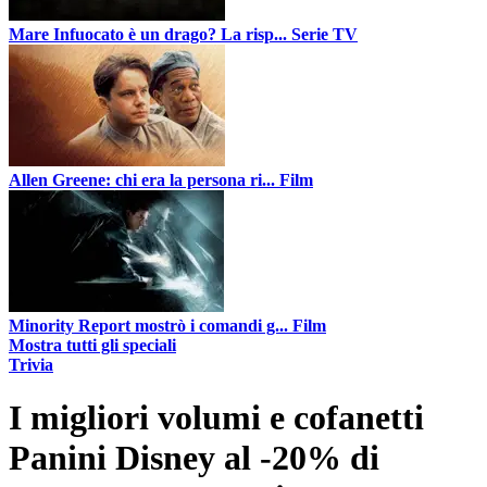
Mare Infuocato è un drago? La risp...
Serie TV
Allen Greene: chi era la persona ri...
Film
Minority Report mostrò i comandi g...
Film
Mostra tutti gli speciali
Trivia
I migliori volumi e cofanetti
Panini Disney al -20% di