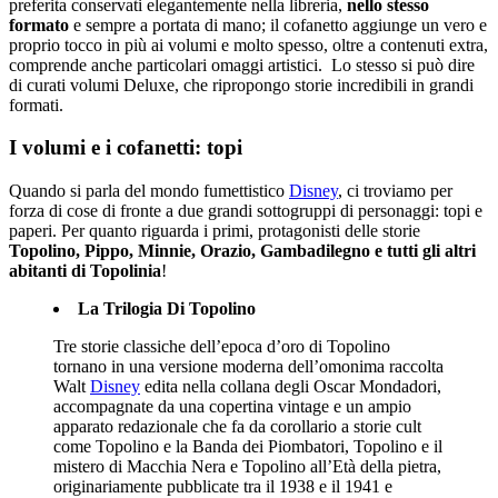
preferita conservati elegantemente nella libreria,
nello stesso
formato
e sempre a portata di mano; il cofanetto aggiunge un vero e
proprio tocco in più ai volumi e molto spesso, oltre a contenuti extra,
comprende anche particolari omaggi artistici. Lo stesso si può dire
di curati volumi Deluxe, che ripropongo storie incredibili in grandi
formati.
I volumi e i cofanetti: topi
Quando si parla del mondo fumettistico
Disney
, ci troviamo per
forza di cose di fronte a due grandi sottogruppi di personaggi: topi e
paperi. Per quanto riguarda i primi, protagonisti delle storie
Topolino, Pippo, Minnie, Orazio, Gambadilegno e tutti gli altri
abitanti di Topolinia
!
La Trilogia Di Topolino
Tre storie classiche dell’epoca d’oro di Topolino
tornano in una versione moderna dell’omonima raccolta
Walt
Disney
edita nella collana degli Oscar Mondadori,
accompagnate da una copertina vintage e un ampio
apparato redazionale che fa da corollario a storie cult
come Topolino e la Banda dei Piombatori, Topolino e il
mistero di Macchia Nera e Topolino all’Età della pietra,
originariamente pubblicate tra il 1938 e il 1941 e