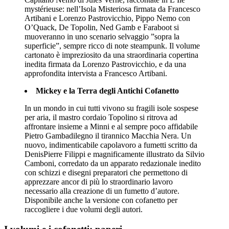
mystérieuse: nell’Isola Misteriosa firmata da Francesco
Artibani e Lorenzo Pastrovicchio, Pippo Nemo con
O’Quack, De Topolin, Ned Gamb e Faraboot si
muoveranno in uno scenario selvaggio ”sopra la
superficie”, sempre ricco di note steampunk. Il volume
cartonato è impreziosito da una straordinaria copertina
inedita firmata da Lorenzo Pastrovicchio, e da una
approfondita intervista a Francesco Artibani.
Mickey e la Terra degli Antichi Cofanetto
In un mondo in cui tutti vivono su fragili isole sospese
per aria, il mastro cordaio Topolino si ritrova ad
affrontare insieme a Minni e al sempre poco affidabile
Pietro Gambadilegno il tirannico Macchia Nera. Un
nuovo, indimenticabile capolavoro a fumetti scritto da
DenisPierre Filippi e magnificamente illustrato da Silvio
Camboni, corredato da un apparato redazionale inedito
con schizzi e disegni preparatori che permettono di
apprezzare ancor di più lo straordinario lavoro
necessario alla creazione di un fumetto d’autore.
Disponibile anche la versione con cofanetto per
raccogliere i due volumi degli autori.