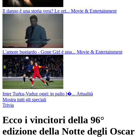
Il danno è una storia vera? Le ori...
Movie & Entertainment
L'amore bugiardo - Gone Girl è una...
Movie & Entertainment
Inter Turku-Vaduz oggi: in palio l�...
Attualità
Mostra tutti gli speciali
Trivia
Ecco i vincitori della 96°
edizione della Notte degli Oscar