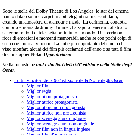
Sotto le stelle del Dolby Theatre di Los Angeles, le star del cinema
hanno sfilato sul red carpet in abiti elegantissimi e scintillanti,
creando un'atmosfera di glamour e magia. La cerimonia, condotta
con brio e ironia da Jimmy Kimmel, ha saputo tenere incollati allo
schermo milioni di telespettatori in tutto il mondo. Una cerimonia
ricca di emozioni e momenti memorabili anche se con pochi colpi di
scena riguardo ai vincitori. La notte più importante del cinema ha
visto trionfare alcuni dei film più acclamati dell'anno e su tutti il film
di Christopher Nolan
Oppenheimer.
Vediamo insieme
tutti i vincitori della 96° edizione della Notte degli
Oscar.
Tutti i vincitori della 96° edizione della Notte degli Oscar
Miglior film
Miglior regia
Miglior attore protagonista
Miglior attrice protagonista
Miglior attore non protagonista
Miglior attrice non protagonista
Miglior sceneggiatura originale
Miglior sceneggiatura non originale
Miglior film non in lingua inglese
Miglior film d'animazione