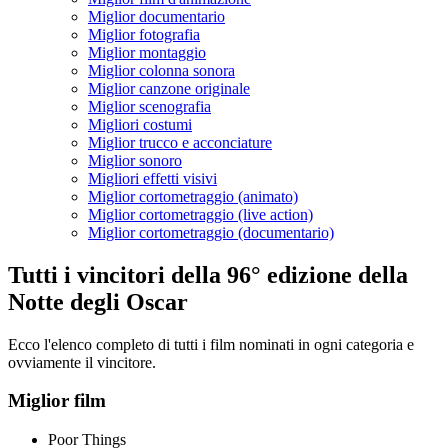
Miglior documentario
Miglior fotografia
Miglior montaggio
Miglior colonna sonora
Miglior canzone originale
Miglior scenografia
Migliori costumi
Miglior trucco e acconciature
Miglior sonoro
Migliori effetti visivi
Miglior cortometraggio (animato)
Miglior cortometraggio (live action)
Miglior cortometraggio (documentario)
Tutti i vincitori della 96° edizione della
Notte degli Oscar
Ecco l'elenco completo di tutti i film nominati in ogni categoria e
ovviamente il vincitore.
Miglior film
Poor Things