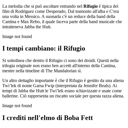
La melodia che si può ascoltare entrando nel
Rifugio
è tipica dei
film di Rodriguez come Desperado, Dal tramonto all'alba e C'era
una volta in Messico. A suonarla c'è un reduce della band della
Cantina e Max Rebo, il quale faceva parte della band musicale che
intratteneva Jabba the Hutt.
Image not found
I tempi cambiano: il Rifugio
Si sottolinea che dentro il Rifugio ci sono dei droidi. Questi nella
trilogia originale non erano ben accetti all'interno della Cantina,
mentre nella timeline di The Mandalorian sì.
Un altro dettaglio importante è che il Rifugio è gestito da una aliena
Twi’lek di nome Garsa Fwip (interpretata da Jennifer Beals). Ai
tempi di Jabba the Hutt le Twi’lek erano schiavizzate e usate come
ballerine. Ciò rappresenta un riscatto sociale per questa razza aliena.
Image not found
I crediti nell'elmo di Boba Fett