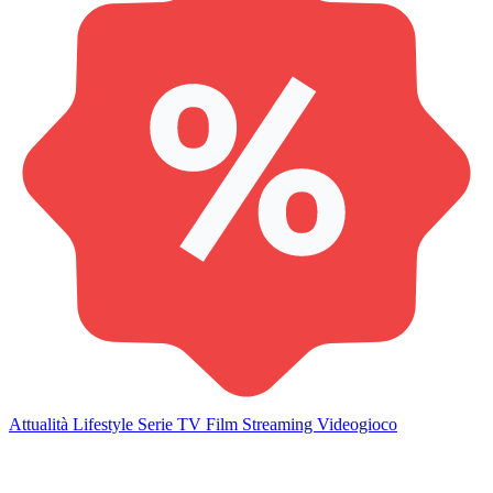
Attualità
Lifestyle
Serie TV
Film
Streaming
Videogioco