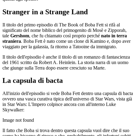
Stranger in a Strange Land
Il titolo del primo episodio di The Book of Boba Fett si rifà al
significato del nome biblico del primogenito di Mosè e Zipporah,
tale
Gershom
, che fu chiamato così proprio perché
nato in terra
straniera
. Boba Fett è nato come un clone di Kamino e, dopo aver
viaggiato per la galassia, fa ritorno a Tatooine da immigrato.
Il titolo dell'episodio è anche il titolo di un romanzo di fantascienza
del 1961 scritto da Robert A. Heinlein. La storia narra di un uomo
che giunge sulla Terra dopo essere cresciuto su Marte.
La capsula di bacta
All'inizio dell'episodio si vede Boba Fett dentro una capsula di bacta
ovvero una vasca curativa tipica dell'universo di Star Wars, vista già
in Star Wars: L'Impero colpisce ancora con all'interno Luke
Skywalker:
Image not found
Il fatto che Boba si trova dentro questa capsula vuol dire che il suo
corpo ha bisogno di riposo e che, probabilmente, gli infortuni subiti