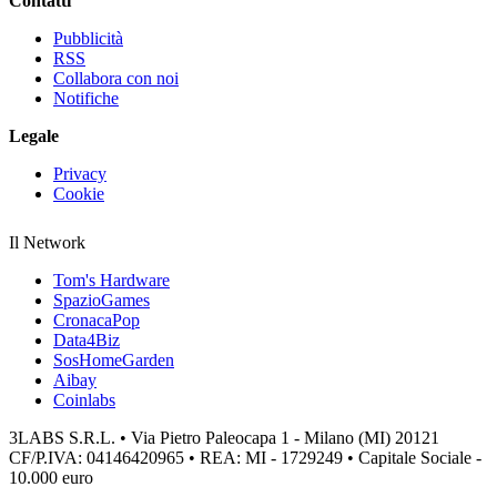
Contatti
Pubblicità
RSS
Collabora con noi
Notifiche
Legale
Privacy
Cookie
Il Network
Tom's Hardware
SpazioGames
CronacaPop
Data4Biz
SosHomeGarden
Aibay
Coinlabs
3LABS S.R.L. • Via Pietro Paleocapa 1 - Milano (MI) 20121
CF/P.IVA: 04146420965 • REA: MI - 1729249 • Capitale Sociale -
10.000 euro