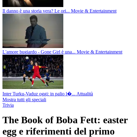
Il danno è una storia vera? Le ori...
Movie & Entertainment
L'amore bugiardo - Gone Girl è una...
Movie & Entertainment
Inter Turku-Vaduz oggi: in palio l�...
Attualità
Mostra tutti gli speciali
Trivia
The Book of Boba Fett: easter
egg e riferimenti del primo