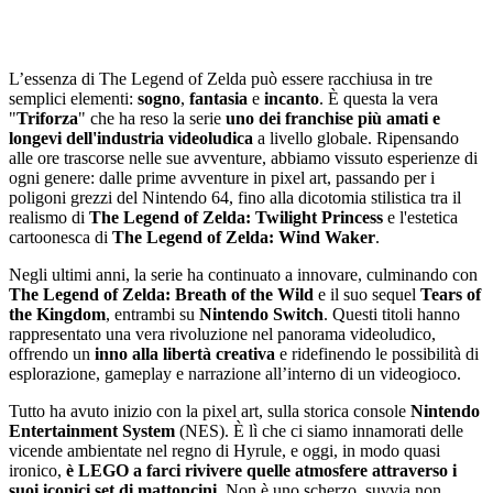
L’essenza di The Legend of Zelda può essere racchiusa in tre
semplici elementi:
sogno
,
fantasia
e
incanto
. È questa la vera
"
Triforza
" che ha reso la serie
uno dei franchise più amati e
longevi dell'industria videoludica
a livello globale. Ripensando
alle ore trascorse nelle sue avventure, abbiamo vissuto esperienze di
ogni genere: dalle prime avventure in pixel art, passando per i
poligoni grezzi del Nintendo 64, fino alla dicotomia stilistica tra il
realismo di
The Legend of Zelda: Twilight Princess
e l'estetica
cartoonesca di
The Legend of Zelda: Wind Waker
.
Negli ultimi anni, la serie ha continuato a innovare, culminando con
The Legend of Zelda: Breath of the Wild
e il suo sequel
Tears of
the Kingdom
, entrambi su
Nintendo Switch
. Questi titoli hanno
rappresentato una vera rivoluzione nel panorama videoludico,
offrendo un
inno alla libertà creativa
e ridefinendo le possibilità di
esplorazione, gameplay e narrazione all’interno di un videogioco.
Tutto ha avuto inizio con la pixel art, sulla storica console
Nintendo
Entertainment System
(NES). È lì che ci siamo innamorati delle
vicende ambientate nel regno di Hyrule, e oggi, in modo quasi
ironico,
è LEGO a farci rivivere quelle atmosfere attraverso i
suoi iconici set di mattoncini
. Non è uno scherzo, suvvia non