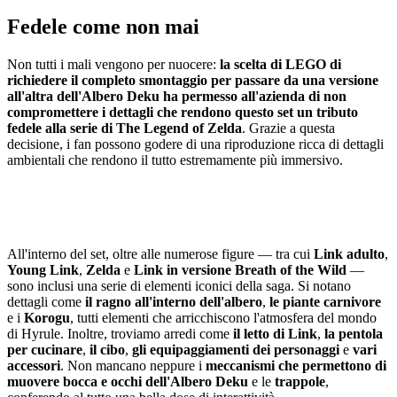
Fedele come non mai
Non tutti i mali vengono per nuocere:
la scelta di LEGO di
richiedere il completo smontaggio per passare da una versione
all'altra dell'Albero Deku ha permesso all'azienda di non
compromettere i dettagli che rendono questo set un tributo
fedele alla serie di The Legend of Zelda
. Grazie a questa
decisione, i fan possono godere di una riproduzione ricca di dettagli
ambientali che rendono il tutto estremamente più immersivo.
All'interno del set, oltre alle numerose figure — tra cui
Link adulto
,
Young Link
,
Zelda
e
Link in versione Breath of the Wild
—
sono inclusi una serie di elementi iconici della saga. Si notano
dettagli come
il ragno all'interno dell'albero
,
le piante carnivore
e i
Korogu
, tutti elementi che arricchiscono l'atmosfera del mondo
di Hyrule. Inoltre, troviamo arredi come
il letto di Link
,
la pentola
per cucinare
,
il cibo
,
gli equipaggiamenti dei personaggi
e
vari
accessori
. Non mancano neppure i
meccanismi che permettono di
muovere bocca e occhi dell'Albero
Deku
e le
trappole
,