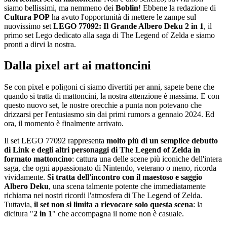
siamo bellissimi, ma nemmeno dei
Boblin
! Ebbene la redazione di
Cultura POP
ha avuto l'opportunità di mettere le zampe sul
nuovissimo set
LEGO 77092: Il Grande Albero Deku 2 in 1
, il
primo set Lego dedicato alla saga di The Legend of Zelda e siamo
pronti a dirvi la nostra.
Dalla pixel art ai mattoncini
Se con pixel e poligoni ci siamo divertiti per anni, sapete bene che
quando si tratta di mattoncini, la nostra attenzione è massima. E con
questo nuovo set, le nostre orecchie a punta non potevano che
drizzarsi per l'entusiasmo sin dai primi rumors a gennaio 2024. Ed
ora, il momento è finalmente arrivato.
Il set LEGO 77092 rappresenta
molto più di un semplice debutto
di Link e degli altri personaggi di The Legend of Zelda in
formato mattoncino
: cattura una delle scene più iconiche dell'intera
saga, che ogni appassionato di Nintendo, veterano o meno, ricorda
vividamente.
Si tratta dell'incontro con il maestoso e saggio
Albero Deku
, una scena talmente potente che immediatamente
richiama nei nostri ricordi l'atmosfera di The Legend of Zelda.
Tuttavia,
il set non si limita a rievocare solo questa scena
: la
dicitura "
2 in
1
" che accompagna il nome non è casuale.