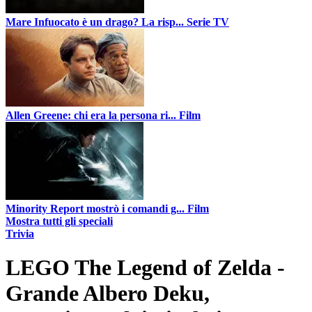
Mare Infuocato è un drago? La risp...
Serie TV
Allen Greene: chi era la persona ri...
Film
Minority Report mostrò i comandi g...
Film
Mostra tutti gli speciali
Trivia
LEGO The Legend of Zelda -
Grande Albero Deku,