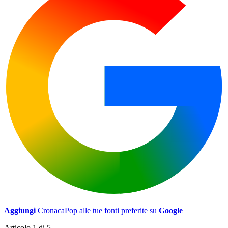
Aggiungi
CronacaPop alle tue fonti preferite su
Google
Articolo 1 di 5