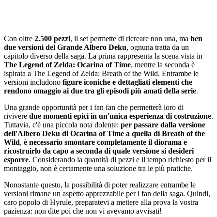
Con oltre
2.500 pezzi
, il set permette di ricreare non una, ma
ben
due versioni del Grande Albero Deku
, ognuna tratta da un
capitolo diverso della saga. La prima rappresenta la scena vista in
The Legend of Zelda: Ocarina of Time
, mentre la seconda è
ispirata a The Legend of Zelda: Breath of the Wild. Entrambe le
versioni includono
figure iconiche
e dettagliati elementi che
rendono omaggio ai due tra gli episodi più amati della serie
.
Una grande opportunità per i fan fan che permetterà loro di
rivivere
due momenti epici in un'unica esperienza di costruzione
.
Tuttavia, c'è una piccola nota dolente:
per passare dalla versione
dell'Albero Deku di Ocarina of Time a quella di Breath of the
Wild
,
è necessario smontare completamente il diorama e
ricostruirlo da capo a seconda di quale versione si desideri
esporre
. Considerando la quantità di pezzi e il tempo richiesto per il
montaggio, non è certamente una soluzione tra le più pratiche.
Nonostante questo, la possibilità di poter realizzare entrambe le
versioni rimane un aspetto apprezzabile per i fan della saga. Quindi,
caro popolo di Hyrule, preparatevi a mettere alla prova la vostra
pazienza: non dite poi che non vi avevamo avvisati!