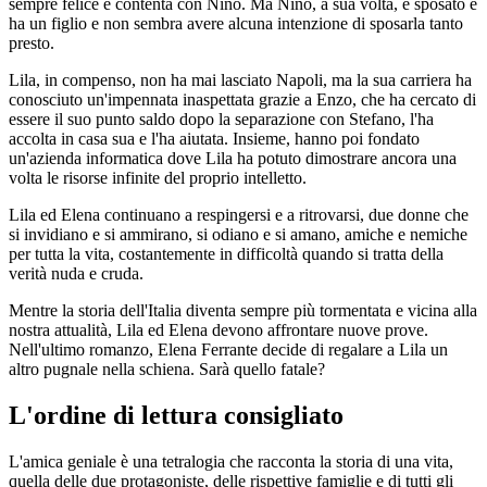
sempre felice e contenta con Nino. Ma Nino, a sua volta, è sposato e
ha un figlio e non sembra avere alcuna intenzione di sposarla tanto
presto.
Lila, in compenso, non ha mai lasciato Napoli, ma la sua carriera ha
conosciuto un'impennata inaspettata grazie a Enzo, che ha cercato di
essere il suo punto saldo dopo la separazione con Stefano, l'ha
accolta in casa sua e l'ha aiutata. Insieme, hanno poi fondato
un'azienda informatica dove Lila ha potuto dimostrare ancora una
volta le risorse infinite del proprio intelletto.
Lila ed Elena continuano a respingersi e a ritrovarsi, due donne che
si invidiano e si ammirano, si odiano e si amano, amiche e nemiche
per tutta la vita, costantemente in difficoltà quando si tratta della
verità nuda e cruda.
Mentre la storia dell'Italia diventa sempre più tormentata e vicina alla
nostra attualità, Lila ed Elena devono affrontare nuove prove.
Nell'ultimo romanzo, Elena Ferrante decide di regalare a Lila un
altro pugnale nella schiena. Sarà quello fatale?
L'ordine di lettura consigliato
L'amica geniale è una tetralogia che racconta la storia di una vita,
quella delle due protagoniste, delle rispettive famiglie e di tutti gli