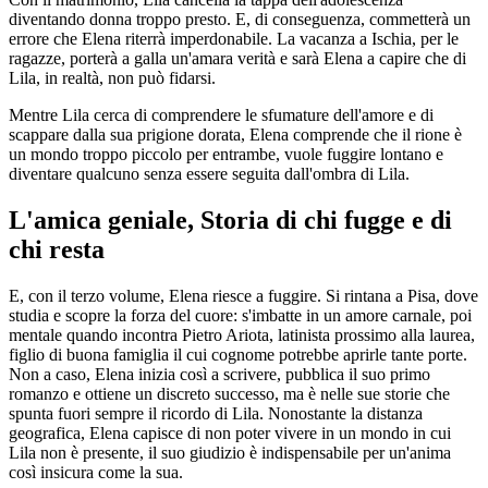
diventando donna troppo presto. E, di conseguenza, commetterà un
errore che Elena riterrà imperdonabile. La vacanza a Ischia, per le
ragazze, porterà a galla un'amara verità e sarà Elena a capire che di
Lila, in realtà, non può fidarsi.
Mentre Lila cerca di comprendere le sfumature dell'amore e di
scappare dalla sua prigione dorata, Elena comprende che il rione è
un mondo troppo piccolo per entrambe, vuole fuggire lontano e
diventare qualcuno senza essere seguita dall'ombra di Lila.
L'amica geniale, Storia di chi fugge e di
chi resta
E, con il terzo volume, Elena riesce a fuggire. Si rintana a Pisa, dove
studia e scopre la forza del cuore: s'imbatte in un amore carnale, poi
mentale quando incontra Pietro Ariota, latinista prossimo alla laurea,
figlio di buona famiglia il cui cognome potrebbe aprirle tante porte.
Non a caso, Elena inizia così a scrivere, pubblica il suo primo
romanzo e ottiene un discreto successo, ma è nelle sue storie che
spunta fuori sempre il ricordo di Lila. Nonostante la distanza
geografica, Elena capisce di non poter vivere in un mondo in cui
Lila non è presente, il suo giudizio è indispensabile per un'anima
così insicura come la sua.