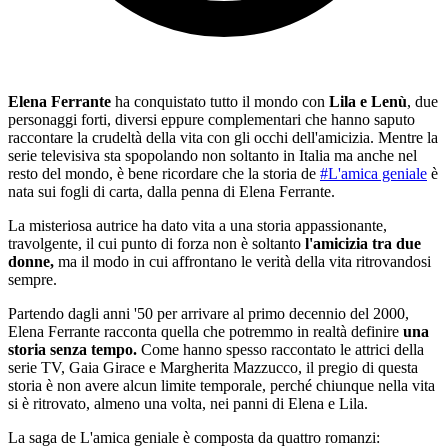
Elena Ferrante
ha conquistato tutto il mondo con
Lila e Lenù
, due
personaggi forti, diversi eppure complementari che hanno saputo
raccontare la crudeltà della vita con gli occhi dell'amicizia. Mentre la
serie televisiva sta spopolando non soltanto in Italia ma anche nel
resto del mondo, è bene ricordare che la storia de
#L'amica geniale
è
nata sui fogli di carta, dalla penna di Elena Ferrante.
La misteriosa autrice ha dato vita a una storia appassionante,
travolgente, il cui punto di forza non è soltanto
l'amicizia tra due
donne,
ma il modo in cui affrontano le verità della vita ritrovandosi
sempre.
Partendo dagli anni '50 per arrivare al primo decennio del 2000,
Elena Ferrante racconta quella che potremmo in realtà definire
una
storia senza tempo.
Come hanno spesso raccontato le attrici della
serie TV, Gaia Girace e Margherita Mazzucco, il pregio di questa
storia è non avere alcun limite temporale, perché chiunque nella vita
si è ritrovato, almeno una volta, nei panni di Elena e Lila.
La saga de L'amica geniale è composta da quattro romanzi: