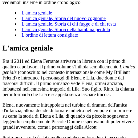
vediamoli insieme in ordine cronologico.
L'amica geniale
L'amica geniale, Storia del nuovo cognome
L'amica geniale, Storia di chi fugge e di chi resta
L'amica geniale, Storia della bambina perduta
L'ordine di lettura consigliato
L'amica geniale
Era il 2011 ed Elena Ferrante arrivava in libreria con il primo di
quattro capolavori. Il primo volume s'intitola semplicemente
L'amica
geniale
(conosciuto nel contesto internazionale come My Brilliant
Friend) e introduce i personaggi di Elena e Lila, due donne dai
trascorsi difficili. Il primo romanzo vede Elena, ormai anziana,
imbattersi nell'ennesima trappola di Lila. Suo figlio, Rino, la chiama
per informarla che Lila è scappata senza lasciare traccia.
Elena, nuovamente intrappolata nel turbine di drammi dell'amica
d'infanzia, allora decide di tornare indietro nel tempo e d'imprimere
su carta la storia di Elena e Lila, di quando da piccole sognavano
leggendo semplicemente Piccole Donne e speravano di poter vivere
grandi avventure, come i personaggi della Alcott.
Purtroppo, la vita è stata molto crudele con loro due. Crescendo,