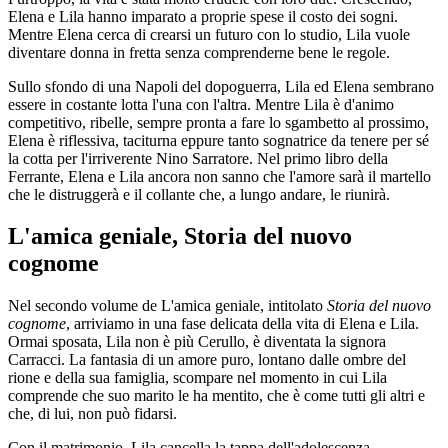
Elena e Lila hanno imparato a proprie spese il costo dei sogni.
Mentre Elena cerca di crearsi un futuro con lo studio, Lila vuole
diventare donna in fretta senza comprenderne bene le regole.
Sullo sfondo di una Napoli del dopoguerra, Lila ed Elena sembrano
essere in costante lotta l'una con l'altra. Mentre Lila è d'animo
competitivo, ribelle, sempre pronta a fare lo sgambetto al prossimo,
Elena è riflessiva, taciturna eppure tanto sognatrice da tenere per sé
la cotta per l'irriverente Nino Sarratore. Nel primo libro della
Ferrante, Elena e Lila ancora non sanno che l'amore sarà il martello
che le distruggerà e il collante che, a lungo andare, le riunirà.
L'amica geniale, Storia del nuovo
cognome
Nel secondo volume de L'amica geniale, intitolato
Storia del nuovo
cognome
, arriviamo in una fase delicata della vita di Elena e Lila.
Ormai sposata, Lila non è più Cerullo, è diventata la signora
Carracci. La fantasia di un amore puro, lontano dalle ombre del
rione e della sua famiglia, scompare nel momento in cui Lila
comprende che suo marito le ha mentito, che è come tutti gli altri e
che, di lui, non può fidarsi.
Con il matrimonio, Lila cancella la tappa dell'adolescenza