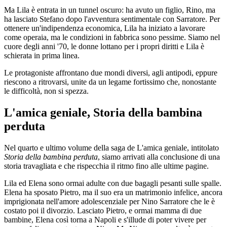
Ma Lila è entrata in un tunnel oscuro: ha avuto un figlio, Rino, ma
ha lasciato Stefano dopo l'avventura sentimentale con Sarratore. Per
ottenere un'indipendenza economica, Lila ha iniziato a lavorare
come operaia, ma le condizioni in fabbrica sono pessime. Siamo nel
cuore degli anni '70, le donne lottano per i propri diritti e Lila è
schierata in prima linea.
Le protagoniste affrontano due mondi diversi, agli antipodi, eppure
riescono a ritrovarsi, unite da un legame fortissimo che, nonostante
le difficoltà, non si spezza.
L'amica geniale, Storia della bambina
perduta
Nel quarto e ultimo volume della saga de L'amica geniale, intitolato
Storia della bambina perduta
, siamo arrivati alla conclusione di una
storia travagliata e che rispecchia il ritmo fino alle ultime pagine.
Lila ed Elena sono ormai adulte con due bagagli pesanti sulle spalle.
Elena ha sposato Pietro, ma il suo era un matrimonio infelice, ancora
imprigionata nell'amore adolescenziale per Nino Sarratore che le è
costato poi il divorzio. Lasciato Pietro, e ormai mamma di due
bambine, Elena così torna a Napoli e s'illude di poter vivere per