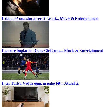
Il danno è una storia vera? Le ori...
Movie & Entertainment
L'amore bugiardo - Gone Girl è una...
Movie & Entertainment
Inter Turku-Vaduz oggi: in palio l�...
Attualità