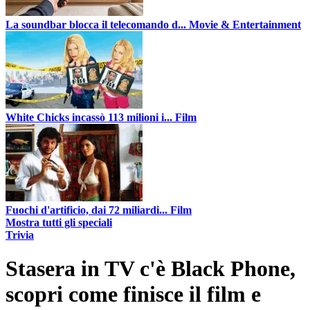
La soundbar blocca il telecomando d...
Movie & Entertainment
White Chicks incassò 113 milioni i...
Film
Fuochi d'artificio, dai 72 miliardi...
Film
Mostra tutti gli speciali
Trivia
Stasera in TV c'è Black Phone,
scopri come finisce il film e