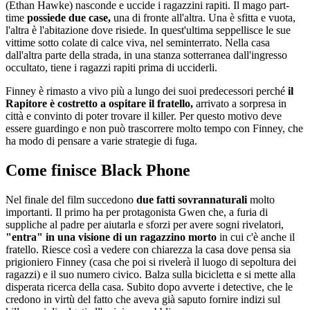
(Ethan Hawke) nasconde e uccide i ragazzini rapiti. Il mago part-
time
possiede due case,
una di fronte all'altra. Una è sfitta e vuota,
l'altra è l'abitazione dove risiede. In quest'ultima seppellisce le sue
vittime sotto colate di calce viva, nel seminterrato. Nella casa
dall'altra parte della strada, in una stanza sotterranea dall'ingresso
occultato, tiene i ragazzi rapiti prima di ucciderli.
Finney è rimasto a vivo più a lungo dei suoi predecessori perché
il
Rapitore è costretto a ospitare il fratello,
arrivato a sorpresa in
città e convinto di poter trovare il killer. Per questo motivo deve
essere guardingo e non può trascorrere molto tempo con Finney, che
ha modo di pensare a varie strategie di fuga.
Come finisce Black Phone
Nel finale del film succedono
due fatti sovrannaturali
molto
importanti. Il primo ha per protagonista Gwen che, a furia di
suppliche al padre per aiutarla e sforzi per avere sogni rivelatori,
"entra" in una visione di un ragazzino morto
in cui c'è anche il
fratello. Riesce così a vedere con chiarezza la casa dove pensa sia
prigioniero Finney (casa che poi si rivelerà il luogo di sepoltura dei
ragazzi) e il suo numero civico. Balza sulla bicicletta e si mette alla
disperata ricerca della casa. Subito dopo avverte i detective, che le
credono in virtù del fatto che aveva già saputo fornire indizi sul