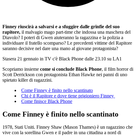
Finney riuscirà a salvarsi e a sfuggire dalle grinfie del suo
rapitore,
il malvagio mago part-time che indossa una maschera del
Diavolo? I poteri di Gwen aiuteranno la ragazzina e la polizia a
individuare il fratello scomparso? Le precedenti vittime del Rapitore
saranno decisive nel dare una mano al giovane protagonista?
Stasera 21 gennaio in TV c'è Black Phone dalle 23.10 su LA1
Scopriamo insieme
come si conclude Black Phone
, il film horror di
Scott Derrickson con protagonista Ethan Hawke nei panni di uno
spietato killer di ragazzini.
Come Finney è finito nello scantinato
Chi è il Rapitore e dove tiene prigioniero Finney
Come finisce Black Phone
Come Finney è finito nello scantinato
1978, Stati Uniti. Finney Shaw (Mason Thames) è un ragazzino che
vive con la sorellina Gwen e il padre in una cittadina a nord di