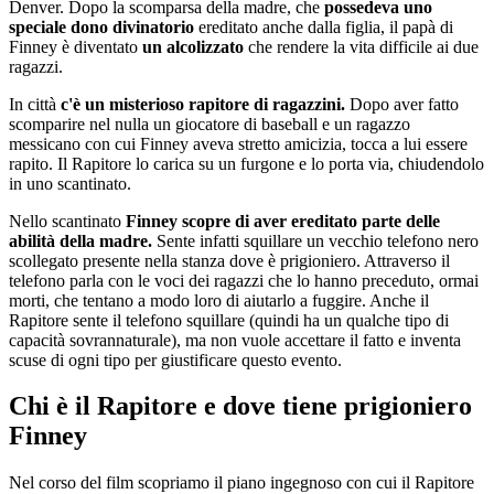
Denver. Dopo la scomparsa della madre, che
possedeva uno
speciale dono divinatorio
ereditato anche dalla figlia, il papà di
Finney è diventato
un alcolizzato
che rendere la vita difficile ai due
ragazzi.
In città
c'è un misterioso rapitore di ragazzini.
Dopo aver fatto
scomparire nel nulla un giocatore di baseball e un ragazzo
messicano con cui Finney aveva stretto amicizia, tocca a lui essere
rapito. Il Rapitore lo carica su un furgone e lo porta via, chiudendolo
in uno scantinato.
Nello scantinato
Finney scopre di aver ereditato parte delle
abilità della madre.
Sente infatti squillare un vecchio telefono nero
scollegato presente nella stanza dove è prigioniero. Attraverso il
telefono parla con le voci dei ragazzi che lo hanno preceduto, ormai
morti, che tentano a modo loro di aiutarlo a fuggire. Anche il
Rapitore sente il telefono squillare (quindi ha un qualche tipo di
capacità sovrannaturale), ma non vuole accettare il fatto e inventa
scuse di ogni tipo per giustificare questo evento.
Chi è il Rapitore e dove tiene prigioniero
Finney
Nel corso del film scopriamo il piano ingegnoso con cui il Rapitore