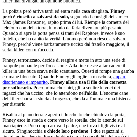
killer mai divulgati all'opinione pubblica.
La polizia però arriva tardi ed entra nella casa sbagliata.
Finney
però è riuscito a salvarsi da solo,
seguendo i consigli dell'amico
Max (James Ransone), rapito prima di lui. Riempie la cornetta del
telefono con della terra, in modo da farla diventare più pesante.
Quando si apre la porta pensa si tratti del Rapitore, invece è suo
fratello, che ha capito la verità. L'uomo però non riesce a salvare
Finney, perché viene barbaramente ucciso dal fratello maggiore, il
serial killer, con un'accetta.
Finney, terrorizzato, decide di reagire e mette in atto una serie di
trappole preparate per l'occasione. Alla fine riesce a far cadere il
killer in una buca scava nello scantinato. Questi si rompe una gamba
e rimane bloccato. Quando Finney gli toglie la maschera,
appare
disorientato e impaurito
.
Finney allora usa il filo della cornetta
per soffocarlo.
Poco prima che spiri, gli fa sentire le voci dei
ragazzi che ha ucciso, che lo attendono nell'aldilà. L'enorme cane
del killer sbarra la strada al ragazzo, che dà all'animale una bistecca
per distrarlo.
Risalito al piano terra e aperto il lucchetto che chiudeva la porta,
Finney esce in strada e corre verso la sorella, che lo attende sul
marciapiede. Poco dopo arriva il padre, che trova i figli vivi e al
sicuro. S'inginocchia
e chiede loro perdono
. I due ragazzini si
guardano in silenzio, forse dubbiosi circa la possibilità del papà di