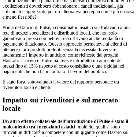
l’introduzione della piattaforma ha sollevato numerosi dubbi. Perché
i collezionisti dovrebbero abbandonare i canali tradizionali, già
collaudati e apprezzati, per un’alternativa percepita come più costosa
e meno flessibile?
Prima del lancio di Pulse, i consumatori asiatici si affidavano a una
rete di negozi specializzati e distributori locali, che non solo
garantivano prezzi competitivi, ma offrivano anche modalità di
pagamento dilazionato. Questo approccio permetteva ai clienti di
ottenere i loro prodotti preferiti senza la necessità di versare
interamente l’importo in anticipo, come richiesto dai progetti
HasLab. L’arrivo di Pulse ha invece introdotto un aumento dei
prezzi fino al 15% rispetto al costo consigliato e una rigidità nei
pagamenti che non ha incontrato il favore del pubblico.
È stato forse sottovalutato il valore del rapporto personale tra
rivenditori locali e clienti?
Impatto sui rivenditori e sul mercato
locale
Un altro effetto collaterale dell’introduzione di Pulse è stato il
malcontento tra i negozianti asiatici
, molti dei quali si sono
ritrovati in difficoltà a competere con un gigante come Hasbro sul