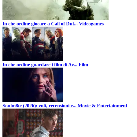
In che ordine giocare a Call of Dut...
Videogames
In che ordine guardare i film di Av...
Film
Soulm8te (2026): voti, recensioni e...
Movie & Entertainment