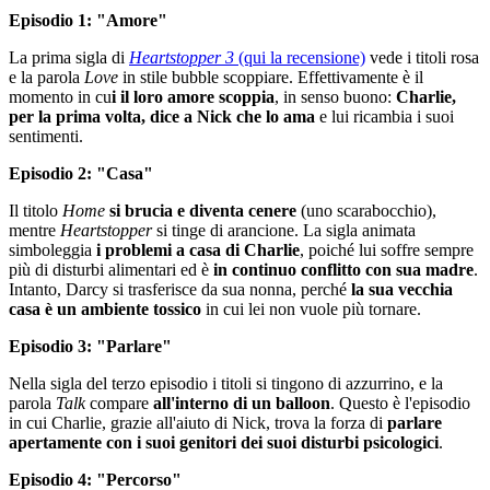
Episodio 1: "Amore"
La prima sigla di
Heartstopper 3
(qui la recensione)
vede i titoli rosa
e la parola
Love
in stile bubble scoppiare. Effettivamente è il
momento in cu
i il loro amore scoppia
, in senso buono:
Charlie,
per la prima volta, dice a Nick che lo ama
e lui ricambia i suoi
sentimenti.
Episodio 2: "Casa"
Il titolo
Home
si brucia e diventa cenere
(uno scarabocchio),
mentre
Heartstopper
si tinge di arancione. La sigla animata
simboleggia
i problemi a casa di Charlie
, poiché lui soffre sempre
più di disturbi alimentari ed è
in continuo conflitto con sua madre
.
Intanto, Darcy si trasferisce da sua nonna, perché
la sua vecchia
casa è un ambiente tossico
in cui lei non vuole più tornare.
Episodio 3: "Parlare"
Nella sigla del terzo episodio i titoli si tingono di azzurrino, e la
parola
Talk
compare
all'interno di un balloon
. Questo è l'episodio
in cui Charlie, grazie all'aiuto di Nick, trova la forza di
parlare
apertamente con i suoi genitori dei suoi disturbi psicologici
.
Episodio 4: "Percorso"