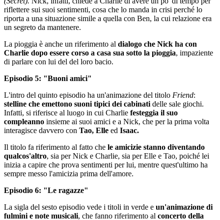
(Secret)
.
Nick, infatti, chiede a Charlie di avere un po' di tempo per
riflettere sui suoi sentimenti, cosa che lo manda in crisi perché lo
riporta a una situazione simile a quella con Ben, la cui relazione era
un segreto da mantenere.
La pioggia è anche un riferimento al
dialogo che Nick ha con
Charlie dopo essere corso a casa sua sotto la pioggia
, impaziente
di parlare con lui del del loro bacio.
Episodio 5: "Buoni amici"
L'intro del quinto episodio ha un'animazione del titolo
Friend
:
stelline che emettono suoni tipici dei cabinati
delle sale giochi.
Infatti, si riferisce al luogo in cui Charlie
festeggia il suo
compleanno
insieme ai suoi amici e a Nick, che per la prima volta
interagisce davvero con
Tao, Elle
ed
Isaac.
Il titolo fa riferimento al fatto che
le amicizie stanno diventando
qualcos'altro
, sia per Nick e Charlie, sia per Elle e Tao, poiché lei
inizia a capire che prova sentimenti per lui, mentre quest'ultimo ha
sempre messo l'amicizia prima dell'amore.
Episodio 6: "Le ragazze"
La sigla del sesto episodio vede i titoli in verde e
un'animazione di
fulmini e note musicali
, che fanno riferimento al
concerto della