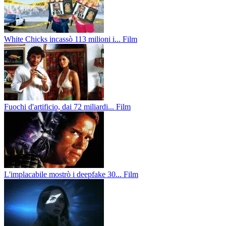
White Chicks incassò 113 milioni i...
Film
Fuochi d'artificio, dai 72 miliardi...
Film
L'implacabile mostrò i deepfake 30...
Film