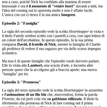
non a caso, poiché Nick ha confidato alla mamma di essere
bisessuale e ora
è il momento di "venire fuori"
davanti a tutti, ma
l'idea del coming out lo spaventa molto e non è affatto facile.
L'unica con cui ci riesce è la sua amica
Imogeen
.
Episodio 2: "Famiglia"
La sigla del secondo episodio vede la scritta
Heartstopper
in viola e
il titolo
Family
sembra scritto con i pastelli a cera, con ogni lettera di
un colore dell'arcobaleno. In questo episodio, fa la sua prima
comparsa
David,
il fratello di Nick
, mentre la famiglia di Charlie
gli proibisce di vedere il suo ragazzo per via dello scarso impegno
scolastico.
Ma non è di queste famiglie che l'episodio vuole davvero parlare.
Elle fa visita alla
Lambert,
una scuola d'arte, e incontra altre
persone queer che la accolgono già a braccia aperte: una nuova
"famiglia" per lei.
Episodio 3: "Promessa"
La sigla del terzo episodio vede la scritta
Heartstopper
in azzurrino
e
l'animazione di un filo blu
che, muovendosi, forma la parola
Promise,
da cui però vola via u
n gabbiano stilizzato
. Il titolo fa
riferimento alla promessa di Nick di fare coming out il prima