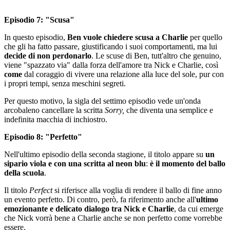
Episodio 7: "Scusa"
In questo episodio,
Ben vuole chiedere scusa a Charlie
per quello
che gli ha fatto passare, giustificando i suoi comportamenti, ma lui
decide di non perdonarlo
. Le scuse di Ben, tutt'altro che genuino,
viene "spazzato via" dalla forza dell'amore tra Nick e Charlie, così
come
dal coraggio di vivere una relazione alla luce del sole, pur con
i propri tempi, senza meschini segreti.
Per questo motivo, la sigla del settimo episodio vede un'onda
arcobaleno cancellare la scritta
Sorry,
che diventa una semplice e
indefinita macchia di inchiostro.
Episodio 8: "Perfetto"
Nell'ultimo episodio della seconda stagione, il titolo appare su
un
sipario viola e con una scritta al neon blu
:
è il momento del ballo
della scuola
.
Il titolo
Perfect
si riferisce alla voglia di rendere il ballo di fine anno
un evento perfetto. Di contro, però, fa riferimento anche all'
ultimo
emozionante e delicato dialogo tra Nick e Charlie
, da cui emerge
che Nick vorrà bene a Charlie anche se non perfetto come vorrebbe
essere.