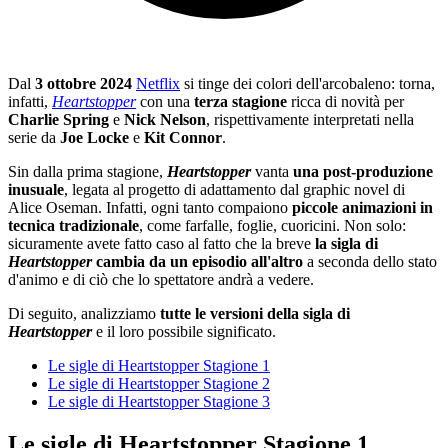
Dal
3 ottobre 2024
Netflix
si tinge dei colori dell'arcobaleno: torna,
infatti,
Heartstopper
con una
terza stagione
ricca di novità per
Charlie Spring
e
Nick Nelson
, rispettivamente interpretati nella
serie da
Joe Locke
e
Kit Connor
.
Sin dalla prima stagione,
Heartstopper
vanta
una post-produzione
inusuale
, legata al progetto di adattamento dal graphic novel di
Alice Oseman. Infatti, ogni tanto compaiono
piccole animazioni in
tecnica tradizionale
, come farfalle, foglie, cuoricini. Non solo:
sicuramente avete fatto caso al fatto che la breve
la sigla di
Heartstopper
cambia da un episodio all'altro
a seconda dello stato
d'animo e di ciò che lo spettatore andrà a vedere.
Di seguito, analizziamo
tutte le versioni della sigla di
Heartstopper
e il loro possibile significato.
Le sigle di Heartstopper Stagione 1
Le sigle di Heartstopper Stagione 2
Le sigle di Heartstopper Stagione 3
Le sigle di Heartstopper Stagione 1