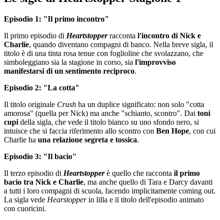
Episodio 1: "Il primo incontro"
Il primo episodio di
Heartstopper
racconta
l'incontro di Nick e
Charlie
, quando diventano compagni di banco. Nella breve sigla, il
titolo è di una tinta rosa tenue con foglioline che svolazzano, che
simboleggiano sia la stagione in corso, sia
l'improvviso
manifestarsi di un sentimento reciproco
.
Episodio 2: "La cotta"
Il titolo originale
Crush
ha un duplice significato: non solo "cotta
amorosa" (quella per Nick) ma anche "schianto, scontro". Dai
toni
cupi
della sigla, che vede il titolo bianco su uno sfondo nero, si
intuisce che si faccia riferimento allo scontro con
Ben Hope
, con cui
Charlie ha
una relazione segreta e tossica
.
Episodio 3: "Il bacio"
Il terzo episodio di
Heartstopper
è quello che racconta
il primo
bacio tra Nick e Charlie
, ma anche quello di Tara e Darcy davanti
a tutti i loro compagni di scuola, facendo implicitamente coming out.
La sigla vede
Hearstopper
in lilla e il titolo dell'episodio animato
con cuoricini.