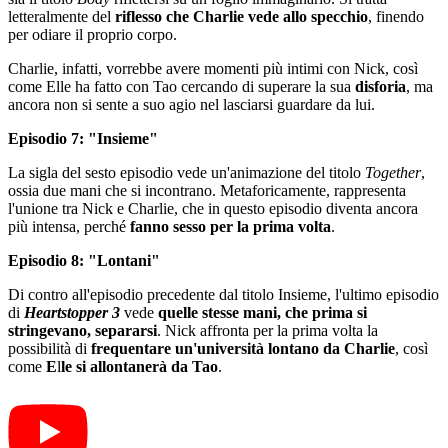
letteralmente del
riflesso che Charlie vede allo specchio
, finendo
per odiare il proprio corpo.
Charlie, infatti, vorrebbe avere momenti più intimi con Nick, così
come Elle ha fatto con Tao cercando di superare la sua
disforia
, ma
ancora non si sente a suo agio nel lasciarsi guardare da lui.
Episodio 7: "Insieme"
La sigla del sesto episodio vede un'animazione del titolo
Together
,
ossia due mani che si incontrano. Metaforicamente, rappresenta
l'unione tra Nick e Charlie, che in questo episodio diventa ancora
più intensa, perché
fanno sesso per la prima volta
.
Episodio 8: "Lontani"
Di contro all'episodio precedente dal titolo Insieme, l'ultimo episodio
di
Heartstopper 3
vede
quelle stesse mani, che prima si
stringevano, separarsi
. Nick affronta per la prima volta la
possibilità di
frequentare un'università lontano da Charlie
, così
come
E
l
le si allontanerà da Tao
.