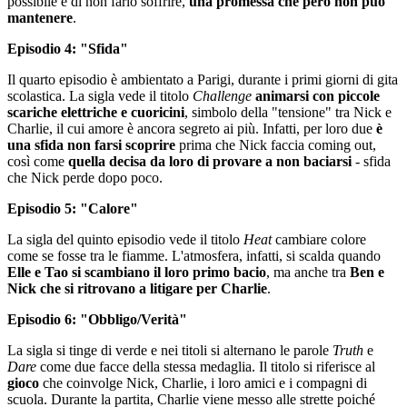
possibile e di non farlo soffrire,
una promessa che però non può
mantenere
.
Episodio 4: "Sfida"
Il quarto episodio è ambientato a Parigi, durante i primi giorni di gita
scolastica. La sigla vede il titolo
Challenge
animarsi con piccole
scariche elettriche e cuoricini
, simbolo della "tensione" tra Nick e
Charlie, il cui amore è ancora segreto ai più. Infatti, per loro due
è
una sfida non farsi scoprire
prima che Nick faccia coming out,
così come
quella decisa da loro di provare a non baciarsi
- sfida
che Nick perde dopo poco.
Episodio 5: "Calore"
La sigla del quinto episodio vede il titolo
Heat
cambiare colore
come se fosse tra le fiamme. L'atmosfera, infatti, si scalda quando
Elle e Tao si scambiano il loro primo bacio
, ma anche tra
Ben e
Nick che si ritrovano a litigare per Charlie
.
Episodio 6: "Obbligo/Verità"
La sigla si tinge di verde e nei titoli si alternano le parole
Truth
e
Dare
come due facce della stessa medaglia. Il titolo si riferisce al
gioco
che coinvolge Nick, Charlie, i loro amici e i compagni di
scuola. Durante la partita, Charlie viene messo alle strette poiché