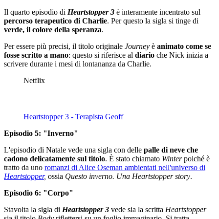
Il quarto episodio di
Heartstopper 3
è interamente incentrato sul
percorso terapeutico di Charlie
. Per questo la sigla si tinge di
verde, il colore della speranza
.
Per essere più precisi, il titolo originale
Journey
è
animato come se
fosse scritto a mano
: questo si riferisce al
diario
che Nick inizia a
scrivere durante i mesi di lontananza da Charlie.
Netflix
Heartstopper 3 - Terapista Geoff
Episodio 5: "Inverno"
L'episodio di Natale vede una sigla con delle
palle di neve che
cadono delicatamente sul titolo
. È stato chiamato
Winter
poiché è
tratto da uno
romanzi di Alice Oseman ambientati nell'universo di
Heartstopper
,
ossia
Questo inverno. Una Heartstopper story
.
Episodio 6: "Corpo"
Stavolta la sigla di
Heartstopper 3
vede sia la scritta
Heartstopper
sia il titolo
Body
riflettersi su un foglio immaginario. Si tratta