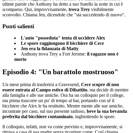
ultime parole che Anthony ha detto a suo fratello la notte in cui è
scomparso. Qui, improvvisamente,
trova Trey
visibilmente
sconvolto. Chiama Jen, dicendole che "sta succedendo di nuovo".
Punti salienti
L'auto "posseduta" tenta di uccidere Alex
Le spore raggiungono il bicchiere di Cece
Jen era la fidanzata di Matty
Anthony trova Trey a Fort Jerome:
il ragazzo non è
morto
Episodio 4: "Un barattolo mostruoso"
Un mese prima di trasferirsi a Gravesend,
Cece scopre di non
essere entrata al Campo estivo di Dibattito
, ma decide di mentire
alla famiglia e alle sue amiche. Ora ha un colloquio per il college,
ma prima trascorre un po' di tempo al bar, portando con sé il
bicchiere che Alex le ha restituito. Mentre mente alle sue amiche,
incontrate per caso, sul suo presente radioso,
beve la sua bevanda
preferita dal bicchiere contaminato
, inghiottendo le spore.
Il colloquio, infatti, non va come previsto e, improvvisamente, si
ritrova a casa di sua madre senza ricordare come. Così chiama