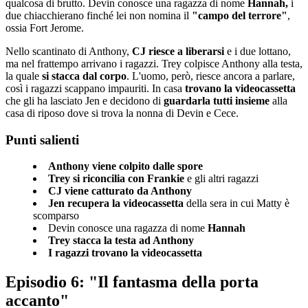
qualcosa di brutto. Devin conosce una ragazza di nome
Hannah,
i
due chiacchierano finché lei non nomina il
"campo del terrore"
,
ossia Fort Jerome.
Nello scantinato di Anthony,
CJ riesce a liberarsi
e i due lottano,
ma nel frattempo arrivano i ragazzi. Trey colpisce Anthony alla testa,
la quale
si stacca dal corpo
. L'uomo, però, riesce ancora a parlare,
così i ragazzi scappano impauriti. In casa
trovano la videocassetta
che gli ha lasciato Jen e decidono di
guardarla tutti insieme
alla
casa di riposo dove si trova la nonna di Devin e Cece.
Punti salienti
Anthony viene colpito dalle spore
Trey si riconcilia con Frankie
e gli altri ragazzi
CJ viene catturato da Anthony
Jen
recupera la videocassetta
della sera in cui Matty è
scomparso
Devin conosce una ragazza di nome
Hannah
Trey stacca la testa ad Anthony
I ragazzi trovano la videocassetta
Episodio 6: "Il fantasma della porta
accanto"