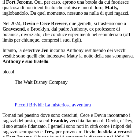
il
Fort Jerome
. Qui, per caso, aprono una botola da cui fuoriesce
qualcosa di non identificato che colpisce uno di loro,
Matty,
inglobandolo. Da quel momento, nessuno sa nulla di quei ragazzi.
Nel 2024,
Devin
e
Cece Brewer
, due gemelli, si trasferiscono a
Gravesend,
a Brooklyn, dal padre Anthony, ex professore di
botanica, divorziato, che conduce esperimenti nel seminterrato (off
limits per chiunque, compresi i suoi figli).
Intanto, la detective
Jen
incontra Anthony restituendo dei vecchi
vestiti: sono quelli che indossava Matty la notte della sua scomparsa.
Anthony è suo fratello
.
piccol
The Walt Disney Company
Piccoli Brividi: La misteriosa avventura
Tornati nel paesino dove sono cresciuti, Cece e Devin incontrano i
ragazzi del posto, tra cui
Frankie,
vecchia fiamma di Devin, e Trey,
il suo attuale fidanzato. I gemelli sono noti in città come i nipoti del
ragazzo scomparso e
Trey,
per provocare Devin,
lo sfida a recarsi