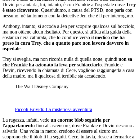
Devin per aiutarla; lui, intanto, è con Frankie all'ospedale dove
Trey
è stato ricoverato
. Quest'ultimo, a causa del PTSD, non parla con
nessuno, né tantomeno con la detective Jen che è lì per interrogarlo.
Anthony, intanto, si accoda a Jen per scoprire qualcosa sul bocciolo,
ma non ottiene alcun risultato. Per questo, si affida alla guida della
sostanza nera catturata, che lo conduce verso
il medico che ha
preso in cura Trey, che a quanto pare non lavora davvero in
ospedale
.
Trey si sveglia, ma non ricorda nulla di quella notte, quindi
non sa
che Frankie ha azionato la leva per schiacciarlo
. Frankie e
Devin, ricevendo la chiamata di Cece, vogliono raggiungerla a casa
della madre, ma lì qualcosa di terribile sta accadendo.
The Walt Disney Company
Piccoli Brividi: La misteriosa avventura
La ragazza, infatti, vede
un enorme blob seguirla per
l'appartamento
fino all'ascensore, dove Frankie e Devin riescono a
salvarla. Una volta in metro, credono di essere al sicuro ma
scoprono che il blob li ha seguiti. Cece, tuttavia, riesce a fermarlo: a