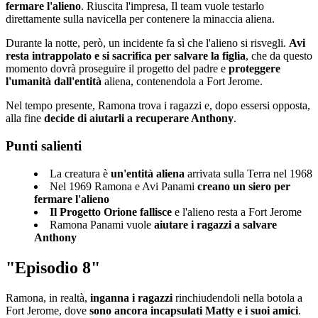
fermare l'alieno
. Riuscita l'impresa, Il team vuole testarlo
direttamente sulla navicella per contenere la minaccia aliena.
Durante la notte, però, un incidente fa sì che l'alieno si risvegli.
Avi
resta intrappolato e si sacrifica per salvare la figlia
, che da questo
momento dovrà proseguire il progetto del padre e
proteggere
l'umanità dall'entità
aliena, contenendola a Fort Jerome.
Nel tempo presente, Ramona trova i ragazzi e, dopo essersi opposta,
alla fine
decide di aiutarli a recuperare Anthony
.
Punti salienti
La creatura è
un'entità aliena
arrivata sulla Terra nel 1968
Nel 1969 Ramona e Avi Panami
creano un siero per
fermare l'alieno
Il Progetto Orione fallisce
e l'alieno resta a Fort Jerome
Ramona Panami vuole
aiutare i ragazzi a salvare
Anthony
"Episodio 8"
Ramona, in realtà,
inganna i ragazzi
rinchiudendoli nella botola a
Fort Jerome, dove
sono ancora incapsulati Matty e i suoi amici
.