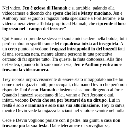
Nel video,
Jen è gelosa di Hannah
e si arrabbia, palando alla
videocamera e dicendo che
spera che lei e Matty muoiano
. Jen e
Anthony non seguono i ragazzi nella spedizione a Fort Jerome, e la
videocamera viene affidata proprio ad Hannah, che
riprende il loro
ingresso nel "campo del terrore"
.
Qui Hannah riprende se stessa e i suoi amici cadere nella botola, tutti
però sembrano spariti tranne lei e
qualcosa inizia ad inseguirla
. A
un certo punto, si vedono
i ragazzi intrappolati in dei bozzoli
fatti
di una sostanza nera, mentre alcune persone in tuta protettiva
cercano di far sparire tutto. Tra queste, la finta dottoressa. Alla fine
del video, quando tutti sono andati via,
Jen e Anthony entrano e
trovano la videocamera
.
Trey ricorda improvvisamente di essere stato intrappolato anche lui
come quei ragazzi e tutti, preoccupati, chiamano Devin che però non
risponde.
Lui è con Hannah
e insieme si stanno dirigendo al forte.
Quando i ragazzi sospettano di lei, vanno a Fort Jerome e qui,
infatti, vedono
Devin che sta per buttarsi da un dirupo
. Lui in
realtà è solo e
Hannah è solo una sua allucinazione
. Trey lo salva,
mentre Devin vede la ragazza lanciarsi nel vuoto e svanire nel nulla.
Cece e Devin vogliono parlare con il padre, ma giunti a casa
non
trovano più la sua testa
. Dalle telecamere di sorveglianza,