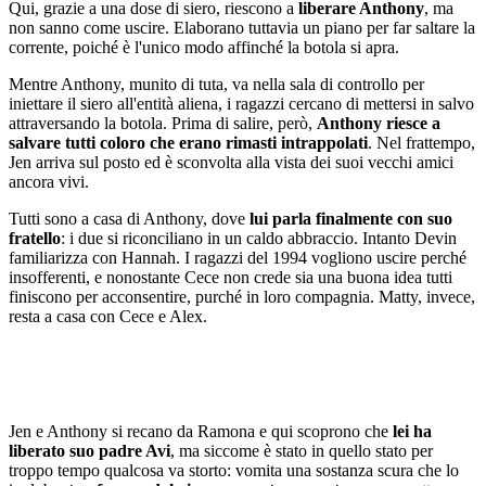
Qui, grazie a una dose di siero, riescono a
liberare Anthony
, ma
non sanno come uscire. Elaborano tuttavia un piano per far saltare la
corrente, poiché è l'unico modo affinché la botola si apra.
Mentre Anthony, munito di tuta, va nella sala di controllo per
iniettare il siero all'entità aliena, i ragazzi cercano di mettersi in salvo
attraversando la botola. Prima di salire, però,
Anthony riesce a
salvare tutti coloro che erano rimasti intrappolati
. Nel frattempo,
Jen arriva sul posto ed è sconvolta alla vista dei suoi vecchi amici
ancora vivi.
Tutti sono a casa di Anthony, dove
lui parla finalmente con suo
fratello
: i due si riconciliano in un caldo abbraccio. Intanto Devin
familiarizza con Hannah. I ragazzi del 1994 vogliono uscire perché
insofferenti, e nonostante Cece non crede sia una buona idea tutti
finiscono per acconsentire, purché in loro compagnia. Matty, invece,
resta a casa con Cece e Alex.
Jen e Anthony si recano da Ramona e qui scoprono che
lei ha
liberato suo padre Avi
, ma siccome è stato in quello stato per
troppo tempo qualcosa va storto: vomita una sostanza scura che lo