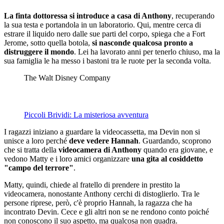
La finta dottoressa si introduce a casa di Anthony
, recuperando
la sua testa e portandola in un laboratorio. Qui, mentre cerca di
estrare il liquido nero dalle sue parti del corpo, spiega che a Fort
Jerome, sotto quella botola,
si nasconde qualcosa pronto a
distruggere il mondo
. Lei ha lavorato anni per tenerlo chiuso, ma la
sua famiglia le ha messo i bastoni tra le ruote per la seconda volta.
The Walt Disney Company
Piccoli Brividi: La misteriosa avventura
I ragazzi iniziano a guardare la videocassetta, ma Devin non si
unisce a loro perché
deve vedere Hannah
. Guardando, scoprono
che si tratta della
videocamera di Anthony
quando era giovane, e
vedono Matty e i loro amici organizzare
una gita al cosiddetto
"campo del terrore"
.
Matty, quindi, chiede al fratello di prendere in prestito la
videocamera, nonostante Anthony cerchi di distoglierlo. Tra le
persone riprese, però, c'è proprio Hannah, la ragazza che ha
incontrato Devin. Cece e gli altri non se ne rendono conto poiché
non conoscono il suo aspetto, ma qualcosa non quadra.