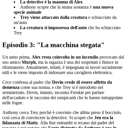
La detective è la mamma di Alex
Anthony scopre che la strana sostanza è
una nuova
specie animale
Trey viene attaccato dalla creatura
e schiacciato da
un'auto
La creatura si impossessa dell'auto
che ha schiacciato
Trey
Episodio 3: "La macchina stegata"
Un anno prima,
Alex resta coinvolta in un incendio
provocato dal
suo amico
Murph,
ma la ragazza è una dei sospettati e finisce in
riformatorio. Attualmente, infatti, è impegnata in lavori socialmente
utili e le viene imposto di indossare una cavigliera elettronica.
Cece confessa al padre che
Devin crede di essere affetto da
demenza
come sua nonna, e che Trey si è introdotto nel
seminterrato. Devin, intanto, incontra Frenkie per parlare
dell'accaduto e le racconta dei rampicanti che lo hanno intrappolato
nelle fogne.
Anthony cerca Trey perché è convinto che abbia preso il bocciolo,
così cerca di convincere la detective. Si scopre che
Jen era la
fidanzata di Matty
. Alla fine entrambi si recano dal padre del
ragazzo e qui notano che
l'auto distrutta da Anthony è ora in