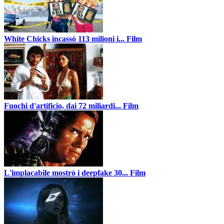
White Chicks incassò 113 milioni i...
Film
Fuochi d'artificio, dai 72 miliardi...
Film
L'implacabile mostrò i deepfake 30...
Film