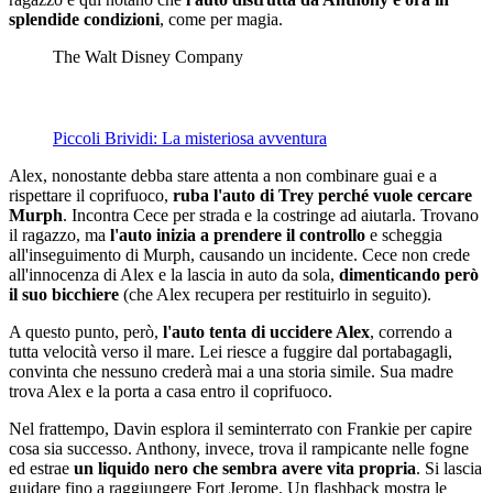
splendide condizioni
, come per magia.
The Walt Disney Company
Piccoli Brividi: La misteriosa avventura
Alex, nonostante debba stare attenta a non combinare guai e a
rispettare il coprifuoco,
ruba l'auto di Trey
perché vuole cercare
Murph
. Incontra Cece per strada e la costringe ad aiutarla. Trovano
il ragazzo, ma
l'auto inizia a prendere il controllo
e scheggia
all'inseguimento di Murph, causando un incidente. Cece non crede
all'innocenza di Alex e la lascia in auto da sola,
dimenticando però
il suo bicchiere
(che Alex recupera per restituirlo in seguito).
A questo punto, però,
l'auto tenta di uccidere Alex
, correndo a
tutta velocità verso il mare. Lei riesce a fuggire dal portabagagli,
convinta che nessuno crederà mai a una storia simile. Sua madre
trova Alex e la porta a casa entro il coprifuoco.
Nel frattempo, Davin esplora il seminterrato con Frankie per capire
cosa sia successo. Anthony, invece, trova il rampicante nelle fogne
ed estrae
un liquido nero che sembra avere vita propria
. Si lascia
guidare fino a raggiungere Fort Jerome. Un flashback mostra le