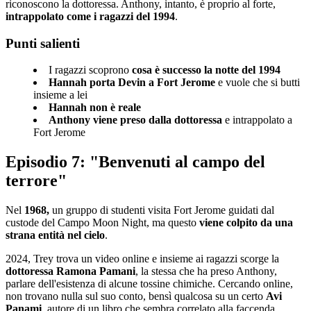
riconoscono la dottoressa. Anthony, intanto, è proprio al forte,
intrappolato come i ragazzi del 1994
.
Punti salienti
I ragazzi scoprono
cosa è successo la notte del 1994
Hannah porta Devin a Fort Jerome
e vuole che si butti
insieme a lei
Hannah non è reale
Anthony viene preso dalla dottoressa
e intrappolato a
Fort Jerome
Episodio 7: "Benvenuti al campo del
terrore"
Nel
1968,
un gruppo di studenti visita Fort Jerome guidati dal
custode del Campo Moon Night, ma questo
viene colpito da una
strana entità nel cielo
.
2024, Trey trova un video online e insieme ai ragazzi scorge la
dottoressa Ramona Pamani
, la stessa che ha preso Anthony,
parlare dell'esistenza di alcune tossine chimiche. Cercando online,
non trovano nulla sul suo conto, bensì qualcosa su un certo
Avi
Panami
, autore di un libro che sembra correlato alla faccenda.