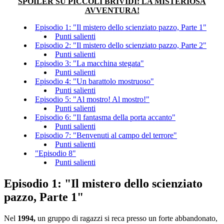
SPOILER SU PICCOLI BRIVIDI: LA MISTERIOSA
AVVENTURA!
Episodio 1: "Il mistero dello scienziato pazzo, Parte 1"
Punti salienti
Episodio 2: "Il mistero dello scienziato pazzo, Parte 2"
Punti salienti
Episodio 3: "La macchina stegata"
Punti salienti
Episodio 4: "Un barattolo mostruoso"
Punti salienti
Episodio 5: "Al mostro! Al mostro!"
Punti salienti
Episodio 6: "Il fantasma della porta accanto"
Punti salienti
Episodio 7: "Benvenuti al campo del terrore"
Punti salienti
"Episodio 8"
Punti salienti
Episodio 1: "Il mistero dello scienziato
pazzo, Parte 1"
Nel
1994,
un gruppo di ragazzi si reca presso un forte abbandonato,