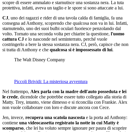
scopre di essere ammalato e starnutisce una sostanza nera. La tuta
protettiva, infatti, aveva un taglio e le spore si sono attaccate a lui.
CJ
, uno dei ragazzi e rider di una tavola calda di famiglia, fa una
consegna ad Anthony, scoprendo che qualcosa non va in lui. Infatti,
starnutendo, uno dei suoi bulbi oculari fuoriesce penzolando dal
volto. Tornato una seconda volta per chiarire la questione,
l'uomo
cattura CJ
e lo nasconde nel seminterrato, perché vuole
costringerlo a bere la stessa sostanza nera. CJ, però, capisce che non
si tratta di Anthony e che
qualcosa si è impossessato di lui
.
The Walt Disney Company
Piccoli Brividi: La misteriosa avventura
Nel frattempo,
Alex parla con la madre dell'auto posseduta e lei
le crede
, dicendole che potrebbe essere tutto collegato alla storia di
Matty. Trey, intanto, viene dimesso e si riconcilia con Frankie. Alex
non vuole collaborare con loro e discute ancora con Cece.
Jen, invece,
recupera una scatola nascosta
e la porta ad Anthony:
contiene
una videocassetta registrato la notte in cui Matty è
scomparso
, che lei ha voluto sempre ignorare per paura di scoprire