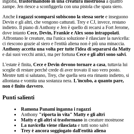
ingloba,
trasformandolo in una creatura mostruosa
a quattro
zampe. Jen riesce a sconfiggerla con una pistola che spara siero.
Anche
i ragazzi scomparsi subiscono la stessa sorte
e inseguono
Devin e gli altri, che vengono catturati. Trey e CJ, invece, restano
indietro. Il piano di Anthony e Jen è quello di recarsi a Fort Jerome,
dove intanto
Cece, Devin, Frankie e Alex sono intrappolati
.
Affrontano le creature, ma l'unica soluzione è rilasciare la navicella:
ci riescono grazie al siero e l'entità aliena non è più una minaccia.
Anthony accetta una volta per tutte l'idea di separarsi da Matty
e dai suoi vecchi amici, ma per fortuna
Cece e gli altri sono salvi
.
L'estate è finita,
Cece e Devin devono tornare a casa
, tuttavia lui
sceglie di restare perché crede di aver trovato il suo vero posto.
Mentre tutti si salutano, Trey, che quella sera era rimasto indietro, si
allontana e vomita una sostanza nera.
L'incubo, a quanto pare,
non è finito davvero
.
Punti salienti
Ramona Panami inganna i ragazzi
Anthony
"riporta in vita" Matty e gli altri
Matty e gli altri si trasformano
in creature mostruose
La navicella viene rilasciata
e tutti sono salvi
Trey è ancora soggiogato dall'entità aliena