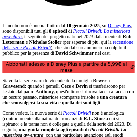
L'incubo non è ancora finito: dal
10 gennaio 2025
, su
Disney Plus
,
sono disponibili tutti gli
8 episodi
di
Piccoli Brividi: La misteriosa
avventura
, il seguito del progetto nato nel 2023 dalla mente di
Rob
Letterman
e
Nicholas Stoller
(per saperne di più, qui la
recensione
della serie
Piccoli Brividi
), che sin dal suo annuncio ha colpito il
pubblico per la presenza di
David Schwimmer
nel cast.
Abbonati adesso a Disney Plus a partire da 5,99€ al
mese
Stavolta la serie narra le vicende della famiglia
Bewer
a
Gravesend:
quando i gemelli
Cece
e
Devin
si trasferiscono per
l'estate dal padre
Anthony,
quest'ultimo si ritrova faccia a faccia con
un oscuro passato, misteriose scomparse irrisolte e
una creatura
che sconvolgerà la sua vita e quella dei suoi figli
.
Come vedete, la nuova serie di
Piccoli Brividi
non è antologica
(contrariamente alla natura dei romanzi di
R.L. Stine
a cui si
ispirano) e la trama non è collegata a quella della serie del 2023. Di
seguito,
una guida completa agli episodi
di
Piccoli Brividi: La
misteriosa avventura
, con una particolare attenzione agli snodi