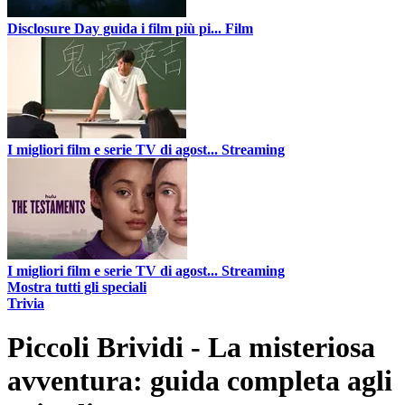
Disclosure Day guida i film più pi...
Film
I migliori film e serie TV di agost...
Streaming
I migliori film e serie TV di agost...
Streaming
Mostra tutti gli speciali
Trivia
Piccoli Brividi - La misteriosa
avventura: guida completa agli