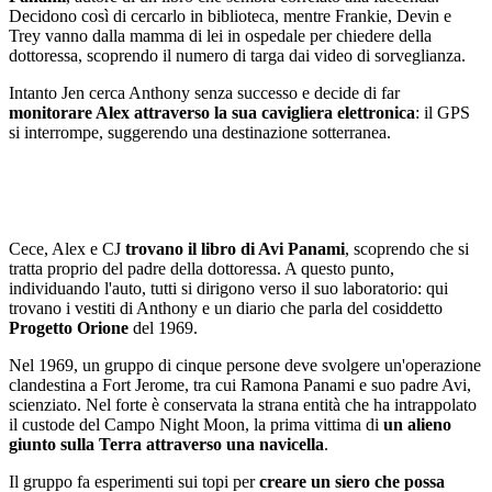
Decidono così di cercarlo in biblioteca, mentre Frankie, Devin e
Trey vanno dalla mamma di lei in ospedale per chiedere della
dottoressa, scoprendo il numero di targa dai video di sorveglianza.
Intanto Jen cerca Anthony senza successo e decide di far
monitorare Alex attraverso la sua cavigliera elettronica
: il GPS
si interrompe, suggerendo una destinazione sotterranea.
Cece, Alex e CJ
trovano il libro di Avi Panami
, scoprendo che si
tratta proprio del padre della dottoressa. A questo punto,
individuando l'auto, tutti si dirigono verso il suo laboratorio: qui
trovano i vestiti di Anthony e un diario che parla del cosiddetto
Progetto Orione
del 1969.
Nel 1969, un gruppo di cinque persone deve svolgere un'operazione
clandestina a Fort Jerome, tra cui Ramona Panami e suo padre Avi,
scienziato. Nel forte è conservata la strana entità che ha intrappolato
il custode del Campo Night Moon, la prima vittima di
un alieno
giunto sulla Terra attraverso una navicella
.
Il gruppo fa esperimenti sui topi per
creare un siero che possa