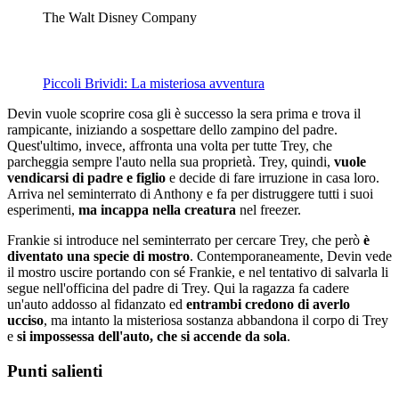
The Walt Disney Company
Piccoli Brividi: La misteriosa avventura
Devin vuole scoprire cosa gli è successo la sera prima e trova il
rampicante, iniziando a sospettare dello zampino del padre.
Quest'ultimo, invece, affronta una volta per tutte Trey, che
parcheggia sempre l'auto nella sua proprietà. Trey, quindi,
vuole
vendicarsi di padre e figlio
e decide di fare irruzione in casa loro.
Arriva nel seminterrato di Anthony e fa per distruggere tutti i suoi
esperimenti,
ma incappa nella creatura
nel freezer.
Frankie si introduce nel seminterrato per cercare Trey, che però
è
diventato una specie di mostro
. Contemporaneamente, Devin vede
il mostro uscire portando con sé Frankie, e nel tentativo di salvarla li
segue nell'officina del padre di Trey. Qui la ragazza fa cadere
un'auto addosso al fidanzato ed
entrambi credono di averlo
ucciso
, ma intanto la misteriosa sostanza abbandona il corpo di Trey
e
si impossessa dell'auto, che si accende da sola
.
Punti salienti