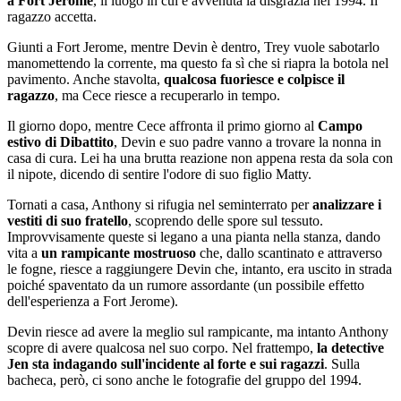
a Fort Jerome
, il luogo in cui è avvenuta la disgrazia nel 1994. Il
ragazzo accetta.
Giunti a Fort Jerome, mentre Devin è dentro, Trey vuole sabotarlo
manomettendo la corrente, ma questo fa sì che si riapra la botola nel
pavimento. Anche stavolta,
qualcosa fuoriesce e colpisce il
ragazzo
, ma Cece riesce a recuperarlo in tempo.
Il giorno dopo, mentre Cece affronta il primo giorno al
Campo
estivo di Dibattito
, Devin e suo padre vanno a trovare la nonna in
casa di cura. Lei ha una brutta reazione non appena resta da sola con
il nipote, dicendo di sentire l'odore di suo figlio Matty.
Tornati a casa, Anthony si rifugia nel seminterrato per
analizzare i
vestiti di suo fratello
, scoprendo delle spore sul tessuto.
Improvvisamente queste si legano a una pianta nella stanza, dando
vita a
un rampicante mostruoso
che, dallo scantinato e attraverso
le fogne, riesce a raggiungere Devin che, intanto, era uscito in strada
poiché spaventato da un rumore assordante (un possibile effetto
dell'esperienza a Fort Jerome).
Devin riesce ad avere la meglio sul rampicante, ma intanto Anthony
scopre di avere qualcosa nel suo corpo. Nel frattempo,
la detective
Jen sta indagando sull'incidente al forte e sui ragazzi
. Sulla
bacheca, però, ci sono anche le fotografie del gruppo del 1994.