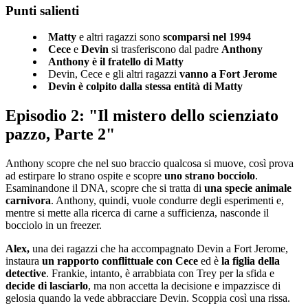
Punti salienti
Matty
e altri ragazzi sono
scomparsi nel 1994
Cece
e
Devin
si trasferiscono dal padre
Anthony
Anthony è il fratello di Matty
Devin, Cece e gli altri ragazzi
vanno a Fort Jerome
Devin è colpito dalla stessa entità di Matty
Episodio 2: "Il mistero dello scienziato
pazzo, Parte 2"
Anthony scopre che nel suo braccio qualcosa si muove, così prova
ad estirpare lo strano ospite e scopre
uno strano bocciolo
.
Esaminandone il DNA, scopre che si tratta di
una specie animale
carnivora
. Anthony, quindi, vuole condurre degli esperimenti e,
mentre si mette alla ricerca di carne a sufficienza, nasconde il
bocciolo in un freezer.
Alex,
una dei ragazzi che ha accompagnato Devin a Fort Jerome,
instaura
un rapporto conflittuale con Cece
ed è
la figlia della
detective
. Frankie, intanto, è arrabbiata con Trey per la sfida e
decide di lasciarlo
, ma non accetta la decisione e impazzisce di
gelosia quando la vede abbracciare Devin. Scoppia così una rissa.