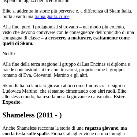
rispetto ai ragazzi del liceo romano.
Élite si addentra in storie più perverse e, a differenza di Skam Italia,
porta avanti una
trama giallo-crime
.
Alla fine, però, i protagonisti si trovano – nel modo più cruento,
visto che devono convivere con le conseguenze dell’omicidio di una
compagna di classe –
a crescere, a maturare, esattamente come
quelli di Skam
.
Netflix
Alla fine della terza stagione il gruppo di Las Encinas si diploma e
trae le conclusioni sui tre anni trascorsi, proprio come il gruppo
romano di Eva, Giovanni, Martino e gli altri.
Skam Italia ha lanciato giovani attori come Ludovico Tersigni o
Ludovica Martino, che si stanno cimentando con altri ruoli. Élite,
allo stesso modo, ha reso famosa la giovane e carismatica
Ester
Exposito
.
Shameless (2011 - )
Anche Shameless racconta la storia di una
ragazza giovane, ma
con la testa sulle spalle
. Fiona Gallagher viene da una famiglia