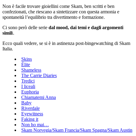
Non è facile trovare gioiellini come Skam, ben scritti e ben
confezionati, che riescano a sintetizzare con questa armonia e
spontaneità l’equilibrio tra divertimento e formazione.
Ci sono però delle serie
dal mood, dai temi e dagli argomenti
simil
i.
Ecco quali vedere, se si è in astinenza post-bingewatching di Skam
Italia.
Skins
Élite
Shameless
The Carrie Diaries
Tredici
I liceali
Euphoria
Chiamatemi Anna
Baby
Riverdale
Eyewitness
Faking it
Non ho mai…
Skam Norvegia/Skam Francia/Skam Spagna/Skam Austin