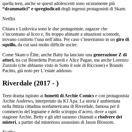
quella teen, anche se questi adolescenti sono sicuramente più
“drammatici” e spregiudicati
degli ingenui protagonisti di Skam.
Netflix
Chiara e Ludovica sono le due protagoniste, ragazze che
s’incontrano al liceo e, fin troppo abituate a situazioni scomode,
trovano conforto l’una nell’altra. Per caso s’inseriranno in un
giro di
squillo,
da cui sarà molto difficile uscire.
Come Skam o Élite, anche Baby ha lanciato una
generazione Z di
attori,
tra cui Benedetta Porcaroli e Alice Pagan, ma anche Lorenzo
Zurzolo (che abbiamo visto in Sotto il sole di Riccione) e Brando
Pacitto, già noto per L’estate addosso.
Riverdale (2017 - )
Teen drama ispirato ai
fumetti di Archie Comics
e con protagonista
Archie Andrews, interpretato da KJ Apa. La storia è ambientata
nella fittizia cittadina nordamericana di Riverdale, famosa per il
commercio del legname e dello sciroppo d’acero, dove a ogni
stagione Archie, Betty e gli altri saranno chiamati a
risolvere dei
misteri
, a partire dal misterioso assassinio di Jason Blossom.