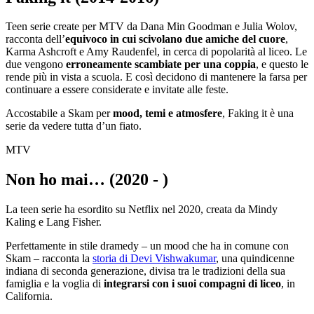
Teen serie create per MTV da Dana Min Goodman e Julia Wolov,
racconta dell’
equivoco in cui scivolano due amiche del cuore
,
Karma Ashcroft e Amy Raudenfel, in cerca di popolarità al liceo. Le
due vengono
erroneamente scambiate per una coppia
, e questo le
rende più in vista a scuola. E così decidono di mantenere la farsa per
continuare a essere considerate e invitate alle feste.
Accostabile a Skam per
mood, temi e atmosfere
, Faking it è una
serie da vedere tutta d’un fiato.
MTV
Non ho mai… (2020 - )
La teen serie ha esordito su Netflix nel 2020, creata da Mindy
Kaling e Lang Fisher.
Perfettamente in stile dramedy – un mood che ha in comune con
Skam – racconta la
storia di Devi Vishwakumar
, una quindicenne
indiana di seconda generazione, divisa tra le tradizioni della sua
famiglia e la voglia di
integrarsi con i suoi compagni di liceo
, in
California.