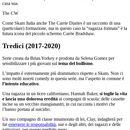
casa sua.
The CW
Come Skam Italia anche The Carrie Diaries è un racconto di una
(particolare) formazione, ma in questo caso la “ragazza formata” è la
futura icona del piccolo schermo Carrie Bradshaw.
Tredici (2017-2020)
Serie creata da Brian Yorkey e prodotta da Selena Gomez per
sensibilizzare i più giovani sul
tema del bullismo
.
L’impatto è estremamente più drammatico rispetto a Skam. Non ci
sono molti inserti comedy in questa serie, ma l’aspetto in comune è
l’intento educativo
.
Una ragazza in un liceo californiano, Hannah Baker,
si toglie la vita
e lascia una dolorosa eredità
ai compagni di scuola: delle cassette
incise su un vecchio mangianastri, in cui racconta i motivi che
l’hanno portata al suicidio.
Un suo compagno di classe innamorato di lei, Clay, indagherà per
far
emergere le responsabilità
, sue e degli altri, dei ragazzi e delle
istituzioni, per questo terribile gesto.