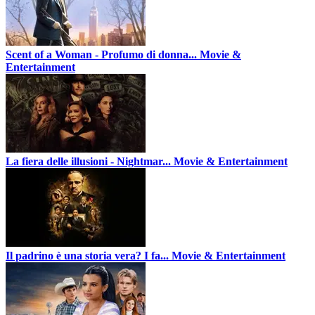
Scent of a Woman - Profumo di donna...
Movie &
Entertainment
La fiera delle illusioni - Nightmar...
Movie & Entertainment
Il padrino è una storia vera? I fa...
Movie & Entertainment