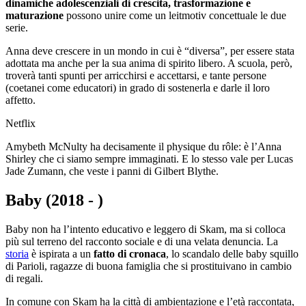
dinamiche adolescenziali di crescita, trasformazione e
maturazione
possono unire come un leitmotiv concettuale le due
serie.
Anna deve crescere in un mondo in cui è “diversa”, per essere stata
adottata ma anche per la sua anima di spirito libero. A scuola, però,
troverà tanti spunti per arricchirsi e accettarsi, e tante persone
(coetanei come educatori) in grado di sostenerla e darle il loro
affetto.
Netflix
Amybeth McNulty ha decisamente il physique du rôle: è l’Anna
Shirley che ci siamo sempre immaginati. E lo stesso vale per Lucas
Jade Zumann, che veste i panni di Gilbert Blythe.
Baby (2018 - )
Baby non ha l’intento educativo e leggero di Skam, ma si colloca
più sul terreno del racconto sociale e di una velata denuncia. La
storia
è ispirata a un
fatto di cronaca
, lo scandalo delle baby squillo
di Parioli, ragazze di buona famiglia che si prostituivano in cambio
di regali.
In comune con Skam ha la città di ambientazione e l’età raccontata,