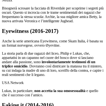
Netflix
Bisognerà scrosare la facciata di Riverdale per scoprirne i segreti più
oscuri. Questo si incrocia con le trame sentimentali dei ragazzi che
frequentano la stessa scuola: Archie, la sua migliore amica Betty, la
nuova arrivata Veronica e l’intelligente Jughead.
Eyewitness (2016-2017)
Anche la serie americana Eyewitness, come Skam Italia, è basata su
un format norvegese, ovvero Øyevitne.
La storia parla di due ragazzi del liceo, Philip e Lukas, che,
appartatisi in un capanno nel cuore del bosco dove si lasciano
andare alla passione, sono
involontariamente testimoni di un
triplice omicidio
. Dovranno così districare la matassa tra il mistero,
su cui indaga la madre di uno di loro, sceriffo della contea, e capire i
reali sentimenti che li legano.
USA Network
Lukas, in particolare,
non accetta la sua omosessualità
e quello
che è successo con l’amico.
Faking it (2014-2016)