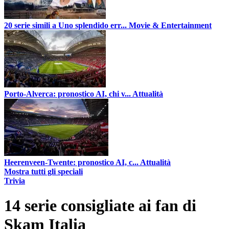
20 serie simili a Uno splendido err...
Movie & Entertainment
Porto-Alverca: pronostico AI, chi v...
Attualità
Heerenveen-Twente: pronostico AI, c...
Attualità
Mostra tutti gli speciali
Trivia
14 serie consigliate ai fan di
Skam Italia