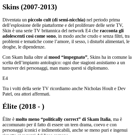
Skins (2007-2013)
Diventata un
piccolo cult (di semi-nicchia)
nel periodo prima
dell’esplosione delle piattaforme e del proliferare delle serie TV,
Skin è una serie TV britannica del network E4 che
racconta gli
adolescenti così come sono
, in modo anche crudo e senza filtri, tra
problemi e tematiche come l’amore, il sesso, i disturbi alimentari, le
droghe, le dipendenze.
Con Skam Italia oltre al
mood “impegnato”
, Skins ha in comune la
scelta dell’impianto antologico: ogni due stagioni assistiamo a un
turnover dei personaggi, man mano questi si diplomano.
E4
Tra i volti della serie TV ricordiamo anche Nicholas Hoult e Dev
Patel, ora attori affermati.
Élite (2018 - )
Élite è
molto meno “politically correct” di Skam Italia
, ma è
accomunato per il fatto di essere un teen drama, coevo e con
personaggi iconici e indimenticabili, anche se meno puri e ingenui