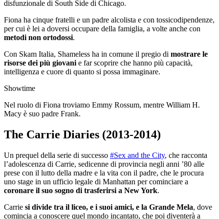
disfunzionale di South Side di Chicago.
Fiona ha cinque fratelli e un padre alcolista e con tossicodipendenze,
per cui è lei a doversi occupare della famiglia, a volte anche con
metodi non ortodossi
.
Con Skam Italia, Shameless ha in comune il pregio di
mostrare le
risorse dei più giovani
e far scoprire che hanno più capacità,
intelligenza e cuore di quanto si possa immaginare.
Showtime
Nel ruolo di Fiona troviamo Emmy Rossum, mentre William H.
Macy è suo padre Frank.
The Carrie Diaries (2013-2014)
Un prequel della serie di successo
#Sex and the City
, che racconta
l’adolescenza di Carrie, sedicenne di provincia negli anni ’80 alle
prese con il lutto della madre e la vita con il padre, che le procura
uno stage in un ufficio legale di Manhattan per cominciare a
coronare il suo sogno di trasferirsi a New York
.
Carrie
si divide tra il liceo, e i suoi amici, e la Grande Mela
, dove
comincia a conoscere quel mondo incantato, che poi diventerà a