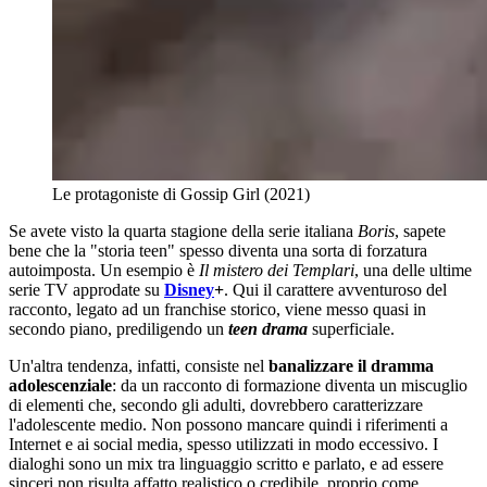
Le protagoniste di Gossip Girl (2021)
Se avete visto la quarta stagione della serie italiana
Boris
, sapete
bene che la "storia teen" spesso diventa una sorta di forzatura
autoimposta. Un esempio è
Il mistero dei Templari
, una delle ultime
serie TV approdate su
Disney
+
. Qui il carattere avventuroso del
racconto, legato ad un franchise storico, viene messo quasi in
secondo piano, prediligendo un
teen drama
superficiale.
Un'altra tendenza, infatti, consiste nel
banalizzare il dramma
adolescenziale
:
da un racconto di formazione diventa un miscuglio
di elementi che, secondo gli adulti, dovrebbero caratterizzare
l'adolescente medio. Non possono mancare quindi i riferimenti a
Internet e ai social media, spesso utilizzati in modo eccessivo. I
dialoghi sono un mix tra linguaggio scritto e parlato, e ad essere
sinceri non risulta affatto realistico o credibile, proprio come