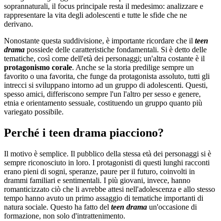
soprannaturali, il focus principale resta il medesimo: analizzare e
rappresentare la vita degli adolescenti e tutte le sfide che ne
derivano.
Nonostante questa suddivisione, è importante ricordare che il
teen
drama
possiede delle caratteristiche fondamentali. Si è detto delle
tematiche, così come dell'età dei personaggi; un'altra costante è il
protagonismo corale
. Anche se la storia predilige sempre un
favorito o una favorita, che funge da protagonista assoluto, tutti gli
intrecci si sviluppano intorno ad un gruppo di adolescenti. Questi,
spesso amici, differiscono sempre l'un l'altro per sesso e genere,
etnia e orientamento sessuale, costituendo un gruppo quanto più
variegato possibile.
Perché i
teen drama piacciono?
Il motivo è semplice. Il pubblico della stessa età dei personaggi si è
sempre riconosciuto in loro. I protagonisti di questi lunghi racconti
erano pieni di sogni, speranze, paure per il futuro, coinvolti in
drammi familiari e sentimentali. I più giovani, invece, hanno
romanticizzato ciò che li avrebbe attesi nell'adolescenza e allo stesso
tempo hanno avuto un primo assaggio di tematiche importanti di
natura sociale. Questo ha fatto del
teen drama
un'occasione di
formazione, non solo d'intrattenimento.