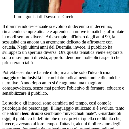
I protagonisti di Dawson's Creek
Il dramma adolescenziale si evoluto di decennio in decennio,
rimanendo sempre attuale e aprendosi a nuove tematiche, affrontate
in modi sempre diversi. Ad esempio, all'inizio degli anni 90, la
sessualità era ancora un argomento delicato da affrontare con
cautela. Negli ultimi anni del Duemila, invece, il pubblico ha
sviluppato un'apertura diversa. Ora questa tematica viene esplorata
sotto nuovi punti di vista, approfondendone molteplici aspetti che
prima erano tabù.
Potrebbe sembrare banale dirlo, ma anche solo l'idea di
una
maggiore inclusività
ha cambiato radicalmente molte dinamiche
narrative. Anno dopo anno si è raggiunta una maggiore
consapevolezza, senza mai perdere l'obiettivo di formare, educare e
sensibilizzare il pubblico.
Le storie e gli intrecci sono cambiati nel tempo, così come le
psicologie dei personaggi. Il linguaggio utilizzato si è evoluto, tanto
che alcuni
teen drama
sembrano "invecchiati male". Guardandoli
oggi, il pubblico li definirebbe quasi privi di quella credibilità che,
invece, avevano al loro tempo. Tuttavia, alcuni titoli restano degli
evergreen, fungendo da ispirazione per gli esperimenti odierni.