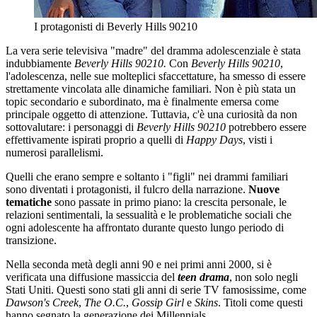
I protagonisti di Beverly Hills 90210
La vera serie televisiva "madre" del dramma adolescenziale è stata
indubbiamente
Beverly Hills 90210.
Con
Beverly Hills 90210
,
l'adolescenza, nelle sue molteplici sfaccettature, ha smesso di essere
strettamente vincolata alle dinamiche familiari. Non è più stata un
topic secondario e subordinato, ma è finalmente emersa come
principale oggetto di attenzione. Tuttavia, c'è una curiosità da non
sottovalutare: i personaggi di
Beverly Hills 90210
potrebbero essere
effettivamente ispirati proprio a quelli di
Happy Days
, visti i
numerosi parallelismi.
Quelli che erano sempre e soltanto i "figli" nei drammi familiari
sono diventati i protagonisti, il fulcro della narrazione.
Nuove
tematiche
sono passate in primo piano: la crescita personale, le
relazioni sentimentali, la sessualità e le problematiche sociali che
ogni adolescente ha affrontato durante questo lungo periodo di
transizione.
Nella seconda metà degli anni 90 e nei primi anni 2000, si è
verificata una diffusione massiccia del
teen drama
, non solo negli
Stati Uniti. Questi sono stati gli anni di serie TV famosissime, come
Dawson's Creek
,
The O.C.
,
Gossip Girl
e
Skins
. Titoli come questi
hanno segnato la generazione dei Millennials.