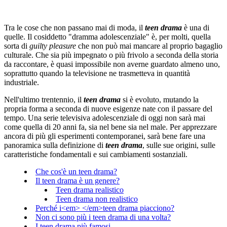
Tra le cose che non passano mai di moda, il
teen drama
è una di
quelle. Il cosiddetto "dramma adolescenziale" è, per molti, quella
sorta di
guilty pleasure
che non può mai mancare al proprio bagaglio
culturale. Che sia più impegnato o più frivolo a seconda della storia
da raccontare, è quasi impossibile non averne guardato almeno uno,
soprattutto quando la televisione ne trasmetteva in quantità
industriale.
Nell'ultimo trentennio, il
teen drama
si è evoluto, mutando la
propria forma a seconda di nuove esigenze nate con il passare del
tempo. Una serie televisiva adolescenziale di oggi non sarà mai
come quella di 20 anni fa, sia nel bene sia nel male. Per apprezzare
ancora di più gli esperimenti contemporanei, sarà bene fare una
panoramica sulla definizione di
teen drama
, sulle sue origini, sulle
caratteristiche fondamentali e sui cambiamenti sostanziali.
Che cos'è un teen drama?
Il teen drama è un genere?
Teen drama realistico
Teen drama non realistico
Perché i<em> </em>teen drama piacciono?
Non ci sono più i teen drama di una volta?
I teen drama più famosi