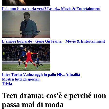
Il danno è una storia vera? Le ori...
Movie & Entertainment
L'amore bugiardo - Gone Girl è una...
Movie & Entertainment
Inter Turku-Vaduz oggi: in palio l�...
Attualità
Mostra tutti gli speciali
Trivia
Teen drama: cos'è e perché non
passa mai di moda