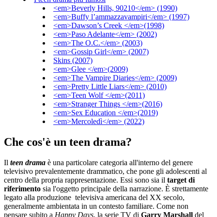
<em>Beverly Hills, 90210</em> (1990)
<em>Buffy l’ammazzavampiri</em> (1997)
<em>Dawson’s Creek </em>(1998)
<em>Paso Adelante</em> (2002)
<em>The O.C.</em> (2003)
<em>Gossip Girl</em> (2007)
Skins (2007)
<em>Glee </em>(2009)
<em>The Vampire Diaries</em> (2009)
<em>Pretty Little Liars</em> (2010)
<em>Teen Wolf </em>(2011)
<em>Stranger Things </em>(2016)
<em>Sex Education </em>(2019)
<em>Mercoledì</em> (2022)
Che cos'è un teen drama?
Il
teen drama
è una particolare categoria all'interno del genere
televisivo prevalentemente drammatico, che pone gli adolescenti al
centro della propria rappresentazione. Essi sono sia il
target di
riferimento
sia l'oggetto principale della narrazione. È strettamente
legato alla produzione televisiva americana del XX secolo,
generalmente ambientata in un contesto familiare. Come non
pensare subito a
Happy Days
, la serie TV di
Garry Marshall
del