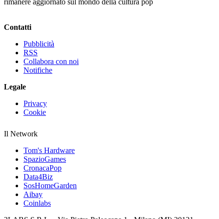
rimanere aggiornato sul mondo della cultura pop
Contatti
Pubblicità
RSS
Collabora con noi
Notifiche
Legale
Privacy
Cookie
Il Network
Tom's Hardware
SpazioGames
CronacaPop
Data4Biz
SosHomeGarden
Aibay
Coinlabs