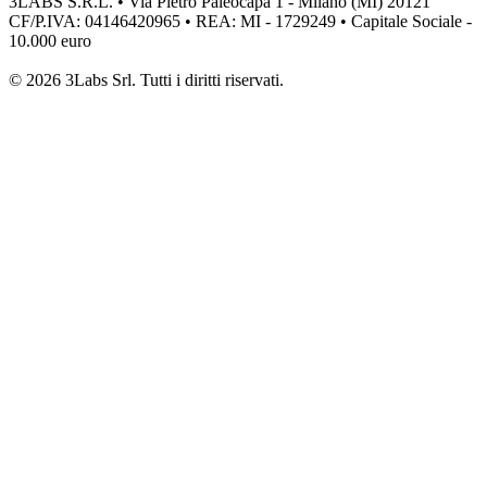
3LABS S.R.L. • Via Pietro Paleocapa 1 - Milano (MI) 20121
CF/P.IVA: 04146420965 • REA: MI - 1729249 • Capitale Sociale -
10.000 euro
© 2026 3Labs Srl. Tutti i diritti riservati.