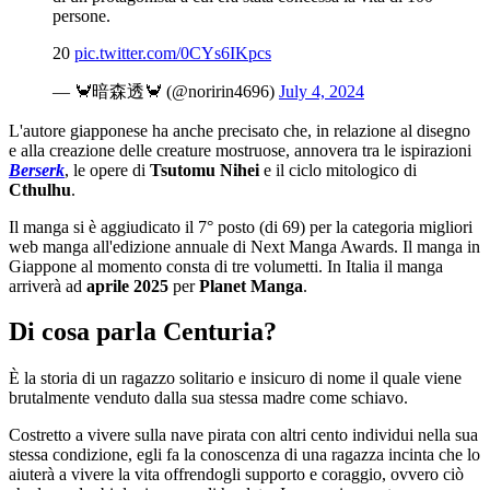
persone.
20
pic.twitter.com/0CYs6IKpcs
— 🦀暗森透🦀 (@noririn4696)
July 4, 2024
L'autore giapponese ha anche precisato che, in relazione al disegno
e alla creazione delle creature mostruose, annovera tra le ispirazioni
Berserk
, le opere di
Tsutomu Nihei
e il ciclo mitologico di
Cthulhu
.
Il manga si è aggiudicato il 7° posto (di 69) per la categoria migliori
web manga all'edizione annuale di Next Manga Awards. Il manga in
Giappone al momento consta di tre volumetti. In Italia il manga
arriverà ad
aprile 2025
per
Planet Manga
.
Di cosa parla Centuria?
È la storia di un ragazzo solitario e insicuro di nome il quale viene
brutalmente venduto dalla sua stessa madre come schiavo.
Costretto a vivere sulla nave pirata con altri cento individui nella sua
stessa condizione, egli fa la conoscenza di una ragazza incinta che lo
aiuterà a vivere la vita offrendogli supporto e coraggio, ovvero ciò