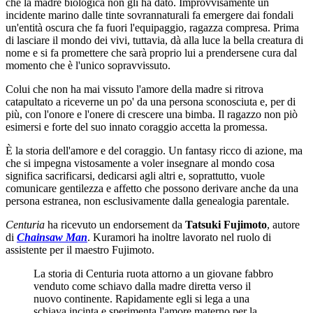
che la madre biologica non gli ha dato. Improvvisamente un
incidente marino dalle tinte sovrannaturali fa emergere dai fondali
un'entità oscura che fa fuori l'equipaggio, ragazza compresa. Prima
di lasciare il mondo dei vivi, tuttavia, dà alla luce la bella creatura di
nome e si fa promettere che sarà proprio lui a prendersene cura dal
momento che è l'unico sopravvissuto.
Colui che non ha mai vissuto l'amore della madre si ritrova
catapultato a riceverne un po' da una persona sconosciuta e, per di
più, con l'onore e l'onere di crescere una bimba. Il ragazzo non piò
esimersi e forte del suo innato coraggio accetta la promessa.
È la storia dell'amore e del coraggio. Un fantasy ricco di azione, ma
che si impegna vistosamente a voler insegnare al mondo cosa
significa sacrificarsi, dedicarsi agli altri e, soprattutto, vuole
comunicare gentilezza e affetto che possono derivare anche da una
persona estranea, non esclusivamente dalla genealogia parentale.
Centuria
ha ricevuto un endorsement da
Tatsuki Fujimoto
, autore
di
Chainsaw Man
. Kuramori ha inoltre lavorato nel ruolo di
assistente per il maestro Fujimoto.
La storia di Centuria ruota attorno a un giovane fabbro
venduto come schiavo dalla madre diretta verso il
nuovo continente. Rapidamente egli si lega a una
schiava incinta e sperimenta l'amore materno per la