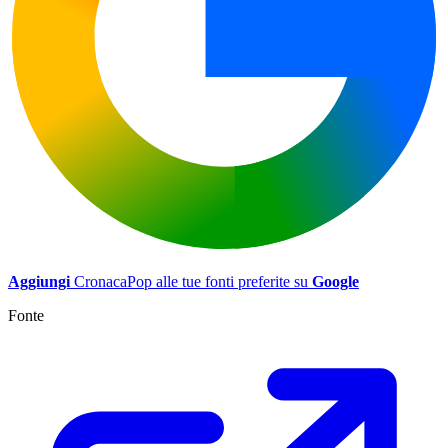
Aggiungi
CronacaPop alle tue fonti preferite su
Google
Fonte