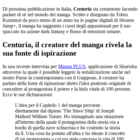
Di prossima pubblicazione in Italia,
Centuria
sta certamente facendo
parlare di sè nel mondo dei manga. Scritto e disegnato da Tohru
Kuramori da poco meno di un anno tra le pagine digitali di Shonen
Jump+, il manga ha raggiunto i cuori degli appassionati per il suo
spaccato tra azione dark fantasy e flusso di emozioni umane.
Centuria, il creatore del manga rivela la
sua fonte di ispirazione
In una recente intervista per
Manga PLUS
, applicazione di Shueisha
attraverso la quale è possibile leggere la serializzazione anche nel
nostro Paese in contemporanea con il Giappone, il creatore ha
parlato della fonte di ispirazione dietro l'idea piuttosto originale di
concedere al protagonista il potere e la linfa vitale di 100 persone.
Ecco le sue dichiarazioni:
L'idea per il Capitolo 1 del manga proviene
direttamente dal dipinto 'The Slave Ship' di Joseph
Mallord William Turner. Ho immaginato una situazione
all'interno della quale il protagonista della storia era a
bordo di quella nave schiavista e ho costruito la storia
da lì. Una cosa ha portato all'altra e ho ideato il concetto
di un protagonista a cui era stata concessa la vita di 100