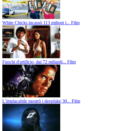
White Chicks incassò 113 milioni i...
Film
Fuochi d'artificio, dai 72 miliardi...
Film
L'implacabile mostrò i deepfake 30...
Film