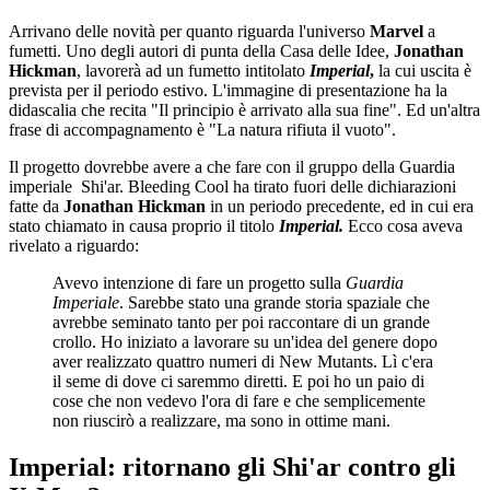
Arrivano delle novità per quanto riguarda l'universo
Marvel
a
fumetti. Uno degli autori di punta della Casa delle Idee,
Jonathan
Hickman
, lavorerà ad un fumetto intitolato
Imperial
,
la cui uscita è
prevista per il periodo estivo. L'immagine di presentazione ha la
didascalia che recita "Il principio è arrivato alla sua fine". Ed un'altra
frase di accompagnamento è "La natura rifiuta il vuoto".
Il progetto dovrebbe avere a che fare con il gruppo della Guardia
imperiale Shi'ar. Bleeding Cool ha tirato fuori delle dichiarazioni
fatte da
Jonathan Hickman
in un periodo precedente, ed in cui era
stato chiamato in causa proprio il titolo
Imperial.
Ecco cosa aveva
rivelato a riguardo:
Avevo intenzione di fare un progetto sulla
Guardia
Imperiale
. Sarebbe stato una grande storia spaziale che
avrebbe seminato tanto per poi raccontare di un grande
crollo. Ho iniziato a lavorare su un'idea del genere dopo
aver realizzato quattro numeri di New Mutants. Lì c'era
il seme di dove ci saremmo diretti. E poi ho un paio di
cose che non vedevo l'ora di fare e che semplicemente
non riuscirò a realizzare, ma sono in ottime mani.
Imperial: ritornano gli Shi'ar contro gli