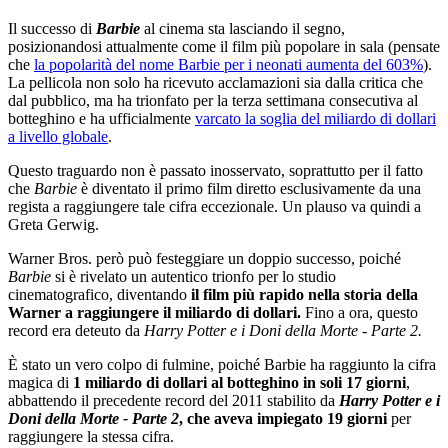
Il successo di
Barbie
al cinema sta lasciando il segno,
posizionandosi attualmente come il film più popolare in sala (pensate
che
la popolarità del nome Barbie per i neonati aumenta del 603%
).
La pellicola non solo ha ricevuto acclamazioni sia dalla critica che
dal pubblico, ma ha trionfato per la terza settimana consecutiva al
botteghino e ha ufficialmente
varcato la soglia del miliardo di dollari
a livello globale
.
Questo traguardo non è passato inosservato, soprattutto per il fatto
che
Barbie
è diventato il primo film diretto esclusivamente da una
regista a raggiungere tale cifra eccezionale. Un plauso va quindi a
Greta Gerwig.
Warner Bros. però può festeggiare un doppio successo, poiché
Barbie
si è rivelato un autentico trionfo per lo studio
cinematografico, diventando
il film più rapido nella storia della
Warner a raggiungere il miliardo di dollari.
Fino a ora, questo
record era deteuto da
Harry Potter e i Doni della Morte - Parte 2.
È stato un vero colpo di fulmine, poiché Barbie ha raggiunto la cifra
magica di
1 miliardo di dollari al botteghino in soli 17 giorni
,
abbattendo il precedente record del 2011 stabilito da
Harry Potter e i
Doni della Morte - Parte 2
, che aveva impiegato 19 giorni
per
raggiungere la stessa cifra.