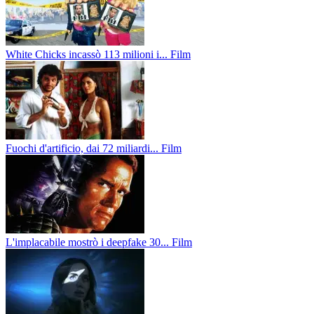
White Chicks incassò 113 milioni i...
Film
Fuochi d'artificio, dai 72 miliardi...
Film
L'implacabile mostrò i deepfake 30...
Film