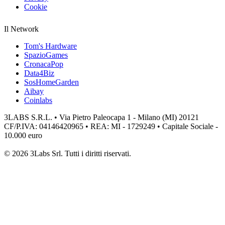
Cookie
Il Network
Tom's Hardware
SpazioGames
CronacaPop
Data4Biz
SosHomeGarden
Aibay
Coinlabs
3LABS S.R.L. • Via Pietro Paleocapa 1 - Milano (MI) 20121
CF/P.IVA: 04146420965 • REA: MI - 1729249 • Capitale Sociale -
10.000 euro
© 2026 3Labs Srl. Tutti i diritti riservati.