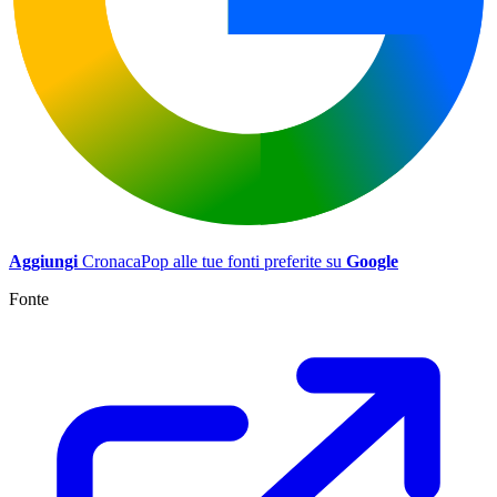
Aggiungi
CronacaPop alle tue fonti preferite su
Google
Fonte