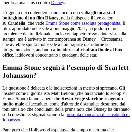
merito a una causa contro
Disney
.
L'oggetto dei contendere sono ancora una volta
gli incassi al
botteghino di un film Disney
, nella fattispecie il live action
su
Crudelia
, che vede
Emma Stone come assoluta protagonista
. Il
film, approdato nelle sale a fine maggio 2021, ha goduto di una
premiere e del tradizionale lancio con tappeto rosso e interviste alla
stampa, ma è arrivato in contemporanea su Disney+. Circostanza
che avrebbe spinto molte sale a non riaprire o a ridurne la
programmazione, andando
a incidere sul risultato finale al box
office
, laddove si concentrano i guadagni delle star.
Emma Stone seguirà l'esempio di Scarlett
Johansson?
La questione è delicata e le indiscrezioni in merito si sprecano. Gli
insider come il giornalista Matt Belloni (che ha lanciato lo scoop su
Emma Stone) fanno sapere che
Kevin Feige starebbe reagendo
molto male
all'accaduto, come d'altronde è semplice desumere dai
toni tutt'altro che concilianti della prima nota che Disney ha diramato
sulla questione, stigmatizzando la
presunta mancanza di sensibilità di
Johansson
.
Pare però che Hollywood aspettasse da tempo un'eroina che