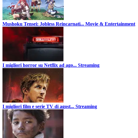
Mushoku Tensei: Jobless Reincarnati...
Movie & Entertainment
I migliori horror su Netflix ad ago...
Streaming
I migliori film e serie TV di agost...
Streaming