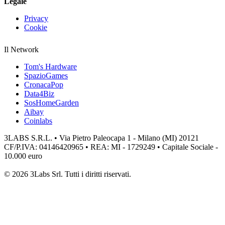
Legale
Privacy
Cookie
Il Network
Tom's Hardware
SpazioGames
CronacaPop
Data4Biz
SosHomeGarden
Aibay
Coinlabs
3LABS S.R.L. • Via Pietro Paleocapa 1 - Milano (MI) 20121
CF/P.IVA: 04146420965 • REA: MI - 1729249 • Capitale Sociale -
10.000 euro
© 2026 3Labs Srl. Tutti i diritti riservati.