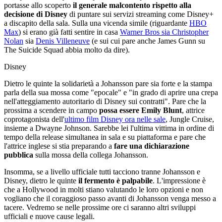
portasse allo scoperto
il generale malcontento rispetto alla
decisione di Disney
di puntare sui servizi streaming come Disney+
a discapito della sala. Sulla una vicenda simile (riguardante
HBO
Max
) si erano già fatti sentire in casa
Warner Bros sia Christopher
Nolan
sia
Denis Villeneuve
(e sui cui pare anche James Gunn su
The Suicide Squad abbia molto da dire).
Disney
Dietro le quinte la solidarietà a Johansson pare sia forte e la stampa
parla della sua mossa come "epocale" e "in grado di aprire una crepa
nell'atteggiamento autoritario di Disney sui contratti". Pare che la
prossima a scendere in campo
possa essere Emily Blunt
, attrice
coprotagonista dell'
ultimo film Disney ora nelle sale
, Jungle Cruise,
insieme a Dwayne Johnson. Sarebbe lei l'ultima vittima in ordine di
tempo della release simultanea in sala e su piattaforma e pare che
l'attrice inglese si stia preparando a
fare una dichiarazione
pubblica
sulla mossa della collega Johansson.
Insomma, se a livello ufficiale tutti tacciono tranne Johansson e
Disney, dietro le quinte
il fermento è palpabile
. L'impressione è
che a Hollywood in molti stiano valutando le loro opzioni e non
vogliano che il coraggioso passo avanti di Johansson venga messo a
tacere. Vedremo se nelle prossime ore ci saranno altri sviluppi
ufficiali e nuove cause legali.