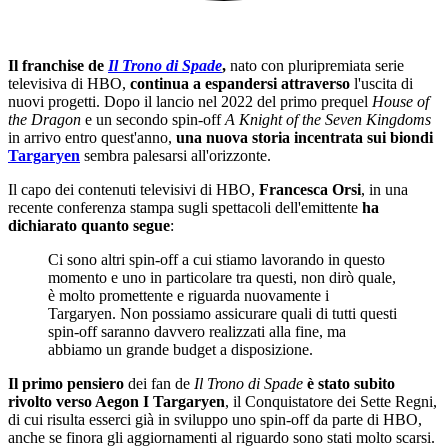
Il franchise de
Il Trono di Spade
,
nato con pluripremiata serie
televisiva di HBO,
continua a espandersi attraverso
l'uscita di
nuovi progetti. Dopo il lancio nel 2022 del primo prequel
House of
the Dragon
e un secondo spin-off
A Knight of the Seven Kingdoms
in arrivo entro quest'anno,
una nuova storia incentrata sui biondi
Targaryen
sembra palesarsi all'orizzonte.
Il capo dei contenuti televisivi di HBO,
Francesca Orsi
, in una
recente conferenza stampa sugli spettacoli dell'emittente
ha
dichiarato quanto segue
:
Ci sono altri spin-off a cui stiamo lavorando in questo
momento e uno in particolare tra questi, non dirò quale,
è molto promettente e riguarda nuovamente i
Targaryen. Non possiamo assicurare quali di tutti questi
spin-off saranno davvero realizzati alla fine, ma
abbiamo un grande budget a disposizione.
Il primo pensiero
dei fan de
Il Trono di Spade
è stato subito
rivolto verso Aegon I Targaryen
, il Conquistatore dei Sette Regni,
di cui risulta esserci già in sviluppo uno spin-off da parte di HBO,
anche se finora gli aggiornamenti al riguardo sono stati molto scarsi.