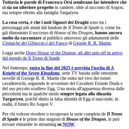
Tuttavia le parole di Francesca Orsi sembrano far intendere che
ci sia un ulteriore progetto
in cantiere, oltre al racconto di Aegon,
ma sempre riferito alla famiglia Targaryen.
La cosa certa, è che i noti Signori dei Draghi
sono tra i
personaggi più amati dal fandom de
Il Trono di Spade
e, come ha
già dimostrato il successo di
House of the Dragon
,
hanno ancora
molto da raccontare
al pubblico attraverso gli adattamenti delle
Cronache del Ghiaccio e del Fuoco
di
George R. R. Martin
.
Leggi anche
Dopo House of the Dragon, gli altri spin-off in arrivo
dal mondo de Il Trono di Spade
Nel frattempo,
entro la fine del 2025 è prevista l'uscita di
A
Knight of the Seven Kingdoms
, serie TV basata sulle omonime
novelle di George R. R. Martin che entra nel vivo dei tornei
cavallereschi, seguendo le avventure del Cavaliere Errante Dunk e
del suo piccolo scudiero Egg. Una storia all'apparenza diversa dalle
precedenti ma in qualche modo
sempre legata alla dinastia
Targaryen
, poiché dietro la falsa identità di Egg si nasconde, in
realtà, il futuro Re Aegon V.
Per chi volesse rivedere o recuperare la serie completa de
Il Trono
di Spade
e
le prime due stagioni di
House of the Dragon
, le può
trovare entrambe in streaming
su
NOW
.