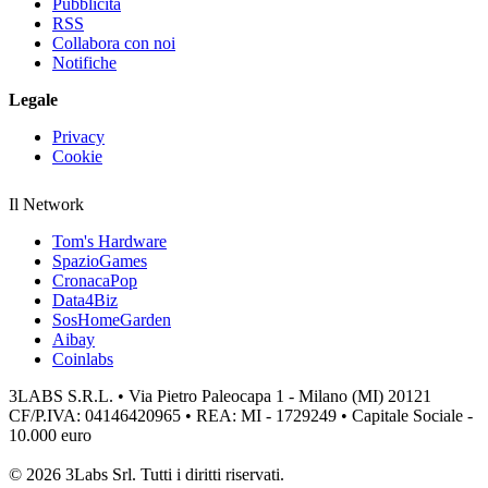
Pubblicità
RSS
Collabora con noi
Notifiche
Legale
Privacy
Cookie
Il Network
Tom's Hardware
SpazioGames
CronacaPop
Data4Biz
SosHomeGarden
Aibay
Coinlabs
3LABS S.R.L. • Via Pietro Paleocapa 1 - Milano (MI) 20121
CF/P.IVA: 04146420965 • REA: MI - 1729249 • Capitale Sociale -
10.000 euro
© 2026 3Labs Srl. Tutti i diritti riservati.