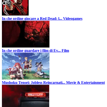
In che ordine giocare a Red Dead: l...
Videogames
In che ordine guardare i film di Ev...
Film
Mushoku Tensei: Jobless Reincarnati...
Movie & Entertainment