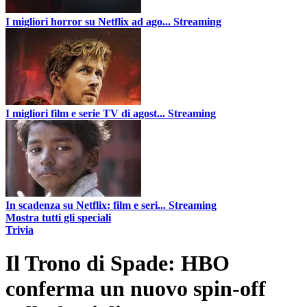
I migliori horror su Netflix ad ago...
Streaming
I migliori film e serie TV di agost...
Streaming
In scadenza su Netflix: film e seri...
Streaming
Mostra tutti gli speciali
Trivia
Il Trono di Spade: HBO
conferma un nuovo spin-off