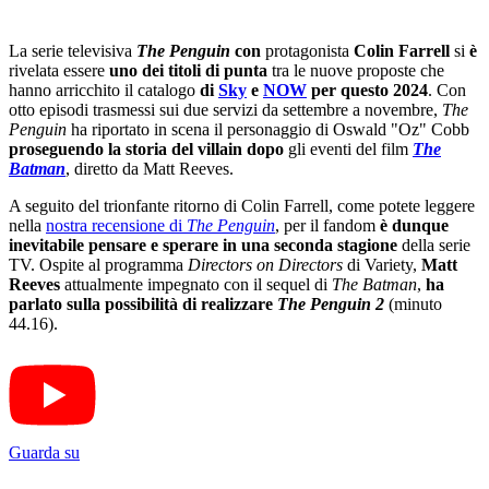
La serie televisiva
The Penguin
con
protagonista
Colin Farrell
si
è
rivelata essere
uno dei titoli di punta
tra le nuove proposte che
hanno arricchito il catalogo
di
Sky
e
NOW
per questo 2024
. Con
otto episodi trasmessi sui due servizi da settembre a novembre,
The
Penguin
ha riportato in scena il personaggio di Oswald "Oz" Cobb
proseguendo la storia del villain dopo
gli eventi del film
The
Batman
, diretto da Matt Reeves.
A seguito del trionfante ritorno di Colin Farrell, come potete leggere
nella
nostra recensione di
The Penguin
, per il fandom
è dunque
inevitabile pensare e sperare in una seconda stagione
della serie
TV. Ospite al programma
Directors on Directors
di Variety,
Matt
Reeves
attualmente impegnato con il sequel di
The Batman
,
ha
parlato sulla possibilità di realizzare
The Penguin 2
(minuto
44.16).
Guarda su