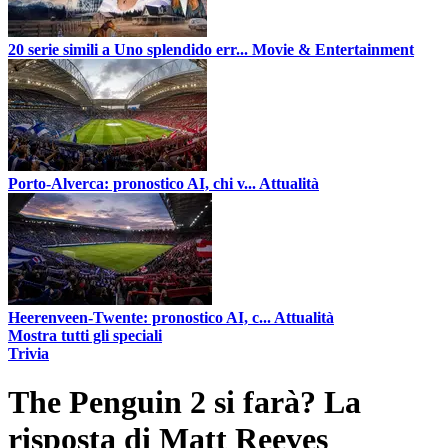
20 serie simili a Uno splendido err...
Movie & Entertainment
Porto-Alverca: pronostico AI, chi v...
Attualità
Heerenveen-Twente: pronostico AI, c...
Attualità
Mostra tutti gli speciali
Trivia
The Penguin 2 si farà? La
risposta di Matt Reeves