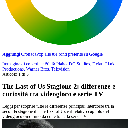
Aggiungi
CronacaPop alle tue fonti preferite su
Google
Immagine di copertina: 6th & Idaho, DC Studios, Dylan Clark
Productions, Warner Bros. Television
Articolo 1 di 5
The Last of Us Stagione 2: differenze e
curiosità tra videogioco e serie TV
Leggi per scoprire tutte le differenze principali intercorse tra la
seconda stagione di The Last of Us e il relativo capitolo del
videogioco omonimo da cui è tratta la serie TV.