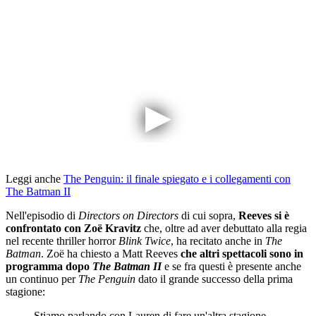
Leggi anche
The Penguin: il finale spiegato e i collegamenti con
The Batman II
Nell'episodio di
Directors on Directors
di cui sopra,
Reeves si è
confrontato con Zoë Kravitz
che, oltre ad aver debuttato alla regia
nel recente thriller horror
Blink Twice
, ha recitato anche in
The
Batman
. Zoë ha chiesto a Matt Reeves
che altri spettacoli sono in
programma dopo
The Batman II
e se fra questi è presente anche
un continuo per
The Penguin
dato il grande successo della prima
stagione:
Stiamo parlando con Lauren di fare un'altra stagione,