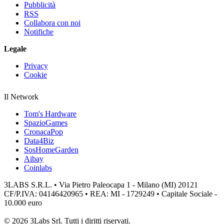
Pubblicità
RSS
Collabora con noi
Notifiche
Legale
Privacy
Cookie
Il Network
Tom's Hardware
SpazioGames
CronacaPop
Data4Biz
SosHomeGarden
Aibay
Coinlabs
3LABS S.R.L. • Via Pietro Paleocapa 1 - Milano (MI) 20121
CF/P.IVA: 04146420965 • REA: MI - 1729249 • Capitale Sociale -
10.000 euro
© 2026 3Labs Srl. Tutti i diritti riservati.