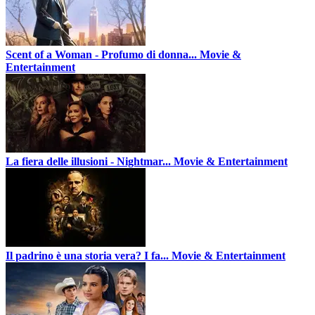
Scent of a Woman - Profumo di donna...
Movie &
Entertainment
La fiera delle illusioni - Nightmar...
Movie & Entertainment
Il padrino è una storia vera? I fa...
Movie & Entertainment