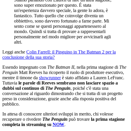
sono super emozionato per questo. É stata
un'esperienza davvero speciale, la gente lo adora, è
fantastico. Tutto quello che coinvolge diventa un
obbiettivo, sono davvero fortunato a farne parte. Mi
sento come se questi personaggi appartenessero al
mondo. Quindi si tratta di provare a rappresentarli
personalmente nel modo migliore per avvicinarli agli
altri.
Leggi anche
Colin Farrell: il Pinguino in The Batman 2 per la
conclusione della sua storia?
Essendo impegnato con
The Batman II
, nella prima stagione di
The
Penguin
Matt Reeves ha ricoperto il ruolo di produttore esecutivo,
mentre il timone da
showrunner
è stato affidato a Lauren LeFranc.
Tuttavia
le parole di Reeves sembrano non lasciare spazio a
dubbi sul continuo di
The Penguin
, poiché c'è stata una
conversazione al riguardo dimostrando che si tratta di un progetto
preso in considerazione, grazie anche alla risposta positiva del
pubblico.
In attesa di conoscere ulteriori sviluppi in merito, chi volesse
recuperare o rivedere
The Penguin
può trovare
la prima stagione
completa in streaming su
NOW
.