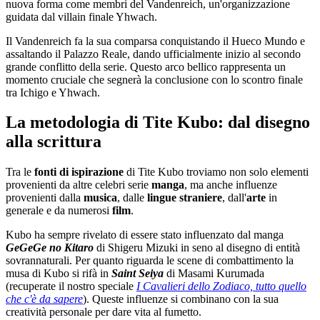
nuova forma come membri del Vandenreich, un'organizzazione
guidata dal villain finale Yhwach.
Il Vandenreich fa la sua comparsa conquistando il Hueco Mundo e
assaltando il Palazzo Reale, dando ufficialmente inizio al secondo
grande conflitto della serie. Questo arco bellico rappresenta un
momento cruciale che segnerà la conclusione con lo scontro finale
tra Ichigo e Yhwach.
La metodologia di Tite Kubo: dal disegno
alla scrittura
Tra le
fonti di ispirazione
di Tite Kubo troviamo non solo elementi
provenienti da altre celebri serie
manga
, ma anche influenze
provenienti dalla
musica
, dalle
lingue straniere
, dall'
arte
in
generale e da numerosi
film
.
Kubo ha sempre rivelato di essere stato influenzato dal manga
GeGeGe
no Kitaro
di Shigeru Mizuki in seno al disegno di entità
sovrannaturali. Per quanto riguarda le scene di combattimento la
musa di Kubo si rifà in
Saint Seiya
di Masami Kurumada
(recuperate il nostro speciale
I Cavalieri dello Zodiaco, tutto quello
che c'è da sapere
). Queste influenze si combinano con la sua
creatività personale per dare vita al fumetto.