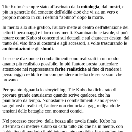
Tite Kubo è sempre stato affascinato dalla
mitologia
, dai mostri, e
più in generale dal concetto dell'aldilà cioè che vi sia un vero e
proprio mondo in cui i defunti "abitino" dopo la morte.
In merito allo stile grafico, l'autore mette al centro dell'attenzione dei
lettori i personaggi e i loro movimenti. Esaminando le tavole, si può
notare come Kubo si concentri sui dettagli e sul character design, dal
tratto del viso fino ai costumi e agli accessori, a volte trascurando le
ambientazioni
e gli
sfondi
.
Le scene d'azione e i combattimenti sono realizzati in un modo
quanto più realistico possibile. In più l'autore presta particolare
attenzione nel rappresentare
ferite realistiche
al fine di rendere i
personaggi credibili e far comprendere ai lettori le sensazioni che
provano.
Per quanto riguarda lo storytelling, Tite Kubo ha dichiarato di
provare grande entusiasmo quando scrive qualcosa che ha
pianificato da tempo. Nonostante i combattimenti siano spesso
sanguinosi e realistici, l'autore non rinuncia al gag, mitigando le
tensioni delle battaglie con momenti comici.
Nel processo creativo, dalla bozza alla tavola finale, Kubo ha
affermato di mettere subito su carta tutto ciò che ha in mente, con
l'obiettivo di renderlo il più interessante possibile. Per raggiungere