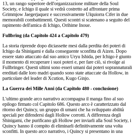
13, un rango superiore dell'organizzazione militare della Soul
Society, e Ichigo il quale si vedrà costretto ad affrontare prima
Grimmjow Jaegerjaquez e successivamente Ulquiorra Cifer in due
memorabili combattimenti. Questi scontri si scatenano a seguito del
rapimento dell'amica di Ichigo, Orihime Inoue.
Fullbring (da Capitolo 424 a Capitolo 479)
La storia riprende dopo diciassette mesi dalla perdita dei poteri di
Ichigo da Shinigami e dalla conseguente sconfitta di Aizen. Dopo
essere stato attaccato dal suo amico Uryu Ishida, per Ichigo è giunto
il momento di recuperare i suoi poteri e, per fare ciò, si rivolge ai
Fullbringer. Questi ultimi sono esseri umani dai poteri soprannaturali
ereditati dalle loro madri quando sono state attaccate da Hollow, in
particolare del leader di Xcution, Kugo Ginjo.
La Guerra dei Mille Anni (da Capitolo 480 - conclusione)
L'ultimo grande arco narrativo accompagna il manga fino al suo
epilogo firmato col Capitolo 686. Questo arco è caratterizzato dal
ritorno dei Quincy, un gruppo di umani che ha sviluppato abilità
speciali per difendersi dagli Hollow corrotti. A differenza degli
Shinigami, che purificano gli Hollow per inviarli alla Soul Society, i
Quincy hanno il compito di eliminarli definitivamente una volta
sconfitti. In questo arco narrativo, i Quincy si presentano in una