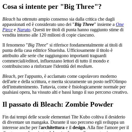
Cosa si intente per "Big Three"?
Bleach
ha ottenuto ampio consenso sia dalla critica che dagli
appassionati ed è considerato uno dei "
Big Three
" insieme a
One
Piece
e
Naruto
. Questi tre titoli di punta hanno raggiunto stime di
vendita intorno alle 120 milioni di copie ciascuno.
Il fenomeno "
Big Three
" si riferisce fondamentalmente ai titoli di
punta della casa editrice Shueisha. Ufficiosamente il titolo è
attribuito alle serie che raggiungono importanti traguardi
commerciali/editori, influenzano lettori di tutto il mondo e
contribuiscono a rinforzare l'identità del
medium
.
Bleach
, per l'appunto, è acclamato come capolavoro moderno
dell'arte e della scrittura, e merita sicuramente un posto nell'Olimpo
dell'intrattenimento. Tuttavia, come è fisiologicamente normale per
qualsiasi opera, ha vissuto alti e bassi lungo il suo percorso creativo.
Il passato di Bleach: Zombie Powder
Fin dai tempi delle scuole elementari Tite Kubo coltiva il desiderio
di diventare un mangaka. Durante il suo percorso egli sviluppa un
interesse anche per l'
architettura
e il
design
. Alla fine l'amore per il