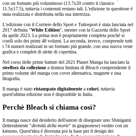
con un formato più voluminoso (13.7x20 contro il classico
11.5x17.5), tuttavia i contenuti restano tali. L'edizione in questione è
stata realizzata e distribuita nella sua interezza.
L'edizione con il Corriere dello Sport e Tuttosport è stata lanciata nel
2017 definita "
White Edition
", mentre con la Gazzetta dello Sport
da aprile 2023. La prima non è propriamente completa poichè si
confà solo dei primi 48 volumi. La seconda, invece, comprende tutti
i 74 numeri realizzati in un formato più grande, con una nuova veste
grafica e completi di alette di copertina.
Nel corso delle prime battute del 2021 Planet Manga ha lanciato la
steelbox da collezione
a tiratura limitata di
Bleach
comprendente il
primo volume del manga con cover alternativa, magnete e una
litografia.
Il manga è stato
ristampato digitalmente
a
colori
, tuttavia
quest'ultima edizione non è disponibile in Italia.
Perchè Bleach si chiama così?
Il manga nasce dal desiderio dell'autore di disegnare uno Shinigami
(letteralmente "
divinità della morte
" in giapponese) vestito con un
kimono. Quest'idea è divenuta poi la base per il design dei