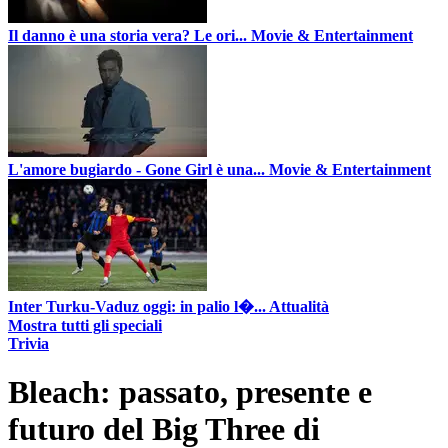
Il danno è una storia vera? Le ori...
Movie & Entertainment
L'amore bugiardo - Gone Girl è una...
Movie & Entertainment
Inter Turku-Vaduz oggi: in palio l�...
Attualità
Mostra tutti gli speciali
Trivia
Bleach: passato, presente e
futuro del Big Three di