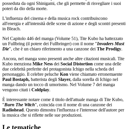
posseduta da ogni Shinigami, che gli permette di risvegliare i suoi
poteri da dio della morte.
L'influenza del cinema e della musica rock contribuiscono
all'energia e all'intensità delle scene di azione e degli scontri presenti
in Bleach.
Nel Capitolo 446 del manga (Volume 51), Tite Kubo ha battezzato
un Fullbring (il potere dei Fullbringer) con il nome "
Invaders Must
Die
", che è un chiaro riferimento a una canzone dei
The Prodigy
.
Ancora, nel manga sono presenti anche altre citazioni musicali. Tite
Kubo menziona
Mike Ness
dei
Social Distortion
come una delle
due celebrità preferite del protagonista Ichigo nella scheda del
personaggio. Il celebre peluche
Kon
viene chiamato erronemaente
Paul Bostaph,
batterista degli
Slayer,
dalla sorella di Ichigo nel
manga dando un tocco di umorismo. Nel Volume 7 del manga
vengono citati i
Coldplay
.
È interessante notare come il titolo dell'attuale manga di Tite Kubo,
"
Burn The Witch
", coincida con il nome di una canzone dei
Radiohead
. Questo dimostra l'influenza e l'interesse dell'autore per
la musica che si riflette nelle sue produzioni.
Le tematiche