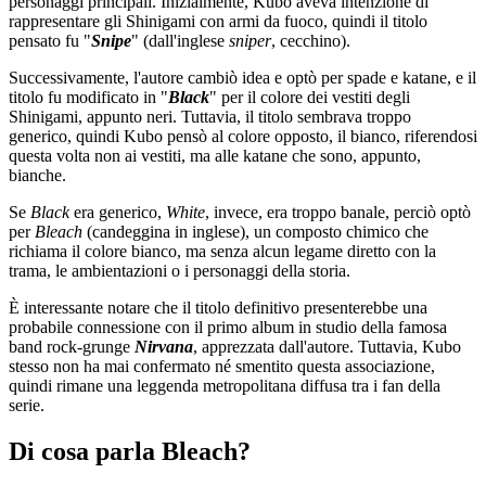
personaggi principali. Inizialmente, Kubo aveva intenzione di
rappresentare gli Shinigami con armi da fuoco, quindi il titolo
pensato fu "
Snipe
" (dall'inglese
sniper
, cecchino).
Successivamente, l'autore cambiò idea e optò per spade e katane, e il
titolo fu modificato in "
Black
" per il colore dei vestiti degli
Shinigami, appunto neri. Tuttavia, il titolo sembrava troppo
generico, quindi Kubo pensò al colore opposto, il bianco, riferendosi
questa volta non ai vestiti, ma alle katane che sono, appunto,
bianche.
Se
Black
era generico,
White
, invece, era troppo banale, perciò optò
per
Bleach
(candeggina in inglese), un composto chimico che
richiama il colore bianco, ma senza alcun legame diretto con la
trama, le ambientazioni o i personaggi della storia.
È interessante notare che il titolo definitivo presenterebbe una
probabile connessione
con il primo album in studio della famosa
band rock-grunge
Nirvana
, apprezzata dall'autore. Tuttavia, Kubo
stesso non ha mai confermato né smentito questa associazione,
quindi rimane una leggenda metropolitana diffusa tra i fan della
serie.
Di cosa parla Bleach?