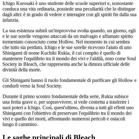
Ichigo Kurosaki è uno studente delle scuole superiori e, nonostante
conduca una vita ordinaria, possiede una peculiarità che lo distingue
dagli altri: è in grado di vedere e interagire con gli spiriti fin dalla sua
infanzia.
La sua esistenza subirà un'improvvisa svolta quando, un giorno, egli
e le sue sorelle vengono attaccati da un malvagio e affamato spirito
tormentato conosciuto come Hollow. Nel momento in cui sembra
che tutto sia perduto, Ichigo e le sue sorelle ricevono l'aiuto di uno
Shinigami di nome Kuchiki Rukia, il cui compito è quello di
mantenere l'equilibrio tra il mondo dei vivi e l'aldilà, noto come Soul
Society in Bleach, che rappresenta anche la dimora ufficiale delle
divinità della morte.
Gli Shinigami hanno il ruolo fondamentale di purificare gli Hollow e
condurli verso la Soul Society.
Durante il primo scontro fondamentale della serie, Rukia subisce
una ferita grave e, per sopravvivere, si vede costretta a trasferire i
suoi poteri a Ichigo. Così, quest'ultimo, diventa a tutti gli effetti uno
Shinigami con l'obiettivo di preservare l'equilibrio tra il mondo dei
vivi e quello dei morti, affrontando numerosi pericoli e ostacoli
lungo il cammino.
Le saghe principali di Bleach