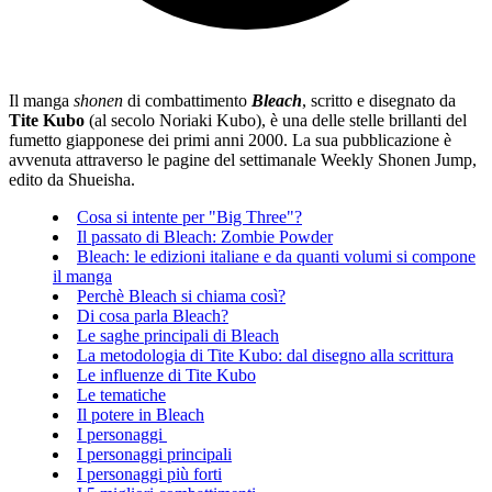
Il manga
shonen
di combattimento
Bleach
, scritto e disegnato da
Tite Kubo
(al secolo Noriaki Kubo), è una delle stelle brillanti del
fumetto giapponese dei primi anni 2000. La sua pubblicazione è
avvenuta attraverso le pagine del settimanale Weekly Shonen Jump,
edito da Shueisha.
Cosa si intente per "Big Three"?
Il passato di Bleach: Zombie Powder
Bleach: le edizioni italiane e da quanti volumi si compone
il manga
Perchè Bleach si chiama così?
Di cosa parla Bleach?
Le saghe principali di Bleach
La metodologia di Tite Kubo: dal disegno alla scrittura
Le influenze di Tite Kubo
Le tematiche
Il potere in Bleach
I personaggi
I personaggi principali
I personaggi più forti