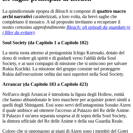
La quindicennale epopea di
Bleach
si compone di
quattro macro
archi narrativi
caratterizzati, a loro volta, da brevi saghe che
completano il mosaico. A tal proposito invitiamo a recuperare il
nostro certosino
approfondimento
Bleach: gli episodi da guardare (e
i filler da evitare)
.
Soul Society (da Capitolo 1 a Capitolo 182)
La storia ruota attorno al protagonista Ichigo Kurosaki, dotato del
dono di vedere gli spiriti e di guidarli verso l'aldilà della Soul
Society, e ai suoi compagni di missione che si uniscono per salvare
Rukia Kuchiki. La missione del gruppo consiste nel proteggere
Rukia dall'esecuzione ordita dai suoi superiori nella Soul Society.
Arrancar (da Capitolo 183 a Capitolo 423)
Nell'arco degli Arrancar è introdotta la figura degli Hollow, entità
che hanno abbandonato le loro maschere per acquisire poteri simili a
quelli degli Shinigami. Essi sono servi dell'antagonista Sosuke Aizen
il quale ambisce ad ottenere l'accesso al Palazzo del Re delle Anime.
Il Palazzo è un'area separata sospesa al di sopra della Soul Society,
la dimora ufficiale del Re delle Anime e della sua Guardia Reale.
Coloro che si oppongono ai piani di Aizen sono i membri del Gotei