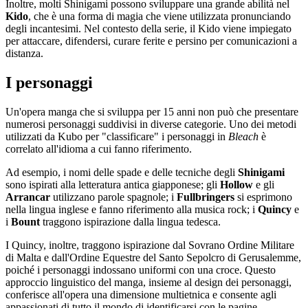
Inoltre, molti Shinigami possono sviluppare una grande abilità nel
Kido
, che è una forma di magia che viene utilizzata pronunciando
degli incantesimi. Nel contesto della serie, il Kido viene impiegato
per attaccare, difendersi, curare ferite e persino per comunicazioni a
distanza.
I personaggi
Un'opera manga che si sviluppa per 15
anni non può che presentare
numerosi personaggi suddivisi in diverse categorie. Uno dei metodi
utilizzati da Kubo per "classificare" i personaggi in
Bleach
è
correlato all'idioma a cui fanno riferimento.
Ad esempio, i nomi delle spade e delle tecniche degli
Shinigami
sono ispirati alla letteratura antica giapponese; gli
Hollow
e gli
Arrancar
utilizzano parole spagnole; i
Fullbringers
si esprimono
nella lingua inglese e fanno riferimento alla musica rock; i
Quincy
e
i
Bount
traggono ispirazione dalla lingua tedesca.
I Quincy, inoltre, traggono ispirazione dal Sovrano Ordine Militare
di Malta e dall'Ordine Equestre del Santo Sepolcro di Gerusalemme,
poiché i personaggi indossano uniformi con una croce. Questo
approccio linguistico del manga, insieme al design dei personaggi,
conferisce all'opera una dimensione multietnica e consente agli
appassionati di tutto il mondo di identificarsi con le pagine