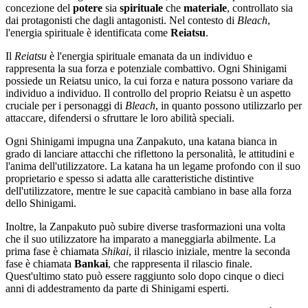
concezione del
potere
sia
spirituale
che
materiale
, controllato sia
dai protagonisti che dagli antagonisti. Nel contesto di
Bleach
,
l'energia spirituale è identificata come
Reiatsu
.
Il
Reiatsu
è l'energia spirituale emanata da un individuo e
rappresenta la sua
forza e potenziale combattivo. Ogni Shinigami
possiede un Reiatsu unico, la cui forza e natura possono variare da
individuo a individuo. Il controllo del proprio Reiatsu è un aspetto
cruciale per i personaggi di
Bleach
, in quanto possono utilizzarlo per
attaccare, difendersi o sfruttare le loro abilità speciali.
Ogni Shinigami impugna una Zanpakuto, una katana bianca in
grado di lanciare attacchi che riflettono la personalità, le attitudini e
l'anima dell'utilizzatore. La katana ha un legame profondo con il suo
proprietario e spesso si adatta alle caratteristiche distintive
dell'utilizzatore, mentre le sue capacità cambiano in base alla forza
dello Shinigami.
Inoltre, la Zanpakuto può subire diverse trasformazioni una volta
che il suo utilizzatore ha imparato a maneggiarla abilmente. La
prima fase è chiamata
Shikai
, il rilascio iniziale, mentre la seconda
fase è chiamata
Bankai
, che rappresenta il rilascio finale.
Quest'ultimo stato può essere raggiunto solo dopo cinque o dieci
anni di addestramento da parte di Shinigami esperti.