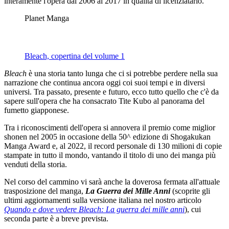
interamente l'opera dal 2006 al 2017 in qualità di licenziatario.
Planet Manga
Bleach, copertina del volume 1
Bleach
è una storia tanto lunga che ci si potrebbe perdere nella sua
narrazione che continua ancora oggi coi suoi tempi e in diversi
universi. Tra passato, presente e futuro, ecco tutto quello che c'è da
sapere sull'opera che ha consacrato Tite Kubo al panorama del
fumetto giapponese.
Tra i riconoscimenti dell'opera si annovera il premio come miglior
shonen nel 2005 in occasione della 50^ edizione di Shogakukan
Manga Award e, al 2022, il record personale di 130 milioni di copie
stampate in tutto il mondo, vantando il titolo di uno dei manga più
venduti della storia.
Nel corso del cammino vi sarà anche la doverosa fermata all'attuale
trasposizione del manga,
La Guerra dei Mille Anni
(scoprite gli
ultimi aggiornamenti sulla versione italiana nel nostro articolo
Quando e dove vedere Bleach: La guerra dei mille anni
), cui
seconda parte è a breve prevista.