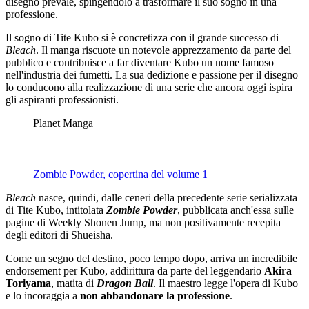
disegno prevale, spingendolo a trasformare il suo sogno in una
professione.
Il sogno di Tite Kubo si è concretizza con il grande successo di
Bleach
. Il manga riscuote un notevole apprezzamento da parte del
pubblico e contribuisce a far diventare Kubo un nome famoso
nell'industria dei fumetti. La sua dedizione e passione per il disegno
lo conducono alla realizzazione di una serie che ancora oggi ispira
gli aspiranti professionisti.
Planet Manga
Zombie Powder, copertina del volume 1
Bleach
nasce, quindi, dalle ceneri della precedente serie serializzata
di Tite Kubo, intitolata
Zombie Powder
, pubblicata anch'essa sulle
pagine di Weekly Shonen Jump, ma non positivamente recepita
degli editori di Shueisha.
Come un segno del destino, poco tempo dopo, arriva un incredibile
endorsement
per Kubo, addirittura da parte del leggendario
Akira
Toriyama
, matita di
Dragon Ball
. Il maestro legge l'opera di Kubo
e lo incoraggia a
non abbandonare la professione
.