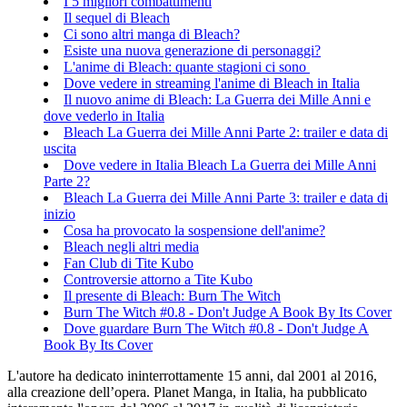
I 5 migliori combattimenti
Il sequel di Bleach
Ci sono altri manga di Bleach?
Esiste una nuova generazione di personaggi?
L'anime di Bleach: quante stagioni ci sono
Dove vedere in streaming l'anime di Bleach in Italia
Il nuovo anime di Bleach: La Guerra dei Mille Anni e
dove vederlo in Italia
Bleach La Guerra dei Mille Anni Parte 2: trailer e data di
uscita
Dove vedere in Italia Bleach La Guerra dei Mille Anni
Parte 2?
Bleach La Guerra dei Mille Anni Parte 3: trailer e data di
inizio
Cosa ha provocato la sospensione dell'anime?
Bleach negli altri media
Fan Club di Tite Kubo
Controversie attorno a Tite Kubo
Il presente di Bleach: Burn The Witch
Burn The Witch #0.8 - Don't Judge A Book By Its Cover
Dove guardare Burn The Witch #0.8 - Don't Judge A
Book By Its Cover
L'autore ha dedicato ininterrottamente 15 anni, dal 2001 al 2016,
alla creazione dell’opera. Planet Manga, in Italia, ha pubblicato