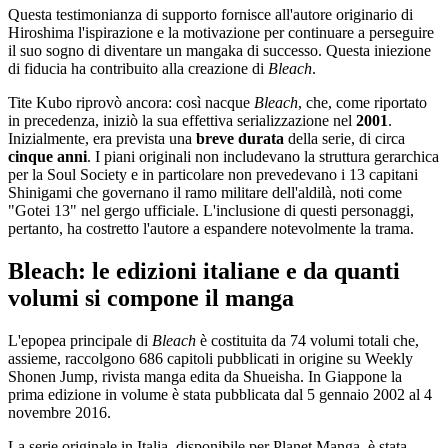
Questa testimonianza di supporto fornisce all'autore originario di
Hiroshima l'ispirazione e la motivazione per continuare a perseguire
il suo sogno di diventare un mangaka di successo. Questa iniezione
di fiducia ha contribuito alla creazione di
Bleach
.
Tite Kubo riprovò ancora: così nacque
Bleach
, che, come riportato
in precedenza, iniziò la sua effettiva serializzazione nel
2001
.
Inizialmente, era prevista una
breve durata
della serie, di circa
cinque anni
. I piani originali non includevano la struttura gerarchica
per la Soul Society e in particolare non prevedevano i 13 capitani
Shinigami che governano il ramo militare dell'aldilà, noti come
"Gotei 13" nel gergo ufficiale. L'inclusione di questi personaggi,
pertanto, ha costretto l'autore a espandere notevolmente la trama.
Bleach: le edizioni italiane e da quanti
volumi si compone il manga
L'epopea principale di
Bleach
è costituita da 74 volumi totali che,
assieme, raccolgono 686 capitoli pubblicati in origine su Weekly
Shonen Jump, rivista manga edita da Shueisha. In Giappone la
prima edizione in volume è stata pubblicata dal 5 gennaio 2002 al 4
novembre 2016.
La serie originale in Italia, disponibile per Planet Manga, è stata