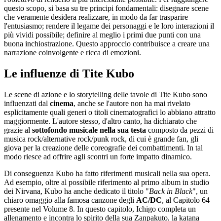
questo scopo, si basa su tre principi fondamentali: disegnare scene
che veramente desidera realizzare, in modo da far trasparire
l'entusiasmo; rendere il legame dei personaggi e le loro interazioni il
più vividi possibile; definire al meglio i primi due punti con una
buona inchiostrazione. Questo approccio contribuisce a creare una
narrazione coinvolgente e ricca di emozioni.
Le influenze di Tite Kubo
Le scene di azione e lo storytelling delle tavole di Tite Kubo sono
influenzati dal
cinema
, anche se l'autore non ha mai rivelato
esplicitamente quali generi o titoli cinematografici lo abbiano attratto
maggiormente. L'autore stesso, d'altro canto, ha dichiarato che
grazie al
sottofondo musicale
nella sua testa
composto da pezzi di
musica rock/alternative rock/punk rock, di cui è grande fan, gli
giova per la creazione delle coreografie dei combattimenti. In tal
modo riesce ad offrire agli scontri un forte impatto dinamico.
Di conseguenza Kubo ha fatto riferimenti musicali nella sua opera.
Ad esempio, oltre al possibile riferimento al primo album in studio
dei Nirvana, Kubo ha anche dedicato il titolo "
Back in Black
", un
chiaro omaggio alla famosa canzone degli
AC/DC
, al Capitolo 64
presente nel Volume 8. In questo capitolo, Ichigo completa un
allenamento e incontra lo spirito della sua Zanpakuto, la katana