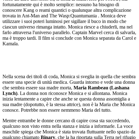
fortunatamente qui è molto semplice: nessuno ha bisogno di
conoscere Kang o reami quantici o qualunque altra complicazione
trovata in Ant-Man and The Wasp:Quantumania . Monica deve
utilizzare i suoi poteri luminosi per sigillare il buco in modo che
ciascun universo rimanga intatto. Monica riesce a chiuderli, ma nel
farlo attraversa l'universo parallelo. Captain Marvel cerca di salvarla,
ma è troppo tardi. Il film si conclude con Monica separata da Carol e
Kamala.
Nella scena dei titoli di coda, Monica si sveglia in quella che sembra
essere una specie di unità medica. Guarda intorno e vede una donna
che sembra essere sua madre morta,
Maria Rambeau (Lashana
Lynch)
. La donna non riconosce Monica e si allontana. Monica
inizia lentamente a capire che anche se questa donna assomiglia a
sua madre (dopotutto, è la stessa attrice), non è la Maria che Monica
conosce. Potrebbe non essere nemmeno Maria del tutto.
Mentre entrambe le donne cercano di capire cosa sta succedendo,
qualcuno non visto entra nella stanza e inizia a informarle. La voce
maschile spiega che Monica è stata trovata fluttuante nello spazio da
qualcuno chiamato
Binary
, che la ha riportata sulla Terra nel rifugio