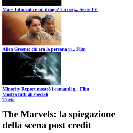
Mare Infuocato è un drago? La risp...
Serie TV
Allen Greene: chi era la persona ri...
Film
Minority Report mostrò i comandi g...
Film
Mostra tutti gli speciali
Trivia
The Marvels: la spiegazione
della scena post credit