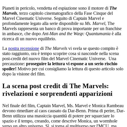
Pianeti in pericolo, vendetta ed espiazione sono il motore di
The
Marvels
, terzo capitolo cinematografico della Fase Cinque del
Marvel Cinematic Universe. Seguito di Captain Marvel e
profondamente legato alla serie disponibile su
Ms. Marvel
, The
Marvels rappresenta un banco di prova importante per un franchise
in ambasce, che dopo
Ant-Man and the Wasp: Quantumania
è alla
ricerca di un nuovo equilibrio.
La
nostra recensione
di
The Marvels
vi svela se questo compito è
stato raggiunto, ora è tempo scoprire cosa si nasconde nella scena
post-credit del nuovo film del Marvel Cinematic Universe. Una
precauzione:
proseguire la lettura vi espone a un serio rischio
spoiler!
Motivo per cui consigliamo la lettura di questo articolo solo
dopo la visione del film.
La scena post credit di The Marvels:
rivelazioni e sorprendenti apparizioni
Nel finale del film, Captain Marvel, Ms. Marvel e Monica Rambeau
devono rimediare al caos causato da Dar-Benn. Prima di perire, Dar-
Benn utilizza una massiccia quantità di potere per squarciare lo
spazio e il tempo, creando, come descrive Monica, un wormhole
verso un altro universo. Sì, si torna al multiverso per l'MCU, ma