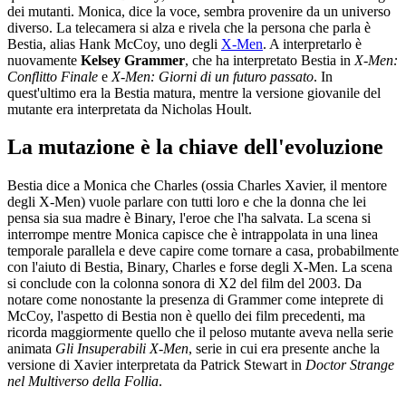
dei mutanti. Monica, dice la voce, sembra provenire da un universo
diverso. La telecamera si alza e rivela che la persona che parla è
Bestia, alias Hank McCoy, uno degli
X-Men
. A interpretarlo è
nuovamente
Kelsey Grammer
, che ha interpretato Bestia in
X-Men:
Conflitto Finale
e
X-Men: Giorni di un futuro passato
. In
quest'ultimo era la Bestia matura, mentre la versione giovanile del
mutante era interpretata da Nicholas Hoult.
La mutazione è la chiave dell'evoluzione
Bestia dice a Monica che Charles (ossia Charles Xavier, il mentore
degli X-Men) vuole parlare con tutti loro e che la donna che lei
pensa sia sua madre è Binary, l'eroe che l'ha salvata. La scena si
interrompe mentre Monica capisce che è intrappolata in una linea
temporale parallela e deve capire come tornare a casa, probabilmente
con l'aiuto di Bestia, Binary, Charles e forse degli X-Men. La scena
si conclude con la colonna sonora di X2 del film del 2003. Da
notare come nonostante la presenza di Grammer come inteprete di
McCoy, l'aspetto di Bestia non è quello dei film precedenti, ma
ricorda maggiormente quello che il peloso mutante aveva nella serie
animata
Gli Insuperabili X-Men
, serie in cui era presente anche la
versione di Xavier interpretata da Patrick Stewart in
Doctor Strange
nel Multiverso della Follia
.