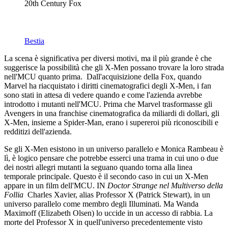
20th Century Fox
Bestia
La scena è significativa per diversi motivi, ma il più grande è che
suggerisce la possibilità che gli X-Men possano trovare la loro strada
nell'MCU quanto prima. Dall'acquisizione della Fox, quando
Marvel ha riacquistato i diritti cinematografici degli X-Men, i fan
sono stati in attesa di vedere quando e come l'azienda avrebbe
introdotto i mutanti nell'MCU. Prima che Marvel trasformasse gli
Avengers in una franchise cinematografica da miliardi di dollari, gli
X-Men, insieme a Spider-Man, erano i supereroi più riconoscibili e
redditizi dell'azienda.
Se gli X-Men esistono in un universo parallelo e Monica Rambeau è
lì, è logico pensare che potrebbe esserci una trama in cui uno o due
dei nostri allegri mutanti la seguano quando torna alla linea
temporale principale. Questo è il secondo caso in cui un X-Men
appare in un film dell'MCU. IN
Doctor Strange nel Multiverso della
Follia
Charles Xavier, alias Professor X (Patrick Stewart), in un
universo parallelo come membro degli Illuminati. Ma Wanda
Maximoff (Elizabeth Olsen) lo uccide in un accesso di rabbia. La
morte del Professor X in quell'universo precedentemente visto