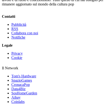
rimanere aggiornato sul mondo della cultura pop
Contatti
Pubblicità
RSS
Collabora con noi
Notifiche
Legale
Privacy
Cookie
Il Network
Tom's Hardware
SpazioGames
CronacaPop
Data4Biz
SosHomeGarden
Aibay
Coinlabs