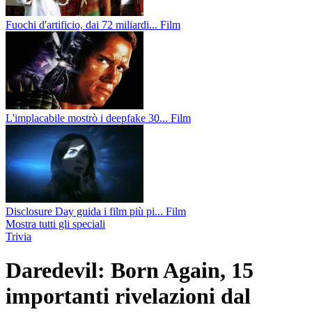
Fuochi d'artificio, dai 72 miliardi...
Film
L'implacabile mostrò i deepfake 30...
Film
Disclosure Day guida i film più pi...
Film
Mostra tutti gli speciali
Trivia
Daredevil: Born Again, 15
importanti rivelazioni dal