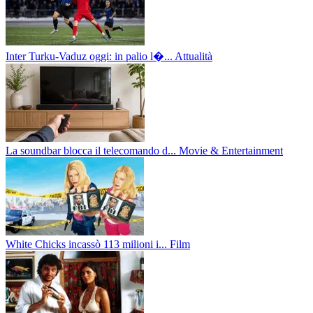
Inter Turku-Vaduz oggi: in palio l�...
Attualità
La soundbar blocca il telecomando d...
Movie & Entertainment
White Chicks incassò 113 milioni i...
Film