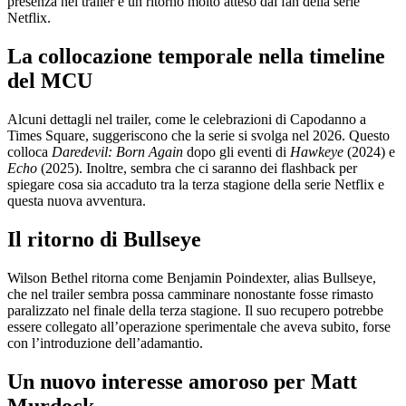
presenza nel trailer è un ritorno molto atteso dai fan della serie
Netflix.
La collocazione temporale nella timeline
del MCU
Alcuni dettagli nel trailer, come le celebrazioni di Capodanno a
Times Square, suggeriscono che la serie si svolga nel 2026. Questo
colloca
Daredevil: Born Again
dopo gli eventi di
Hawkeye
(2024) e
Echo
(2025). Inoltre, sembra che ci saranno dei flashback per
spiegare cosa sia accaduto tra la terza stagione della serie Netflix e
questa nuova avventura.
Il ritorno di Bullseye
Wilson Bethel ritorna come Benjamin Poindexter, alias Bullseye,
che nel trailer sembra possa camminare nonostante fosse rimasto
paralizzato nel finale della terza stagione. Il suo recupero potrebbe
essere collegato all’operazione sperimentale che aveva subito, forse
con l’introduzione dell’adamantio.
Un nuovo interesse amoroso per Matt
Murdock