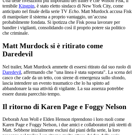
Una delle rivelazioni più importanti del trailer è che Wilson Fisk, il
temibile
Kingpin
, è stato eletto sindaco di New York City, come
anticipato nel finale della serie TV
Echo
. Matt Murdock accusa Fisk
di manipolare il sistema a proprio vantaggio, un’accusa
probabilmente fondata. Si ipotizza che Fisk possa lavorare per
bandire i vigilanti, consolidando così il proprio potere sia politico
che criminale.
Matt Murdock si è ritirato come
Daredevil
Nel trailer, Matt Murdock ammette di essersi ritirato dal suo ruolo di
Daredevil
, affermando che "una linea è stata superata". La scena del
casco che cade da un tetto, con sirene di emergenza sullo sfondo,
lascia intendere un evento traumatico che lo ha spinto ad
abbandonare la sua attività di vigilante. La sua assenza potrebbe
essere durata parecchio tempo.
Il ritorno di Karen Page e Foggy Nelson
Deborah Ann Woll e Elden Henson riprendono i loro ruoli come
Karen Page e Foggy Nelson, i due amici e collaboratori più stretti di
Matt. Sebbene inizialmente esclusi dai piani della serie, la loro