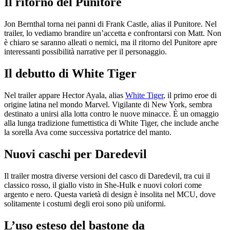
Il ritorno del Punitore
Jon Bernthal torna nei panni di Frank Castle, alias il Punitore. Nel
trailer, lo vediamo brandire un’accetta e confrontarsi con Matt. Non
è chiaro se saranno alleati o nemici, ma il ritorno del Punitore apre
interessanti possibilità narrative per il personaggio.
Il debutto di White Tiger
Nel trailer appare Hector Ayala, alias
White Tiger
, il primo eroe di
origine latina nel mondo Marvel. Vigilante di New York, sembra
destinato a unirsi alla lotta contro le nuove minacce. È un omaggio
alla lunga tradizione fumettistica di White Tiger, che include anche
la sorella Ava come successiva portatrice del manto.
Nuovi caschi per Daredevil
Il trailer mostra diverse versioni del casco di Daredevil, tra cui il
classico rosso, il giallo visto in She-Hulk e nuovi colori come
argento e nero. Questa varietà di design è insolita nel MCU, dove
solitamente i costumi degli eroi sono più uniformi.
L’uso esteso del bastone da