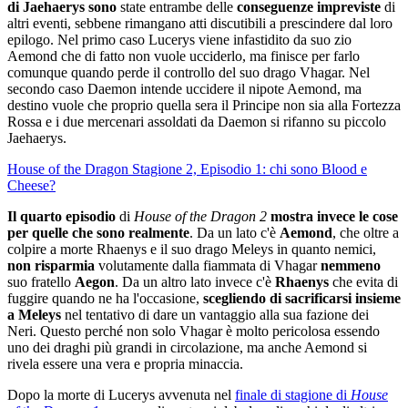
di Jaehaerys sono
state entrambe delle
conseguenze impreviste
di
altri eventi, sebbene rimangano atti discutibili a prescindere dal loro
epilogo. Nel primo caso Lucerys viene infastidito da suo zio
Aemond che di fatto non vuole ucciderlo, ma finisce per farlo
comunque quando perde il controllo del suo drago Vhagar. Nel
secondo caso Daemon intende uccidere il nipote Aemond, ma
destino vuole che proprio quella sera il Principe non sia alla Fortezza
Rossa e i due mercenari assoldati da Daemon si rifanno su piccolo
Jaehaerys.
House of the Dragon Stagione 2, Episodio 1: chi sono Blood e
Cheese?
Il quarto episodio
di
House of the Dragon 2
mostra invece le cose
per quelle che sono realmente
. Da un lato c'è
Aemond
, che oltre a
colpire a morte Rhaenys e il suo drago Meleys in quanto nemici,
non risparmia
volutamente dalla fiammata di Vhagar
nemmeno
suo fratello
Aegon
. Da un altro lato invece c'è
Rhaenys
che evita di
fuggire quando ne ha l'occasione,
scegliendo di sacrificarsi insieme
a Meleys
nel tentativo di dare un vantaggio alla sua fazione dei
Neri. Questo perché non solo Vhagar è molto pericolosa essendo
uno dei draghi più grandi in circolazione, ma anche Aemond si
rivela essere una vera e propria minaccia.
Dopo la morte di Lucerys avvenuta nel
finale di stagione di
House