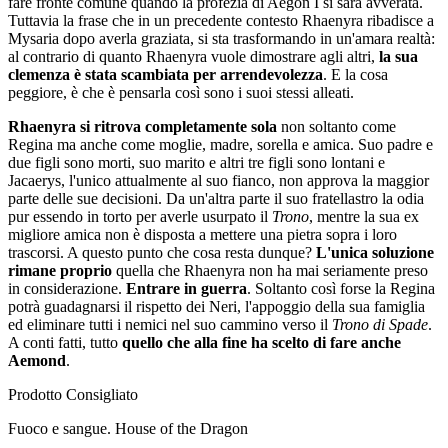
fare fronte comune quando la profezia di Aegon I si sarà avverata.
Tuttavia la frase che in un precedente contesto Rhaenyra ribadisce a
Mysaria dopo averla graziata, si sta trasformando in un'amara realtà:
al contrario di quanto Rhaenyra vuole dimostrare agli altri,
la sua
clemenza è stata scambiata per arrendevolezza
. E la cosa
peggiore, è che è pensarla così sono i suoi stessi alleati.
Rhaenyra si ritrova completamente sola
non soltanto come
Regina ma anche come moglie, madre, sorella e amica. Suo padre e
due figli sono morti, suo marito e altri tre figli sono lontani e
Jacaerys, l'unico attualmente al suo fianco, non approva la maggior
parte delle sue decisioni. Da un'altra parte il suo fratellastro la odia
pur essendo in torto per averle usurpato il
Trono
, mentre la sua ex
migliore amica non è disposta a mettere una pietra sopra i loro
trascorsi. A questo punto che cosa resta dunque?
L'unica soluzione
rimane proprio
quella che Rhaenyra non ha mai seriamente preso
in considerazione.
Entrare in guerra
. Soltanto così forse la Regina
potrà guadagnarsi il rispetto dei Neri, l'appoggio della sua famiglia
ed eliminare tutti i nemici nel suo cammino verso il
Trono di Spade
.
A conti fatti, tutto
quello che alla fine ha scelto di fare anche
Aemond
.
Prodotto Consigliato
Fuoco e sangue. House of the Dragon