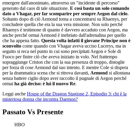
emergere dall'anonimato, attraverso un "incidente di percorso"
generato dal caos di tale situazione.
E così basta un solo comando
dato a Vhagar, per far scomparire per sempre Aegon dal cielo
.
Soltanto dopo di ciò Aemond torna a concentrarsi su Rhaenys, per
concludere quella che era la sua vera missione. Non solo perché
Rhaenys è testimone di quanto è davvero accaduto con Aegon, ma
anche perché ormai Aemond è inebriato dall'adrenalina per quello
che ha appena fatto.
Questa volta infatti il giovane Principe non è
sconvolto
come quando con Vhagar aveva ucciso Lucerys, ma in
seguito si reca nel punto in cui sono precipitati Aegon e Sole di
Fuoco per finire ciò che aveva iniziato in volo. Nel frattempo
sopraggiunge Criston che con la sua presenza di troppo, distoglie
per forza di cose Aemond dal suo intento. E mentre Cole si dispera
per la drammatica scena che si ritrova davanti,
Aemond
si allontana
senza battere ciglio dopo aver raccolto il pugnale di Aegon perché
ormai
ha già deciso: è lui il nuovo Re
.
Leggi anche
House of the Dragon Stagione 2, Episodio 3: chi è la
misteriosa donna che incontra Daemon?
Passato Vs Presente
HBO