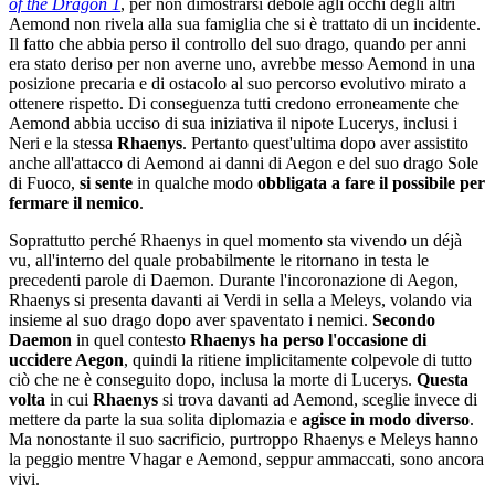
of the Dragon 1
, per non dimostrarsi debole agli occhi degli altri
Aemond non rivela alla sua famiglia che si è trattato di un incidente.
Il fatto che abbia perso il controllo del suo drago, quando per anni
era stato deriso per non averne uno, avrebbe messo Aemond in una
posizione precaria e di ostacolo al suo percorso evolutivo mirato a
ottenere rispetto. Di conseguenza tutti credono erroneamente che
Aemond abbia ucciso di sua iniziativa il nipote Lucerys, inclusi i
Neri e la stessa
Rhaenys
. Pertanto quest'ultima dopo aver assistito
anche all'attacco di Aemond ai danni di Aegon e del suo drago Sole
di Fuoco,
si sente
in qualche modo
obbligata a fare il possibile per
fermare il nemico
.
Soprattutto perché Rhaenys in quel momento sta vivendo un déjà
vu, all'interno del quale probabilmente le ritornano in testa le
precedenti parole di Daemon. Durante l'incoronazione di Aegon,
Rhaenys si presenta davanti ai Verdi in sella a Meleys, volando via
insieme al suo drago dopo aver spaventato i nemici.
Secondo
Daemon
in quel contesto
Rhaenys ha perso l'occasione di
uccidere Aegon
, quindi la ritiene implicitamente colpevole di tutto
ciò che ne è conseguito dopo, inclusa la morte di Lucerys.
Questa
volta
in cui
Rhaenys
si trova davanti ad Aemond, sceglie invece di
mettere da parte la sua solita diplomazia e
agisce in modo diverso
.
Ma nonostante il suo sacrificio, purtroppo Rhaenys e Meleys hanno
la peggio mentre Vhagar e Aemond, seppur ammaccati, sono ancora
vivi.