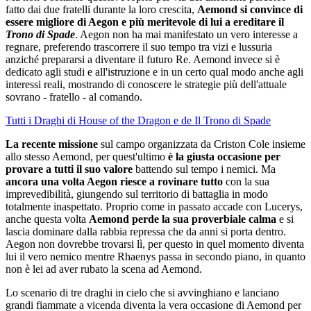
fatto dai due fratelli durante la loro crescita,
Aemond si convince di
essere migliore di Aegon e più meritevole di lui a ereditare il
Trono di Spade
. Aegon non ha mai manifestato un vero interesse a
regnare, preferendo trascorrere il suo tempo tra vizi e lussuria
anziché prepararsi a diventare il futuro Re. Aemond invece si è
dedicato agli studi e all'istruzione e in un certo qual modo anche agli
interessi reali, mostrando di conoscere le strategie più dell'attuale
sovrano - fratello - al comando.
Tutti i Draghi di House of the Dragon e de Il Trono di Spade
La recente missione
sul campo organizzata da Criston Cole insieme
allo stesso Aemond, per quest'ultimo
è la giusta occasione per
provare a tutti il suo valore
battendo sul tempo i nemici. Ma
ancora una volta Aegon riesce a rovinare tutto
con la sua
imprevedibilità, giungendo sul territorio di battaglia in modo
totalmente inaspettato. Proprio come in passato accade con Lucerys,
anche questa volta
Aemond perde la sua proverbiale calma
e si
lascia dominare dalla rabbia repressa che da anni si porta dentro.
Aegon non dovrebbe trovarsi lì, per questo in quel momento diventa
lui il vero nemico mentre Rhaenys passa in secondo piano, in quanto
non è lei ad aver rubato la scena ad Aemond.
Lo scenario di tre draghi in cielo che si avvinghiano e lanciano
grandi fiammate a vicenda diventa la vera occasione di Aemond per