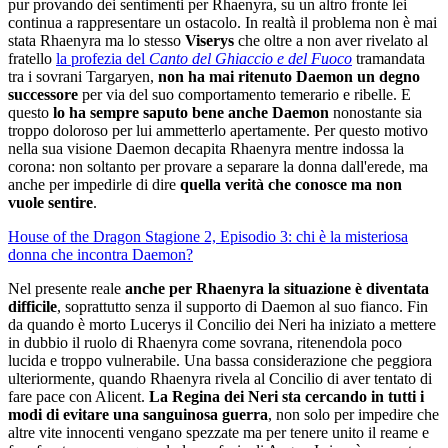
pur provando dei sentimenti per Rhaenyra, su un altro fronte lei
continua a rappresentare un ostacolo. In realtà il problema non è mai
stata Rhaenyra ma lo stesso
Viserys
che oltre a non aver rivelato al
fratello
la profezia del
Canto del Ghiaccio e del Fuoco
tramandata
tra i sovrani Targaryen,
non ha mai ritenuto Daemon un degno
successore
per via del suo comportamento temerario e ribelle. E
questo
lo ha sempre saputo bene anche Daemon
nonostante sia
troppo doloroso per lui ammetterlo apertamente. Per questo motivo
nella sua visione Daemon decapita Rhaenyra mentre indossa la
corona: non soltanto per provare a separare la donna dall'erede, ma
anche per impedirle di dire
quella verità che conosce ma non
vuole sentire
.
House of the Dragon Stagione 2, Episodio 3: chi è la misteriosa
donna che incontra Daemon?
Nel presente reale
anche per Rhaenyra la situazione è diventata
difficile
, soprattutto senza il supporto di Daemon al suo fianco. Fin
da quando è morto Lucerys il Concilio dei Neri ha iniziato a mettere
in dubbio il ruolo di Rhaenyra come sovrana, ritenendola poco
lucida e troppo vulnerabile. Una bassa considerazione che peggiora
ulteriormente, quando Rhaenyra rivela al Concilio di aver tentato di
fare pace con Alicent.
La Regina dei Neri sta cercando in tutti i
modi di evitare una sanguinosa guerra
, non solo per impedire che
altre vite innocenti vengano spezzate ma per tenere unito il reame e