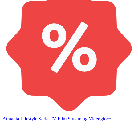
Attualità
Lifestyle
Serie TV
Film
Streaming
Videogioco