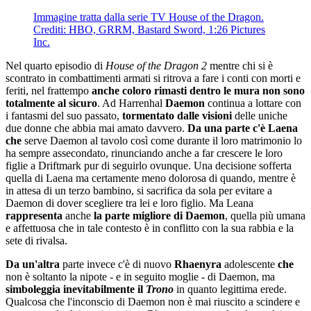
Immagine tratta dalla serie TV House of the Dragon.
Crediti: HBO, GRRM, Bastard Sword, 1:26 Pictures
Inc.
Nel quarto episodio di
House of the Dragon 2
mentre chi si è
scontrato in combattimenti armati si ritrova a fare i conti con morti e
feriti, nel frattempo
anche coloro rimasti dentro le mura non sono
totalmente al sicuro
. Ad Harrenhal
Daemon
continua a lottare con
i fantasmi del suo passato,
tormentato dalle visioni
delle uniche
due donne che abbia mai amato davvero.
Da una parte c'è Laena
che
serve Daemon al tavolo così come durante il loro matrimonio lo
ha sempre assecondato, rinunciando anche a far crescere le loro
figlie a Driftmark pur di seguirlo ovunque. Una decisione sofferta
quella di Laena ma certamente meno dolorosa di quando, mentre è
in attesa di un terzo bambino, si sacrifica da sola per evitare a
Daemon di dover scegliere tra lei e loro figlio. Ma Leana
rappresenta
anche
la parte migliore di Daemon
, quella più umana
e affettuosa che in tale contesto è in conflitto con la sua rabbia e la
sete di rivalsa.
Da un'altra
parte invece c'è di nuovo
Rhaenyra
adolescente
che
non è soltanto la nipote - e in seguito moglie - di Daemon, ma
simboleggia inevitabilmente il
Trono
in quanto legittima erede.
Qualcosa che l'inconscio di Daemon non è mai riuscito a scindere e