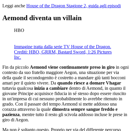
Leggi anche
House of the Dragon Stagione 2, guida agli episodi
Aemond diventa un villain
HBO
Immagine tratta dalla serie TV House of the Dragon.
Crediti: HBO, GRRM, Bastard Sword, 1:26 Pictures
Inc.
Fin da piccolo
Aemond viene continuamente preso in giro
in ogni
contesto da suo fratello maggiore Aegon, una situazione per via
della quale il secondogenito è costretto a mandare giù tanti bocconi
amari per il quieto vivere. Da
quando riesce a domare Vhagar
tuttavia qualcosa
inizia a cambiare
dentro di Aemond, in quanto il
giovane Principe acquisisce fiducia in sé stesso dopo essere riuscito
in un'impresa di cui nessuno probabilmente lo avrebbe ritenuto in
grado. Con il passare del tempo Aemond si mette addosso una
corazza attraverso la quale
dimostra sempre sangue freddo e
pazienza
, mentre tutto il resto gli scivola addosso incluse le prese in
giro di Aegon.
Ma non è soltanto questo. Proprio per via del differente percorso